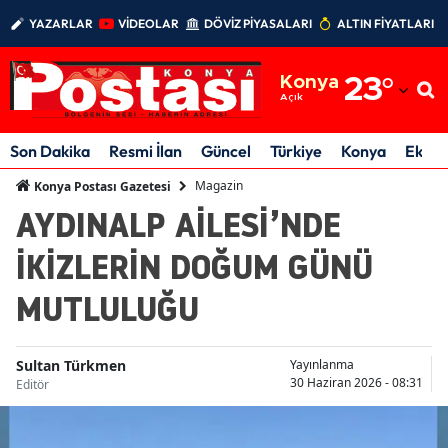
YAZARLAR
VİDEOLAR
DÖVİZ PİYASALARI
ALTIN FİYATLARI
Adana
Konya
23
°
Adıyaman
Açık
Afyonkarahisar
Son Dakika
Resmi İlan
Güncel
Türkiye
Konya
Ekon
Ağrı
Magazin
Konya Postası Gazetesi
AYDINALP AİLESİ’NDE
Amasya
İKİZLERİN DOĞUM GÜNÜ
Ankara
MUTLULUĞU
Antalya
Artvin
Sultan Türkmen
Yayınlanma
30 Haziran 2026 - 08:31
Editör
Aydın
Balıkesir