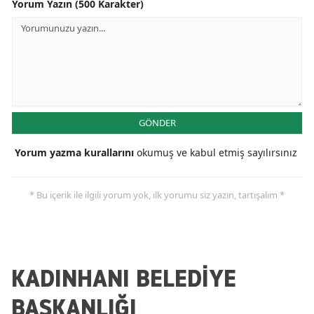
Yorum Yazın (500 Karakter)
Mersin
İstanbul
İzmir
Kars
GÖNDER
Kastamonu
Yorum yazma kurallarını
okumuş ve kabul etmiş sayılırsınız
Kayseri
Kırklareli
* Bu içerik ile ilgili yorum yok, ilk yorumu siz yazın, tartışalım *
Kırşehir
Kocaeli
KADINHANI BELEDİYE
Konya
BAŞKANLIĞI
Kütahya