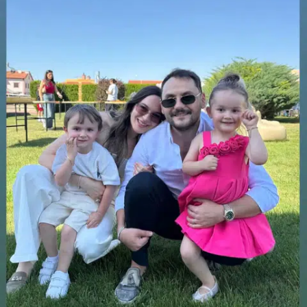
Bilecik
Bingöl
Bitlis
Bolu
Burdur
Bursa
Çanakkale
Çankırı
Çorum
Denizli
Diyarbakır