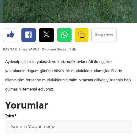
Edirne
Elazığ
Erzincan
Erzurum
KAYNAK: Emre YAVUZ
Okunma Süresi: 1 dk
Eskişehir
Aydınalp ailesinin yakışıklı ve karizmatik evladı Ali ile eşi, ikiz
Gaziantep
yavrularının doğum gününü büyük bir mutlulukla kutlamışlar. Biz de
ailenin tüm fertlerine mutluluklarının daim olmasını diliyor, yüzlerinin hep
Giresun
gülmesini temenni ediyoruz.
Gümüşhane
Yorumlar
Hakkari
İsim*
Hatay
Isparta