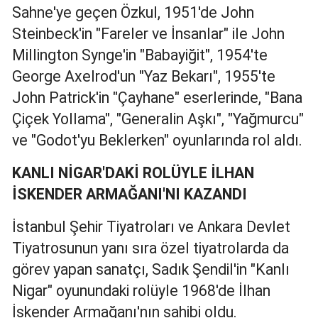
Sahne'ye geçen Özkul, 1951'de John
Mersin
Steinbeck'in "Fareler ve İnsanlar" ile John
İstanbul
Millington Synge'in "Babayiğit", 1954'te
George Axelrod'un "Yaz Bekarı", 1955'te
İzmir
John Patrick'in "Çayhane" eserlerinde, "Bana
Kars
Çiçek Yollama", "Generalin Aşkı", "Yağmurcu"
Kastamonu
ve "Godot'yu Beklerken" oyunlarında rol aldı.
Kayseri
KANLI NİGAR'DAKİ ROLÜYLE İLHAN
İSKENDER ARMAĞANI'NI KAZANDI
Kırklareli
Kırşehir
İstanbul Şehir Tiyatroları ve Ankara Devlet
Tiyatrosunun yanı sıra özel tiyatrolarda da
Kocaeli
görev yapan sanatçı, Sadık Şendil'in "Kanlı
Konya
Nigar" oyunundaki rolüyle 1968'de İlhan
İskender Armağanı'nın sahibi oldu.
Kütahya