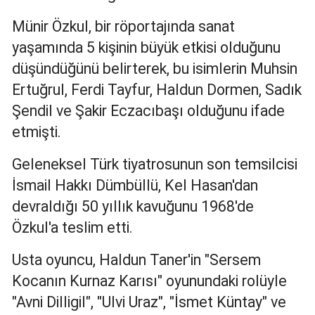
Malatya
Münir Özkul, bir röportajında sanat
yaşamında 5 kişinin büyük etkisi olduğunu
Manisa
düşündüğünü belirterek, bu isimlerin Muhsin
Kahramanmaraş
Ertuğrul, Ferdi Tayfur, Haldun Dormen, Sadık
Mardin
Şendil ve Şakir Eczacıbaşı olduğunu ifade
etmişti.
Muğla
Geleneksel Türk tiyatrosunun son temsilcisi
Muş
İsmail Hakkı Dümbüllü, Kel Hasan'dan
Nevşehir
devraldığı 50 yıllık kavuğunu 1968'de
Niğde
Özkul'a teslim etti.
Ordu
Usta oyuncu, Haldun Taner'in "Sersem
Kocanın Kurnaz Karısı" oyunundaki rolüyle
Rize
"Avni Dilligil", "Ulvi Uraz", "İsmet Küntay" ve
Sakarya