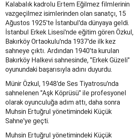
Kalabalık kadrolu Ertem Eğilmez filmlerinin
Edirne
vazgeçilmez isimlerinden olan sanatçı, 15
Elazığ
Ağustos 1925'te İstanbul'da dünyaya geldi.
İstanbul Erkek Lisesi'nde eğitim gören Özkul,
Erzincan
Bakırköy Ortaokulu'nda 1937'de ilk kez
Erzurum
sahneye çıktı. Ardından 1940'ta kurulan
Eskişehir
Bakırköy Halkevi sahnesinde, "Erkek Güzeli"
oyunundaki başarısıyla adını duyurdu.
Gaziantep
Münir Özkul, 1948'de Ses Tiyatrosu'nda
Giresun
sahnelenen "Aşk Köprüsü" ile profesyonel
Gümüşhane
olarak oyunculuğa adım attı, daha sonra
Hakkari
Muhsin Ertuğrul yönetimindeki Küçük
Sahne'ye geçti.
Hatay
Muhsin Ertuğrul yönetimindeki Küçük
Isparta