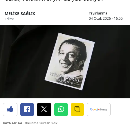
Bilecik
MELİKE SAĞLIK
Yayınlanma
Bingöl
04 Ocak 2026 - 16:55
Editör
Bitlis
Bolu
Burdur
Bursa
Çanakkale
Çankırı
Çorum
Denizli
KAYNAK: AA
Okunma Süresi: 3 dk
Diyarbakır