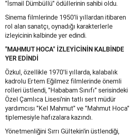
"İsmail Dümbüllü" ödüllerinin sahibi oldu.
Samsun
Sinema filmlerinde 1950'li yıllardan itibaren
Siirt
rol alan sanatçı, oynadığı karakterlerle
izleyicinin kalbinde yer edindi.
Sinop
Sivas
"MAHMUT HOCA" İZLEYİCİNİN KALBİNDE
YER EDİNDİ
Tekirdağ
Özkul, özellikle 1970'li yıllarda, kalabalık
Tokat
kadrolu Ertem Eğilmez filmlerinde önemli
Trabzon
rolleri üstlendi, "Hababam Sınıfı" serisindeki
Tunceli
Özel Çamlıca Lisesi'nin tatlı sert müdür
yardımcısı "Kel Mahmut" ve "Mahmut Hoca"
Şanlıurfa
tiplemesiyle hafızalara kazındı.
Uşak
Yönetmenliğini Sırrı Gültekin'in üstlendiği,
Van