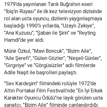
1979'da yayınlanan Tarık Buğra'nın eseri
Yozgat
"İbiş'in Rüyası" ile ilk kez televizyon dizisinde
rol alan usta oyuncu, dizilerin yaygınlaşmaya
Zonguldak
başladığı 1990'lı yıllarda, "Uzaylı Zekiye",
Aksaray
"Ana Kuzusu", "Şaban ile Şirin" ve "Reyting
Bayburt
Hamdi"de yer aldı.
Karaman
Münir Özkul, "Mavi Boncuk", "Bizim Aile",
"Aile Şerefi", "Gülen Gözler", "Neşeli Günler",
Kırıkkale
"Gırgıriye" ve "Görgüsüzler" adlı filmlerde
Batman
Adile Naşit ile başrolleri paylaştı.
Şırnak
"Sev Kardeşim" filmindeki rolüyle 1972'de
Bartın
Altın Portakal Film Festivali'nde "En İyi Erkek
Ardahan
Karakter Oyuncu Ödülü"ne layık görülen usta
sanatçı, "Bizim Aile" filminde canlandırdığı
Iğdır