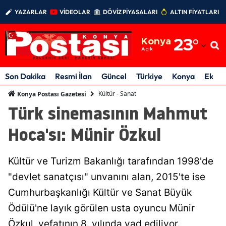
YAZARLAR
VİDEOLAR
DÖVİZ PİYASALARI
ALTIN FİYATLARI
Adana
Konya
23
°
Adıyaman
Açık
Afyonkarahisar
Son Dakika
Resmi İlan
Güncel
Türkiye
Konya
Ekon
Ağrı
Kültür - Sanat
Konya Postası Gazetesi
Türk sinemasının Mahmut
Amasya
Hoca'sı: Münir Özkul
Ankara
Antalya
Kültür ve Turizm Bakanlığı tarafından 1998'de
Artvin
"devlet sanatçısı" unvanını alan, 2015'te ise
Cumhurbaşkanlığı Kültür ve Sanat Büyük
Aydın
Ödülü'ne layık görülen usta oyuncu Münir
Balıkesir
Özkul, vefatının 8. yılında yad ediliyor.