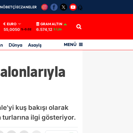
NÖBETÇİ ECZANELER
12
EURO
GRAM ALTIN
55,0050
6.574,12
%-0.02
% 1,26
in
Dünya
Asayiş
MENÜ
alonlarıyla
le'yi kuş bakışı olarak
urlarına ilgi gösteriyor.