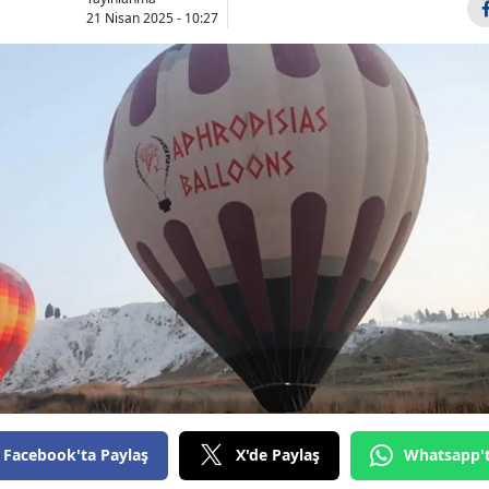
21 Nisan 2025 - 10:27
Bilecik
Bingöl
Bitlis
Bolu
Burdur
Bursa
Çanakkale
Çankırı
Çorum
Denizli
Facebook'ta Paylaş
X'de Paylaş
Whatsapp'
Diyarbakır