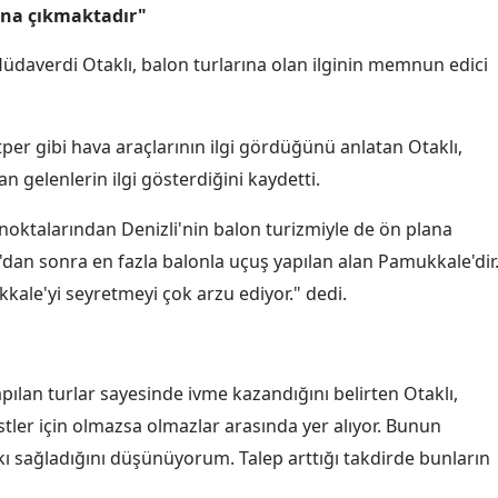
lana çıkmaktadır"
Malatya
üdaverdi Otaklı, balon turlarına olan ilginin memnun edici
Manisa
Kahramanmaraş
er gibi hava araçlarının ilgi gördüğünü anlatan Otaklı,
Mardin
an gelenlerin ilgi gösterdiğini kaydetti.
Muğla
noktalarından Denizli'nin balon turizmiyle de ön plana
'dan sonra en fazla balonla uçuş yapılan alan Pamukkale'dir
Muş
le'yi seyretmeyi çok arzu ediyor." dedi.
Nevşehir
Niğde
pılan turlar sayesinde ivme kazandığını belirten Otaklı,
Ordu
stler için olmazsa olmazlar arasında yer alıyor. Bunun
Rize
kı sağladığını düşünüyorum. Talep arttığı takdirde bunların
Sakarya