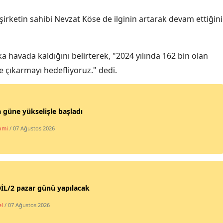
Samsun
irketin sahibi Nevzat Köse de ilginin artarak devam ettiğini
Siirt
a havada kaldığını belirterek, "2024 yılında 162 bin olan
Sinop
e çıkarmayı hedefliyoruz." dedi.
Sivas
Tekirdağ
 güne yükselişle başladı
Tokat
omi
/ 07 Ağustos 2026
Trabzon
Tunceli
Şanlıurfa
İL/2 pazar günü yapılacak
Uşak
l
/ 07 Ağustos 2026
Van