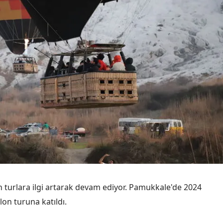
Mersin
İstanbul
İzmir
Kars
Kastamonu
Kayseri
Kırklareli
Kırşehir
Kocaeli
n turlara ilgi artarak devam ediyor. Pamukkale'de 2024
Konya
lon turuna katıldı.
Kütahya