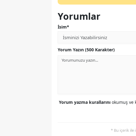
Yorumlar
İsim*
Yorum Yazın (500 Karakter)
Yorum yazma kurallarını
okumuş ve k
* Bu içerik ile