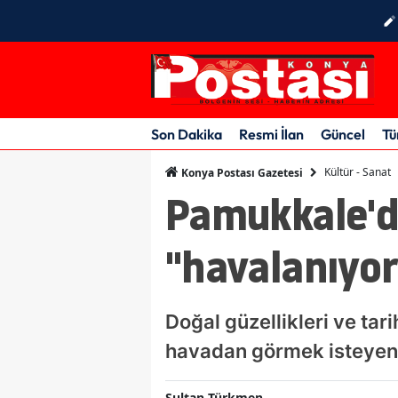
Son Dakika
Resmi İlan
Güncel
Tü
Kültür - Sanat
Konya Postası Gazetesi
Pamukkale'de
"havalanıyor
Doğal güzellikleri ve tar
havadan görmek isteyen ye
Sultan Türkmen