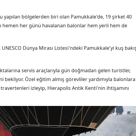
Edirne
u yapılan bölgelerden biri olan Pamukkale'de, 19 şirket 40
Elazığ
men hemen her günü havalanan balonlar hem yerli hem de
Erzincan
Erzurum
, UNESCO Dünya Mirası Listesi'ndeki Pamukkale'yi kuş bakış
Eskişehir
Gaziantep
talarına servis araçlarıyla gün doğmadan gelen turistler,
i bekliyor. Özel eğitim almış görevliler yardımıyla balonlara
Giresun
avertenleri izleyip, Hierapolis Antik Kenti'nin ihtişamını
Gümüşhane
Hakkari
Hatay
Isparta