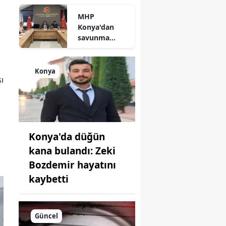
durum
MHP
açıklandı
Konya'dan
savunma
sanayisinde
yeni hamle: İlk
toplantı
Konya
ı
yapıldı!
Konya'da düğün
kana bulandı: Zeki
Bozdemir hayatını
kaybetti
Güncel