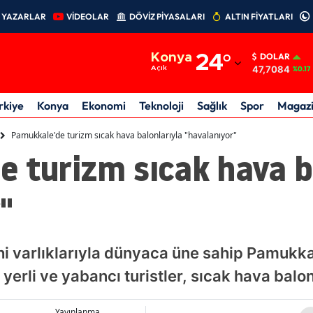
YAZARLAR
VİDEOLAR
DÖVİZ PİYASALARI
ALTIN FİYATLARI
Adana
Konya
24
°
DOLAR
Adıyaman
47,7084
Açık
%0.17
Afyonkarahisar
rkiye
Konya
Ekonomi
Teknoloji
Sağlık
Spor
Magaz
Ağrı
Pamukkale'de turizm sıcak hava balonlarıyla "havalanıyor"
 turizm sıcak hava b
Amasya
Ankara
"
Antalya
Artvin
ihi varlıklarıyla dünyaca üne sahip Pamukka
Aydın
rli ve yabancı turistler, sıcak hava balon t
Balıkesir
Yayınlanma