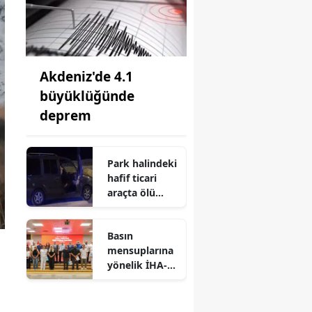
Akdeniz'de 4.1
büyüklüğünde
deprem
Park halindeki
hafif ticari
araçta ölü
bulundu
Basın
mensuplarına
yönelik İHA-1
Eğitimi
tamamlandı