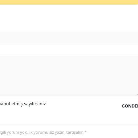
Yozgat
Zonguldak
Aksaray
Bayburt
Karaman
Kırıkkale
Batman
Şırnak
abul etmiş sayılırsınız
GÖNDE
Bartın
Ardahan
 ilgili yorum yok, ilk yorumu siz yazın, tartışalım *
Iğdır