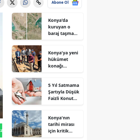
Abone Ol
Konya'da
kuruyan o
baraj taşma
noktasına
geldi
Konya'ya yeni
hükümet
konağı
geliyor: Temel
atıldı
5 Yıl Satmama
Şartıyla Düşük
Faizli Konut
Kredisi
Geliyor!
Konya'nın
tarihi mirası
tan Gönder
için kritik
süreç: Son