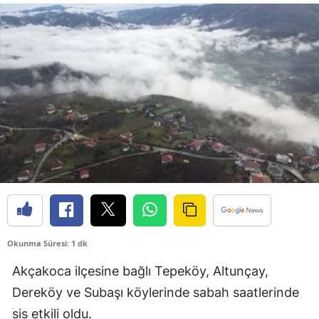
Bilecik
Bingöl
Bitlis
Bolu
Burdur
Bursa
Çanakkale
Çankırı
Okunma Süresi: 1 dk
Çorum
Akçakoca ilçesine bağlı Tepeköy, Altunçay,
Denizli
Dereköy ve Subaşı köylerinde sabah saatlerinde
Diyarbakır
sis etkili oldu.