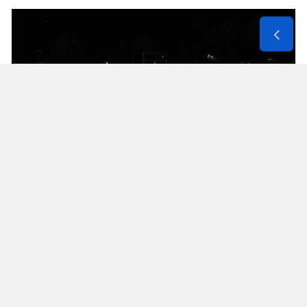
Yozgat
Zonguldak
Aksaray
Bayburt
Karaman
Kırıkkale
Çocuklar ve aileler için birbirinden renkli etkinlik,
Batman
atölye ve deneyimlerin yer aldığı festivalin 9
Şırnak
Ağustos Pazar günü saat 23.00’e kadar devam
edeceği belirtildi.
Bartın
Festivalin açılış programında konuşan
Ardahan
Pekyatırmacı, tüm çocukları ve aileleri festivale
davet ederek, organizasyonun düzenlenmesinde
Iğdır