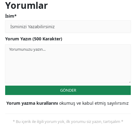
Yorumlar
Mersin
İsim*
İstanbul
İzmir
Yorum Yazın (500 Karakter)
Kars
Kastamonu
Kayseri
Kırklareli
GÖNDER
Kırşehir
Yorum yazma kurallarını
okumuş ve kabul etmiş sayılırsınız
Kocaeli
Konya
* Bu içerik ile ilgili yorum yok, ilk yorumu siz yazın, tartışalım *
Kütahya