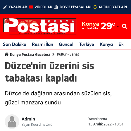
YAZARLAR
VİDEOLAR
DÖVİZ PİYASALARI
ALTIN FİYATLARI
Adana
Konya
29
°
Adıyaman
Az bulutlu
Afyonkarahisar
Son Dakika
Resmi İlan
Güncel
Türkiye
Konya
Ekon
Ağrı
Kültür - Sanat
Konya Postası Gazetesi
Düzce'nin üzerini sis
Amasya
tabakası kapladı
Ankara
Antalya
Düzce'de dağların arasından süzülen sis,
Artvin
güzel manzara sundu
Aydın
Admin
Yayınlanma
15 Aralık 2022 - 10:51
Yayın Koordinatörü
Balıkesir