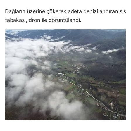
Edirne
Dağların üzerine çökerek adeta denizi andıran sis
Elazığ
tabakası, dron ile görüntülendi.
Erzincan
Erzurum
Eskişehir
Gaziantep
Giresun
Gümüşhane
Hakkari
Hatay
Isparta