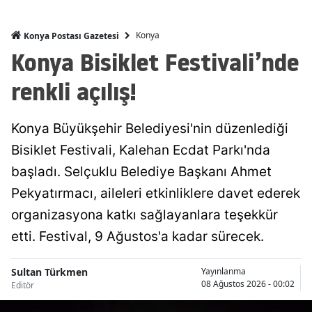
Malatya
Konya
Konya Postası Gazetesi
Manisa
Konya Bisiklet Festivali’nde
Kahramanmaraş
renkli açılış!
Mardin
Konya Büyükşehir Belediyesi'nin düzenlediği
Muğla
Bisiklet Festivali, Kalehan Ecdat Parkı'nda
Muş
başladı. Selçuklu Belediye Başkanı Ahmet
Pekyatırmacı, aileleri etkinliklere davet ederek
Nevşehir
organizasyona katkı sağlayanlara teşekkür
Niğde
etti. Festival, 9 Ağustos'a kadar sürecek.
Ordu
Sultan Türkmen
Yayınlanma
Rize
08 Ağustos 2026 - 00:02
Editör
Sakarya