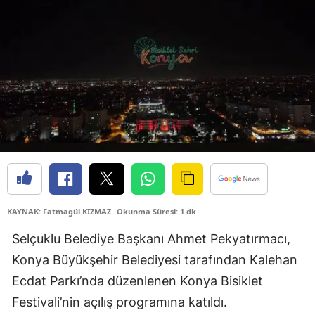
Samsun
Siirt
Sinop
Sivas
Tekirdağ
Tokat
Trabzon
KAYNAK: Fatmagül KIZMAZ
Okunma Süresi: 1 dk
Tunceli
Selçuklu Belediye Başkanı Ahmet Pekyatırmacı,
Şanlıurfa
Konya Büyükşehir Belediyesi tarafından Kalehan
Ecdat Parkı’nda düzenlenen Konya Bisiklet
Uşak
Festivali’nin açılış programına katıldı.
Van