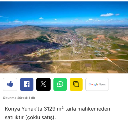
Bilecik
Bingöl
Bitlis
Bolu
Burdur
Bursa
Çanakkale
Çankırı
Okunma Süresi: 1 dk
Çorum
Konya Yunak'ta 3129 m² tarla mahkemeden
Denizli
satılıktır (çoklu satış).
Diyarbakır