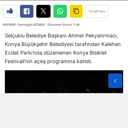
Samsun
Siirt
KAYNAK: Fatmagül KIZMAZ
Okunma Süresi: 1 dk
Sinop
Selçuklu Belediye Başkanı Ahmet Pekyatırmacı,
Konya Büyükşehir Belediyesi tarafından Kalehan
Sivas
Ecdat Parkı’nda düzenlenen Konya Bisiklet
Tekirdağ
Festivali’nin açılış programına katıldı.
Tokat
Trabzon
Tunceli
Şanlıurfa
Uşak
Van