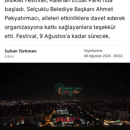
Bisiklet Festivali, Kalehan Ecdat Parkı'nda
başladı. Selçuklu Belediye Başkanı Ahmet
Malatya
Pekyatırmacı, aileleri etkinliklere davet ederek
Manisa
organizasyona katkı sağlayanlara teşekkür
Kahramanmaraş
etti. Festival, 9 Ağustos'a kadar sürecek.
Mardin
Sultan Türkmen
Yayınlanma
08 Ağustos 2026 - 00:02
Muğla
Editör
Muş
Nevşehir
Niğde
Ordu
Rize
Sakarya