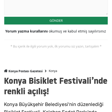
Mersin
İstanbul
GÖNDER
İzmir
Yorum yazma kurallarını
okumuş ve kabul etmiş sayılırsınız
Kars
* Bu içerik ile ilgili yorum yok, ilk yorumu siz yazın, tartışalım *
Kastamonu
Kayseri
Kırklareli
Konya
Konya Postası Gazetesi
Konya Bisiklet Festivali’nde
Kırşehir
renkli açılış!
Kocaeli
Konya
Konya Büyükşehir Belediyesi'nin düzenlediği
Kütahya