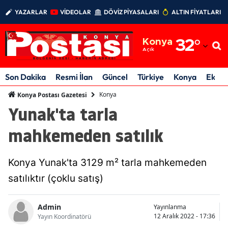
YAZARLAR
VİDEOLAR
DÖVİZ PİYASALARI
ALTIN FİYATLARI
Adana
Konya
32
°
Adıyaman
Açık
Afyonkarahisar
Son Dakika
Resmi İlan
Güncel
Türkiye
Konya
Ekon
Ağrı
Konya
Konya Postası Gazetesi
Yunak'ta tarla
Amasya
mahkemeden satılık
Ankara
Antalya
Konya Yunak'ta 3129 m² tarla mahkemeden
Artvin
satılıktır (çoklu satış)
Aydın
Admin
Yayınlanma
12 Aralık 2022 - 17:36
Yayın Koordinatörü
Balıkesir