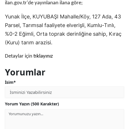
ilan.gov.tr'de yayınlanan ilana göre;
Edirne
Yunak İlçe, KUYUBAŞI Mahalle/Köy, 127 Ada, 43
Elazığ
Parsel, Tarımsal faaliyete elverişli, Kumlu-Tınlı,
Erzincan
%0-2 Eğimli, Orta toprak derinliğine sahip, Kıraç
(Kuru) tarım arazisi.
Erzurum
Eskişehir
Detaylar için
tıklayınız
Gaziantep
Yorumlar
Giresun
İsim*
Gümüşhane
Hakkari
Yorum Yazın (500 Karakter)
Hatay
Isparta