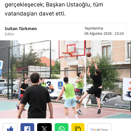
gerçekleşecek; Başkan Ustaoğlu, tüm
Samsun
vatandaşları davet etti.
Siirt
Sultan Türkmen
Yayınlanma
Sinop
06 Ağustos 2026 - 23:24
Editör
Sivas
Tekirdağ
Tokat
Trabzon
Tunceli
Şanlıurfa
Uşak
Van