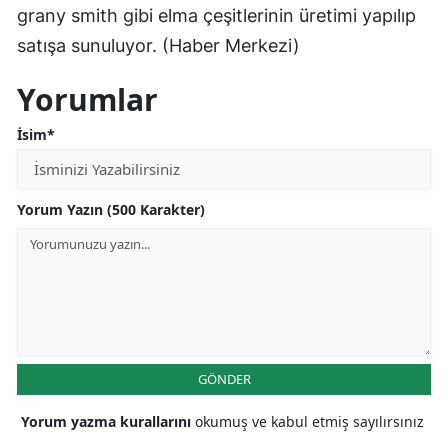
grany smith gibi elma çeşitlerinin üretimi yapılıp
Mersin
satışa sunuluyor. (Haber Merkezi)
İstanbul
Yorumlar
İzmir
İsim*
Kars
Kastamonu
Yorum Yazın (500 Karakter)
Kayseri
Kırklareli
Kırşehir
Kocaeli
GÖNDER
Konya
Yorum yazma kurallarını
okumuş ve kabul etmiş sayılırsınız
Kütahya