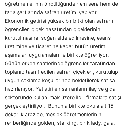
öğretmenlerinin öncülüğünde hem sera hem de
Edirne
tarla şartlarında safran üretimi yapıyor.
Elazığ
Ekonomik getirisi yüksek bir bitki olan safranı
öğrenciler, çiçek hasatından çiçeklerinin
Erzincan
kurutulmasına, soğan elde edilmesine, esans
Erzurum
üretimine ve ticaretine kadar bütün üretim
Eskişehir
aşamaları uygulamaları ile birlikte öğreniyor.
Günün erken saatlerinde öğrenciler tarafından
Gaziantep
toplanıp tasnif edilen safran çiçekleri, kurutulup
Giresun
uygun saklama koşullarında bekletilerek satışa
Gümüşhane
hazırlanıyor. Yetiştirilen safranların ilaç ve gıda
sektöründe kullanılmak üzere ilgili firmalara satışı
Hakkari
gerçekleştiriliyor. Bununla birlikte okula ait 15
Hatay
dekarlık arazide, meslek öğretmenlerinin
rehberliğinde golden, starking, pink lady, gala,
Isparta