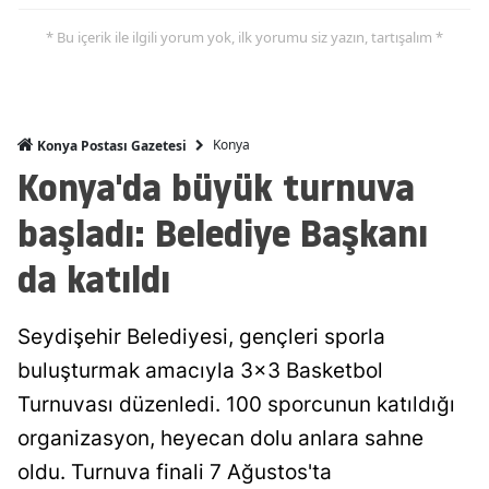
Malatya
* Bu içerik ile ilgili yorum yok, ilk yorumu siz yazın, tartışalım *
Manisa
Kahramanmaraş
Konya
Konya Postası Gazetesi
Mardin
Konya'da büyük turnuva
Muğla
başladı: Belediye Başkanı
Muş
da katıldı
Nevşehir
Seydişehir Belediyesi, gençleri sporla
Niğde
buluşturmak amacıyla 3x3 Basketbol
Ordu
Turnuvası düzenledi. 100 sporcunun katıldığı
organizasyon, heyecan dolu anlara sahne
Rize
oldu. Turnuva finali 7 Ağustos'ta
Sakarya