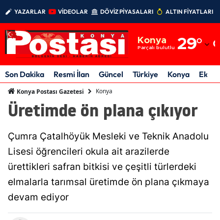
YAZARLAR
VİDEOLAR
DÖVİZ PİYASALARI
ALTIN FİYATLARI
Adana
Konya
29
°
Adıyaman
Parçalı bulutlu
Afyonkarahisar
Son Dakika
Resmi İlan
Güncel
Türkiye
Konya
Ekon
Ağrı
Konya
Konya Postası Gazetesi
Üretimde ön plana çıkıyor
Amasya
Ankara
Çumra Çatalhöyük Mesleki ve Teknik Anadolu
Antalya
Lisesi öğrencileri okula ait arazilerde
ürettikleri safran bitkisi ve çeşitli türlerdeki
Artvin
elmalarla tarımsal üretimde ön plana çıkmaya
Aydın
devam ediyor
Balıkesir