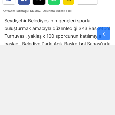
Yozgat
KAYNAK: Fatmagül KIZMAZ
Okunma Süresi: 1 dk
Zonguldak
Seydişehir Belediyesi'nin gençleri sporla
buluşturmak amacıyla düzenlediği 3x3 Basketbol
Aksaray
Turnuvası, yaklaşık 100 sporcunun katılımıyla
Bayburt
başladı. Belediye Parkı Açık Basketbol Sahası'nda
başlayan organizasyonda genç sporcular,
Karaman
kıyasıya mücadele ederek izleyenlere heyecan
Kırıkkale
dolu anlar yaşattı.
Batman
Şırnak
Bartın
Ardahan
Iğdır