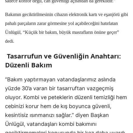
sadece konfor değil, can güvenliği açısından da gereklidir.”
Malatya
Bakımın geciktirilmesinin cihazın
elektronik kartı ve eşanjörü
gibi
Manisa
pahalı parçaların zarar görmesine yol açabileceğini hatırlatan
Ünlügül, “Küçük bir bakım, büyük masrafların önüne geçer”
Kahramanmaraş
dedi.
Mardin
Tasarrufun ve Güvenliğin Anahtarı:
Muğla
Düzenli Bakım
Muş
“Bakım yaptırmayan vatandaşlarımız aslında
Nevşehir
yüzde 30’a varan bir tasarruftan vazgeçmiş
Niğde
oluyor. Kombi ve peteklerin düzenli temizliği hem
cebinizi korur hem de kış boyunca güvenli,
Ordu
kesintisiz ısınmanızı sağlar.” diyen Başkan
Rize
Ünlügül, vatandaşları kombi bakımını
Sakarya
geciktirmemeleri konusunda bir kez daha uyardı.