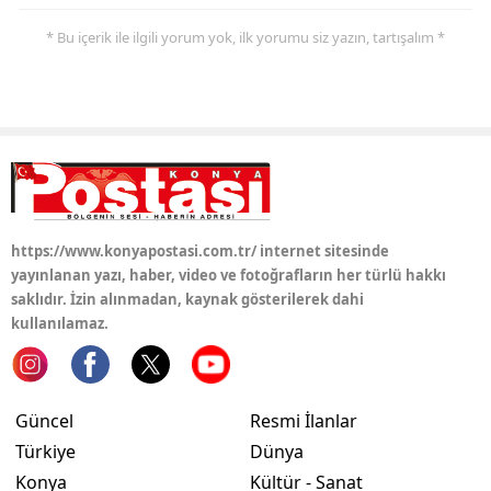
* Bu içerik ile ilgili yorum yok, ilk yorumu siz yazın, tartışalım *
Yozgat
Zonguldak
Aksaray
Bayburt
Karaman
https://www.konyapostasi.com.tr/ internet sitesinde
Kırıkkale
yayınlanan yazı, haber, video ve fotoğrafların her türlü hakkı
saklıdır. İzin alınmadan, kaynak gösterilerek dahi
Batman
kullanılamaz.
Şırnak
Bartın
Güncel
Resmi İlanlar
Ardahan
Türkiye
Dünya
Konya
Kültür - Sanat
Iğdır