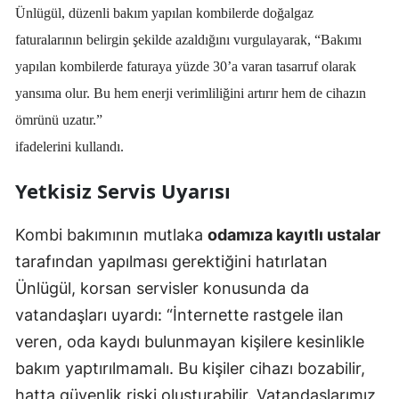
Ünlügül, düzenli bakım yapılan kombilerde doğalgaz
Edirne
faturalarının belirgin şekilde azaldığını vurgulayarak, “Bakımı
Elazığ
yapılan kombilerde faturaya yüzde 30’a varan tasarruf olarak
yansıma olur. Bu hem enerji verimliliğini artırır hem de cihazın
Erzincan
ömrünü uzatır.”
Erzurum
ifadelerini kullandı.
Eskişehir
Yetkisiz Servis Uyarısı
Gaziantep
Kombi bakımının mutlaka
odamıza kayıtlı ustalar
Giresun
tarafından yapılması gerektiğini hatırlatan
Gümüşhane
Ünlügül, korsan servisler konusunda da
vatandaşları uyardı: “İnternette rastgele ilan
Hakkari
veren, oda kaydı bulunmayan kişilere kesinlikle
Hatay
bakım yaptırılmamalı. Bu kişiler cihazı bozabilir,
Isparta
hatta güvenlik riski oluşturabilir. Vatandaşlarımız