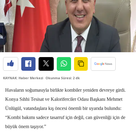
Bilecik
Bingöl
Bitlis
Bolu
Burdur
Bursa
KAYNAK: Haber Merkezi
Okunma Süresi: 2 dk
Çanakkale
Havaların soğumasıyla birlikte kombiler yeniden devreye girdi.
Çankırı
Konya Sıhhi Tesisat ve Kaloriferciler Odası Başkanı
Mehmet
Çorum
Ünlügül
, vatandaşlara kış öncesi önemli bir uyarıda bulundu:
“Kombi bakımı sadece tasarruf için değil, can güvenliği için de
Denizli
büyük önem taşıyor.”
Diyarbakır