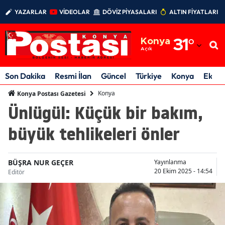
YAZARLAR
VİDEOLAR
DÖVİZ PİYASALARI
ALTIN FİYATLARI
Adana
Konya
31
°
Adıyaman
Açık
Afyonkarahisar
Son Dakika
Resmi İlan
Güncel
Türkiye
Konya
Ekon
Ağrı
Konya
Konya Postası Gazetesi
Ünlügül: Küçük bir bakım,
Amasya
büyük tehlikeleri önler
Ankara
Antalya
BÜŞRA NUR GEÇER
Yayınlanma
20 Ekim 2025 - 14:54
Editör
Artvin
Aydın
Balıkesir