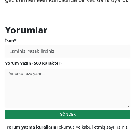
Samsun
Siirt
Yorumlar
Sinop
İsim*
Sivas
Tekirdağ
Yorum Yazın (500 Karakter)
Tokat
Trabzon
Tunceli
Şanlıurfa
GÖNDER
Uşak
Yorum yazma kurallarını
okumuş ve kabul etmiş sayılırsınız
Van