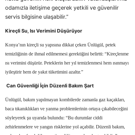
odamızla iletişime geçerek yetkili ve güvenilir
Mersin
servis bilgisine ulaşabilir.”
İstanbul
Kireçli Su, Isı Verimini Düşürüyor
İzmir
Konya’nın kireçli su yapısına dikkat çeken Ünlügül,
petek
Kars
temizliğinin de ihmal edilmemesi
gerektiğini belirtti: “Kireçlenme
Kastamonu
ısı verimini düşürür. Peteklerin her yıl temizlenmesi hem ısınmayı
Kayseri
iyileştirir hem de yakıt tüketimini azaltır.”
Kırklareli
Can Güvenliği İçin Düzenli Bakım Şart
Kırşehir
Ünlügül, bakım yapılmayan kombilerde zamanla
gaz kaçakları,
Kocaeli
baca tıkanıklıkları ve yanma problemlerinin
ortaya çıkabileceğini
söyleyerek şu uyarıda bulundu: “Bu durumlar ciddi
Konya
zehirlenmelere ve yangın risklerine yol açabilir. Düzenli bakım,
Kütahya