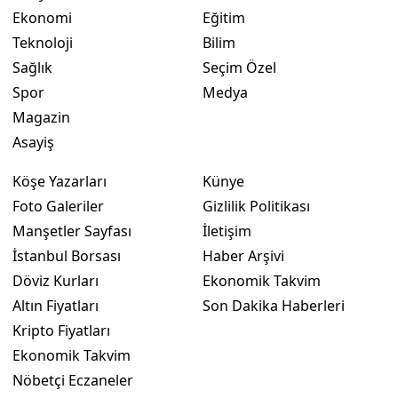
Ekonomi
Eğitim
Yalova
Teknoloji
Bilim
Sağlık
Seçim Özel
Karabük
Spor
Medya
Kilis
Magazin
Asayiş
Osmaniye
Köşe Yazarları
Künye
Düzce
Foto Galeriler
Gizlilik Politikası
Manşetler Sayfası
İletişim
İstanbul Borsası
Haber Arşivi
Döviz Kurları
Ekonomik Takvim
Altın Fiyatları
Son Dakika Haberleri
Kripto Fiyatları
Ekonomik Takvim
Nöbetçi Eczaneler