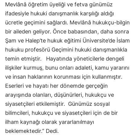
Mevlânâ öğretim üyeliği ve fetva günümüz
Mersin
ifadesiyle hukuki danışmanlık karşılığı aldığı
İstanbul
ücretle geçimini sağlardı. Mevlânâ hukukçu-bilgin
bir aileden geliyor. Önce babasından, daha sonra
İzmir
Şam ve Halep’te hukuk eğitimi Üniversite’de İslam
Kars
hukuku profesörü Geçimini hukuki danışmanlıkla
Kastamonu
temin etmiştir. Hayatında yöneticilerle dengeli
ilişkiler kurmuş, bunu onları adaleti, kamu yararını
Kayseri
ve insan haklarının korunması için kullanmıştır.
Kırklareli
Eserleri ve hayatı her dönemde gerçeğin
arayışında olanları, düşünürleri, hukukçu ve
Kırşehir
siyasetçileri etkilemiştir. Günümüz sosyal
Kocaeli
bilimcileri, hukukçu ve siyasetçileri için de bir
Konya
ilham kaynağı olarak yararlanılmayı
beklemektedir.” Dedi.
Kütahya