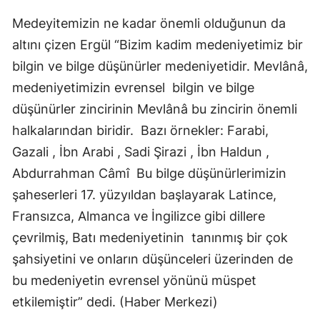
Malatya
Medeyitemizin ne kadar önemli olduğunun da
altını çizen Ergül “Bizim kadim medeniyetimiz bir
Manisa
bilgin ve bilge düşünürler medeniyetidir. Mevlânâ,
Kahramanmaraş
medeniyetimizin evrensel bilgin ve bilge
düşünürler zincirinin Mevlânâ bu zincirin önemli
Mardin
halkalarından biridir. Bazı örnekler: Farabi,
Muğla
Gazali , İbn Arabi , Sadi Şirazi , İbn Haldun ,
Muş
Abdurrahman Câmî Bu bilge düşünürlerimizin
şaheserleri 17. yüzyıldan başlayarak Latince,
Nevşehir
Fransızca, Almanca ve İngilizce gibi dillere
Niğde
çevrilmiş, Batı medeniyetinin tanınmış bir çok
Ordu
şahsiyetini ve onların düşünceleri üzerinden de
bu medeniyetin evrensel yönünü müspet
Rize
etkilemiştir” dedi. (Haber Merkezi)
Sakarya