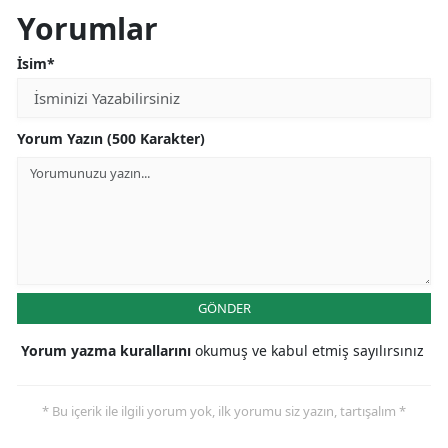
Yorumlar
Samsun
İsim*
Siirt
Sinop
Yorum Yazın (500 Karakter)
Sivas
Tekirdağ
Tokat
Trabzon
GÖNDER
Tunceli
Yorum yazma kurallarını
okumuş ve kabul etmiş sayılırsınız
Şanlıurfa
Uşak
* Bu içerik ile ilgili yorum yok, ilk yorumu siz yazın, tartışalım *
Van