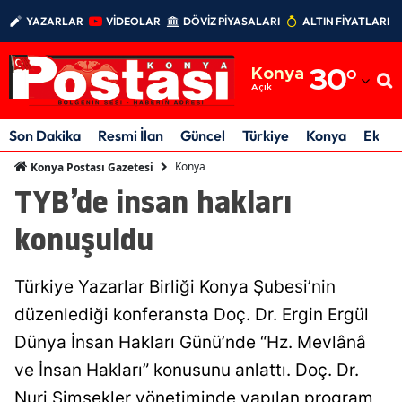
YAZARLAR
VİDEOLAR
DÖVİZ PİYASALARI
ALTIN FİYATLARI
Adana
Konya
30
°
Adıyaman
Açık
Afyonkarahisar
Son Dakika
Resmi İlan
Güncel
Türkiye
Konya
Ekon
Ağrı
Konya
Konya Postası Gazetesi
TYB’de insan hakları
Amasya
konuşuldu
Ankara
Antalya
Türkiye Yazarlar Birliği Konya Şubesi’nin
Artvin
düzenlediği konferansta Doç. Dr. Ergin Ergül
Dünya İnsan Hakları Günü’nde “Hz. Mevlânâ
Aydın
ve İnsan Hakları” konusunu anlattı. Doç. Dr.
Balıkesir
Nuri Şimşekler yönetiminde yapılan program