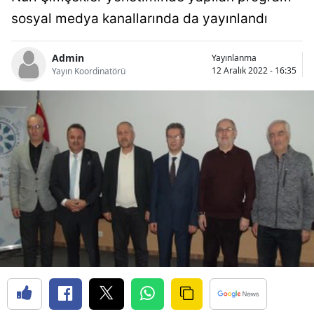
Bilecik
sosyal medya kanallarında da yayınlandı
Bingöl
Admin
Yayınlanma
12 Aralık 2022 - 16:35
Yayın Koordinatörü
Bitlis
Bolu
Burdur
Bursa
Çanakkale
Çankırı
Çorum
Denizli
Diyarbakır