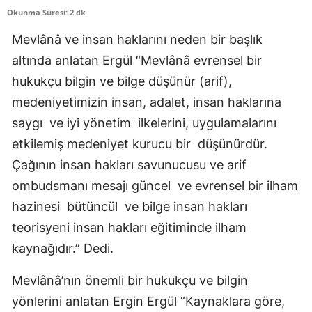
Okunma Süresi: 2 dk
Edirne
Mevlânâ ve insan haklarını neden bir başlık
Elazığ
altında anlatan Ergül “Mevlânâ evrensel bir
Erzincan
hukukçu bilgin ve bilge düşünür (arif),
medeniyetimizin insan, adalet, insan haklarına
Erzurum
saygı ve iyi yönetim ilkelerini, uygulamalarını
Eskişehir
etkilemiş medeniyet kurucu bir düşünürdür.
Gaziantep
Çağının insan hakları savunucusu ve arif
ombudsmanı mesajı güncel ve evrensel bir ilham
Giresun
hazinesi bütüncül ve bilge insan hakları
Gümüşhane
teorisyeni insan hakları eğitiminde ilham
Hakkari
kaynağıdır.” Dedi.
Hatay
Mevlânâ’nın önemli bir hukukçu ve bilgin
yönlerini anlatan Ergin Ergül “Kaynaklara göre,
Isparta