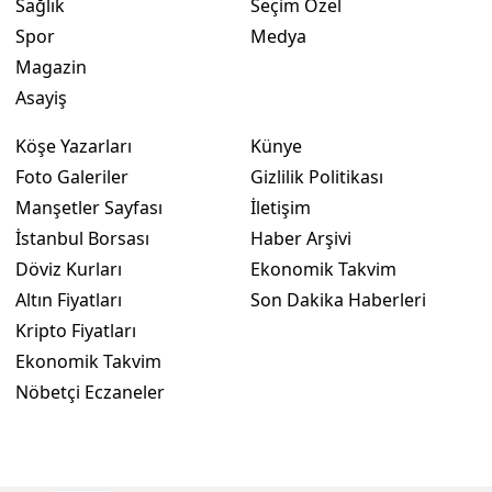
Sağlık
Seçim Özel
Spor
Medya
Yalova
Magazin
Karabük
Asayiş
Kilis
Köşe Yazarları
Künye
Foto Galeriler
Gizlilik Politikası
Osmaniye
Manşetler Sayfası
İletişim
Düzce
İstanbul Borsası
Haber Arşivi
Döviz Kurları
Ekonomik Takvim
Altın Fiyatları
Son Dakika Haberleri
Kripto Fiyatları
Ekonomik Takvim
Nöbetçi Eczaneler