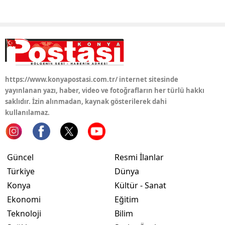
Yozgat
Zonguldak
Aksaray
https://www.konyapostasi.com.tr/ internet sitesinde
Bayburt
yayınlanan yazı, haber, video ve fotoğrafların her türlü hakkı
Karaman
saklıdır. İzin alınmadan, kaynak gösterilerek dahi
kullanılamaz.
Kırıkkale
Batman
Güncel
Resmi İlanlar
Şırnak
Türkiye
Dünya
Bartın
Konya
Kültür - Sanat
Ekonomi
Eğitim
Ardahan
Teknoloji
Bilim
Iğdır