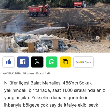
Malatya
Manisa
Kahramanmaraş
Mardin
Muğla
Muş
Nevşehir
KAYNAK: DHA
Okunma Süresi: 1 dk
Niğde
Nilüfer ilçesi Balat Mahallesi 486’ncı Sokak
Ordu
yakınındaki bir tarlada, saat 11.00 sıralarında anız
yangını çıktı. Yükselen dumanı görenlerin
Rize
ihbarıyla bölgeye çok sayıda itfaiye ekibi sevk
Sakarya