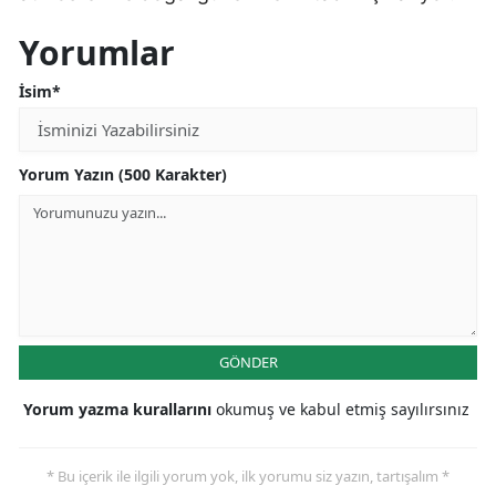
Edirne
Yorumlar
Elazığ
İsim*
Erzincan
Erzurum
Yorum Yazın (500 Karakter)
Eskişehir
Gaziantep
Giresun
Gümüşhane
GÖNDER
Hakkari
Yorum yazma kurallarını
okumuş ve kabul etmiş sayılırsınız
Hatay
* Bu içerik ile ilgili yorum yok, ilk yorumu siz yazın, tartışalım *
Isparta