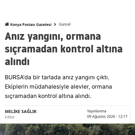
Mersin
İstanbul
Güncel
Konya Postası Gazetesi
Anız yangını, ormana
İzmir
sıçramadan kontrol altına
Kars
alındı
Kastamonu
Kayseri
BURSA'da bir tarlada anız yangını çıktı.
Kırklareli
Ekiplerin müdahalesiyle alevler, ormana
Kırşehir
sıçramadan kontrol altına alındı.
Kocaeli
MELİKE SAĞLIK
Yayınlanma
09 Ağustos 2026 - 12:17
Editör
Konya
Kütahya