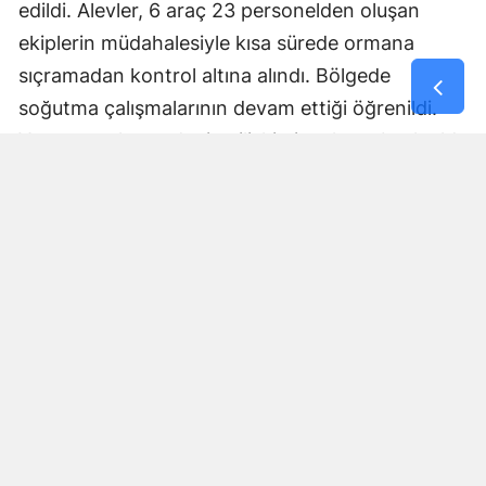
edildi. Alevler, 6 araç 23 personelden oluşan
Samsun
ekiplerin müdahalesiyle kısa sürede ormana
sıçramadan kontrol altına alındı. Bölgede
Siirt
soğutma çalışmalarının devam ettiği öğrenildi.
Sinop
Yangının çıkış nedenine ilişkin inceleme başlatıldı.
Sivas
Yorumlar
Tekirdağ
İsim*
Tokat
Trabzon
Yorum Yazın (500 Karakter)
Tunceli
Şanlıurfa
Uşak
Van