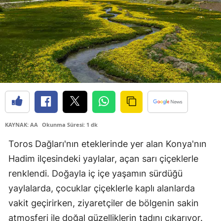
Bilecik
Bingöl
Bitlis
Bolu
Burdur
Bursa
KAYNAK: AA
Okunma Süresi: 1 dk
Çanakkale
Toros Dağları'nın eteklerinde yer alan Konya'nın
Çankırı
Hadim ilçesindeki yaylalar, açan sarı çiçeklerle
Çorum
renklendi. Doğayla iç içe yaşamın sürdüğü
yaylalarda, çocuklar çiçeklerle kaplı alanlarda
Denizli
vakit geçirirken, ziyaretçiler de bölgenin sakin
Diyarbakır
atmosferi ile doğal güzelliklerin tadını çıkarıyor.