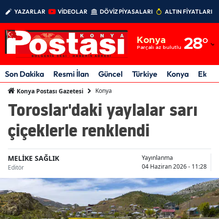
YAZARLAR
VİDEOLAR
DÖVİZ PİYASALARI
ALTIN FİYATLARI
Adana
Konya
28
°
Adıyaman
Parçalı az bulutlu
Afyonkarahisar
Son Dakika
Resmi İlan
Güncel
Türkiye
Konya
Ekon
Ağrı
Konya
Konya Postası Gazetesi
Toroslar'daki yaylalar sarı
Amasya
çiçeklerle renklendi
Ankara
Antalya
MELİKE SAĞLIK
Yayınlanma
04 Haziran 2026 - 11:28
Editör
Artvin
Aydın
Balıkesir