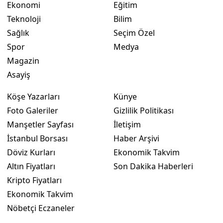
Ekonomi
Eğitim
Teknoloji
Bilim
Yozgat
Sağlık
Seçim Özel
Zonguldak
Spor
Medya
Aksaray
Magazin
Asayiş
Bayburt
Köşe Yazarları
Künye
Karaman
Foto Galeriler
Gizlilik Politikası
Kırıkkale
Manşetler Sayfası
İletişim
İstanbul Borsası
Haber Arşivi
Batman
Döviz Kurları
Ekonomik Takvim
Şırnak
Altın Fiyatları
Son Dakika Haberleri
Kripto Fiyatları
Bartın
Ekonomik Takvim
Ardahan
Nöbetçi Eczaneler
Iğdır