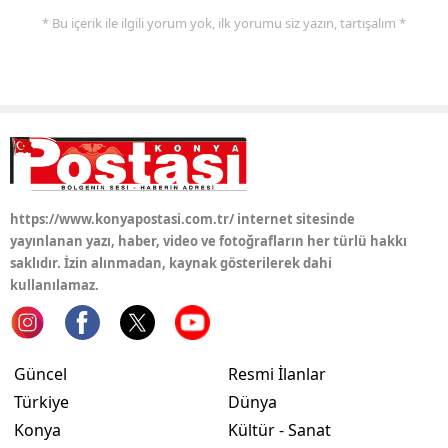
* Bu içerik ile ilgili yorum yok, ilk yorumu siz yazın, tartışalım *
Samsun
Siirt
Sinop
Sivas
Tekirdağ
https://www.konyapostasi.com.tr/ internet sitesinde
Tokat
yayınlanan yazı, haber, video ve fotoğrafların her türlü hakkı
saklıdır. İzin alınmadan, kaynak gösterilerek dahi
Trabzon
kullanılamaz.
Tunceli
Şanlıurfa
Güncel
Resmi İlanlar
Türkiye
Dünya
Uşak
Konya
Kültür - Sanat
Van