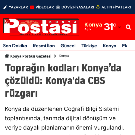
YAZARLAR
VİDEOLAR
DÖVİZ PİYASALARI
ALTIN FİYATLARI
Adana
Konya
31
°
Adıyaman
Açık
Afyonkarahisar
Son Dakika
Resmi İlan
Güncel
Türkiye
Konya
Ekon
Ağrı
Konya
Konya Postası Gazetesi
Toprağın kodları Konya’da
Amasya
çözüldü: Konya'da CBS
Ankara
rüzgarı
Antalya
Artvin
Konya'da düzenlenen Coğrafi Bilgi Sistemi
Aydın
toplantısında, tarımda dijital dönüşüm ve
veriye dayalı planlamanın önemi vurgulandı.
Balıkesir