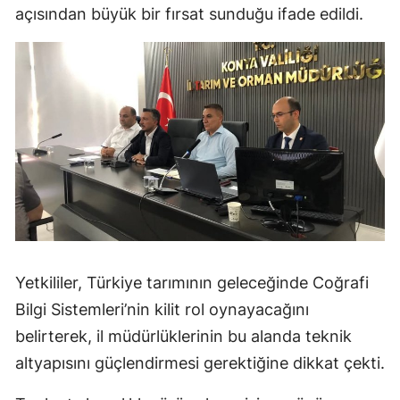
açısından büyük bir fırsat sunduğu ifade edildi.
Mersin
İstanbul
İzmir
Kars
Kastamonu
Kayseri
Kırklareli
Kırşehir
Yetkililer, Türkiye tarımının geleceğinde Coğrafi
Bilgi Sistemleri’nin kilit rol oynayacağını
Kocaeli
belirterek, il müdürlüklerinin bu alanda teknik
Konya
altyapısını güçlendirmesi gerektiğine dikkat çekti.
Kütahya