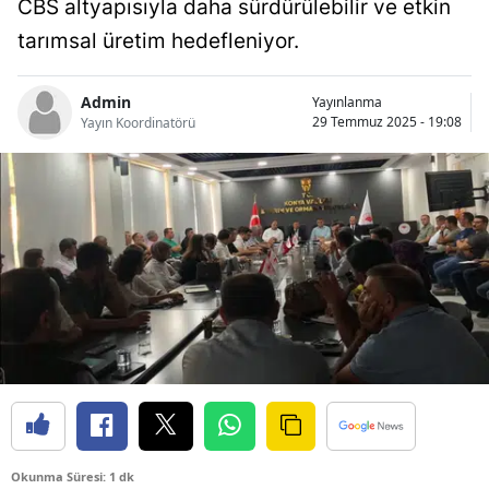
CBS altyapısıyla daha sürdürülebilir ve etkin
Bilecik
tarımsal üretim hedefleniyor.
Bingöl
Admin
Yayınlanma
Bitlis
29 Temmuz 2025 - 19:08
Yayın Koordinatörü
Bolu
Burdur
Bursa
Çanakkale
Çankırı
Çorum
Denizli
Diyarbakır
Okunma Süresi: 1 dk