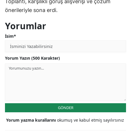
Toplantı, karşılıklı görüş alışverişi ve çözüm
Malatya
önerileriyle sona erdi.
Manisa
Yorumlar
Kahramanmaraş
İsim*
Mardin
Muğla
Yorum Yazın (500 Karakter)
Muş
Nevşehir
Niğde
Ordu
GÖNDER
Rize
Yorum yazma kurallarını
okumuş ve kabul etmiş sayılırsınız
Sakarya