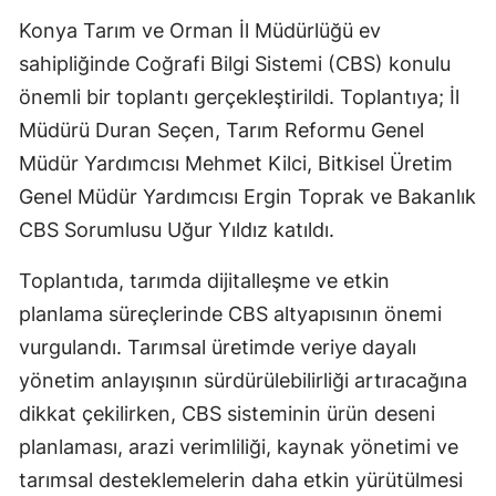
Edirne
Konya Tarım ve Orman İl Müdürlüğü ev
sahipliğinde Coğrafi Bilgi Sistemi (CBS) konulu
Elazığ
önemli bir toplantı gerçekleştirildi. Toplantıya; İl
Erzincan
Müdürü Duran Seçen, Tarım Reformu Genel
Müdür Yardımcısı Mehmet Kilci, Bitkisel Üretim
Erzurum
Genel Müdür Yardımcısı Ergin Toprak ve Bakanlık
Eskişehir
CBS Sorumlusu Uğur Yıldız katıldı.
Gaziantep
Toplantıda, tarımda dijitalleşme ve etkin
Giresun
planlama süreçlerinde CBS altyapısının önemi
Gümüşhane
vurgulandı. Tarımsal üretimde veriye dayalı
yönetim anlayışının sürdürülebilirliği artıracağına
Hakkari
dikkat çekilirken, CBS sisteminin ürün deseni
Hatay
planlaması, arazi verimliliği, kaynak yönetimi ve
tarımsal desteklemelerin daha etkin yürütülmesi
Isparta