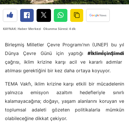
Edirne
Elazığ
KAYNAK: Haber Merkezi
Okunma Süresi: 4 dk
Erzincan
Erzurum
Birleşmiş Milletler Çevre Programı’nın (UNEP) bu yıl
Dünya Çevre Günü için yaptığı
#İklimİçinŞimdi
Eskişehir
çağrısı, iklim krizine karşı acil ve kararlı adımlar
Gaziantep
atılması gerektiğini bir kez daha ortaya koyuyor.
Giresun
TEMA Vakfı, iklim krizine karşı etkili bir mücadelenin
Gümüşhane
yalnızca emisyon azaltım hedefleriyle sınırlı
kalamayacağına; doğayı, yaşam alanlarını koruyan ve
Hakkari
toplumsal adaleti gözeten politikalarla mümkün
Hatay
olabileceğine dikkat çekiyor.
Isparta