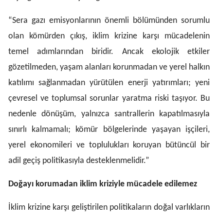
Samsun
“Sera gazı emisyonlarının önemli bölümünden sorumlu
olan kömürden çıkış, iklim krizine karşı mücadelenin
Siirt
temel adımlarından biridir. Ancak
ekolojik etkiler
Sinop
gözetilmeden, yaşam alanları korunmadan ve yerel halkın
Sivas
katılımı sağlanmadan yürütülen enerji yatırımları; yeni
Tekirdağ
çevresel ve toplumsal sorunlar yaratma riski taşıyor. B
u
nedenle dönüşüm, yalnızca santrallerin kapatılmasıyla
Tokat
sınırlı kalmamalı; kömür bölgelerinde yaşayan işçileri,
Trabzon
yerel ekonomileri ve toplulukları koruyan bütüncül bir
Tunceli
adil geçiş politikasıyla desteklenmelidir.”
Şanlıurfa
Doğayı korumadan iklim kriziyle mücadele edilemez
Uşak
İklim krizine karşı geliştirilen politikaların doğal varlıkların
Van