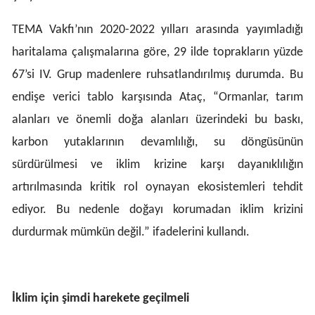
Yalova
TEMA Vakfı’nın 2020-2022 yılları arasında yayımladığı
haritalama çalışmalarına göre, 29 ilde toprakların yüzde
Karabük
67’si IV. Grup madenlere ruhsatlandırılmış durumda. Bu
Kilis
endişe verici tablo karşısında Ataç, “Ormanlar, tarım
Osmaniye
alanları ve önemli doğa alanları üzerindeki bu baskı,
karbon yutaklarının devamlılığı, su döngüsünün
Düzce
sürdürülmesi ve iklim krizine karşı dayanıklılığın
artırılmasında kritik rol oynayan ekosistemleri tehdit
ediyor. Bu nedenle doğayı korumadan iklim krizini
durdurmak mümkün değil.” ifadelerini kullandı.
İklim için şimdi harekete geçilmeli