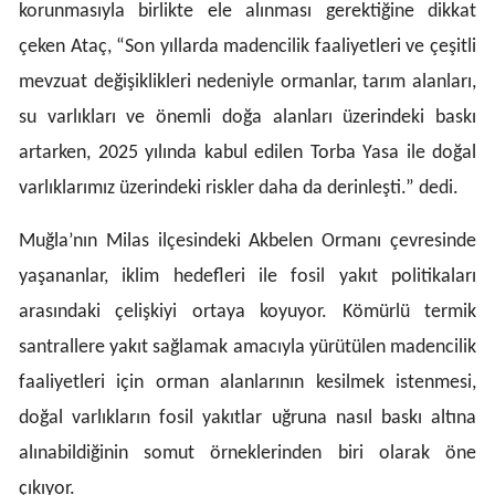
korunmasıyla birlikte ele alınması gerektiğine dikkat
Yozgat
çeken Ataç, “Son yıllarda madencilik faaliyetleri ve çeşitli
mevzuat değişiklikleri nedeniyle ormanlar, tarım alanları,
Zonguldak
su varlıkları ve önemli doğa alanları üzerindeki baskı
Aksaray
artarken, 2025 yılında kabul edilen Torba Yasa ile doğal
Bayburt
varlıklarımız üzerindeki riskler daha da derinleşti.” dedi.
Karaman
Muğla’nın Milas ilçesindeki Akbelen Ormanı çevresinde
Kırıkkale
yaşananlar, iklim hedefleri ile fosil yakıt politikaları
arasındaki çelişkiyi ortaya koyuyor. Kömürlü termik
Batman
santrallere yakıt sağlamak amacıyla yürütülen madencilik
Şırnak
faaliyetleri için orman alanlarının kesilmek istenmesi,
Bartın
doğal varlıkların fosil yakıtlar uğruna nasıl baskı altına
Ardahan
alınabildiğinin somut örneklerinden biri olarak öne
çıkıyor.
Iğdır