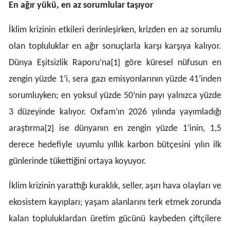
En ağır yükü, en az sorumlular taşıyor
Mersin
İklim krizinin etkileri derinleşirken, krizden en az sorumlu
İstanbul
olan topluluklar en ağır sonuçlarla karşı karşıya kalıyor.
İzmir
Dünya Eşitsizlik Raporu’na
göre küresel nüfusun en
[1]
Kars
zengin yüzde 1’i, sera gazı emisyonlarının yüzde 41’inden
sorumluyken; en yoksul yüzde 50’nin payı yalnızca yüzde
Kastamonu
3 düzeyinde kalıyor. Oxfam’ın 2026 yılında yayımladığı
Kayseri
araştırma
ise dünyanın en zengin yüzde 1’inin, 1,5
[2]
Kırklareli
derece hedefiyle uyumlu yıllık karbon bütçesini yılın ilk
günlerinde tükettiğini ortaya koyuyor.
Kırşehir
Kocaeli
İklim krizinin yarattığı kuraklık, seller, aşırı hava olayları ve
ekosistem kayıpları; yaşam alanlarını terk etmek zorunda
Konya
kalan topluluklardan üretim gücünü kaybeden çiftçilere
Kütahya