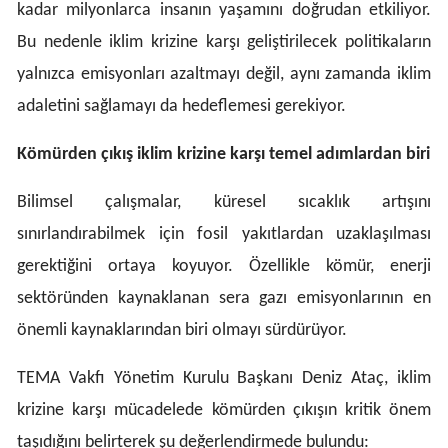
kadar milyonlarca insanın yaşamını doğrudan etkiliyor.
Malatya
Bu nedenle iklim krizine karşı geliştirilecek politikaların
Manisa
yalnızca emisyonları azaltmayı değil, aynı zamanda iklim
adaletini sağlamayı da hedeflemesi gerekiyor.
Kahramanmaraş
Mardin
Kömürden çıkış iklim krizine karşı temel adımlardan biri
Muğla
Bilimsel çalışmalar, küresel sıcaklık artışını
sınırlandırabilmek için fosil yakıtlardan uzaklaşılması
Muş
gerektiğini ortaya koyuyor. Özellikle kömür, enerji
Nevşehir
sektöründen kaynaklanan sera gazı emisyonlarının en
Niğde
önemli kaynaklarından biri olmayı sürdürüyor.
Ordu
TEMA Vakfı Yönetim Kurulu Başkanı Deniz Ataç, iklim
Rize
krizine karşı mücadelede kömürden çıkışın kritik önem
Sakarya
taşıdığını belirterek şu değerlendirmede bulundu: