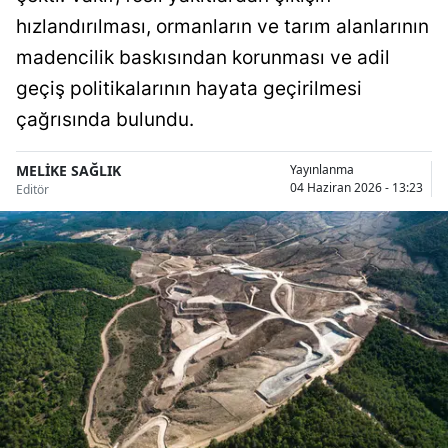
Bilecik
hızlandırılması, ormanların ve tarım alanlarının
madencilik baskısından korunması ve adil
Bingöl
geçiş politikalarının hayata geçirilmesi
Bitlis
çağrısında bulundu.
Bolu
MELİKE SAĞLIK
Yayınlanma
Burdur
04 Haziran 2026 - 13:23
Editör
Bursa
Çanakkale
Çankırı
Çorum
Denizli
Diyarbakır