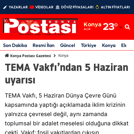
YAZARLAR
VİDEOLAR
DÖVİZ PİYASALARI
ALTIN FİYATLARI
Adana
Konya
23
°
Adıyaman
Açık
Afyonkarahisar
Son Dakika
Resmi İlan
Güncel
Türkiye
Konya
Ekon
Ağrı
Konya
Konya Postası Gazetesi
TEMA Vakfı’ndan 5 Haziran
Amasya
uyarısı
Ankara
Antalya
TEMA Vakfı, 5 Haziran Dünya Çevre Günü
Artvin
kapsamında yaptığı açıklamada iklim krizinin
yalnızca çevresel değil, aynı zamanda
Aydın
toplumsal bir adalet meselesi olduğuna dikkat
Balıkesir
çekti. Vakıf; fosil yakıtlardan çıkışın