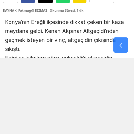
Samsun
KAYNAK: Fatmagül KIZMAZ
Okunma Süresi: 1 dk
Konya’nın Ereğli ilçesinde dikkat çeken bir kaza
Siirt
meydana geldi. Kenan Akpınar Altgeçidi’nden
Sinop
geçmek isteyen bir vinç, altgeçidin çıkışında
Sivas
sıkıştı.
Edinilen bilgilere göre, yüksekliği altgeçidin
Tekirdağ
geçişine uygun olmayan vinç, çıkış bölümünde
Tokat
altgeçidin tavanına takıldı. Çarpmanın etkisiyle
Trabzon
vinçte hasar meydana gelirken, araç adeta ikiye
bölündü.
Tunceli
Kazanın ardından bölgede kısa süreli ulaşım
Şanlıurfa
aksaması yaşanırken, vinçte oluşan hasarın
Uşak
giderilmesi için çalışma başlatıldı.
Olayda herhangi bir yaralanma olup olmadığına
Van