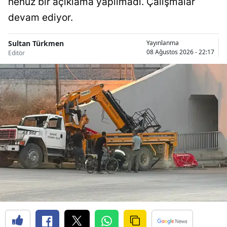
henüz bir açıklama yapılmadı. Çalışmalar
Malatya
devam ediyor.
Manisa
Sultan Türkmen
Yayınlanma
08 Ağustos 2026 - 22:17
Editör
Kahramanmaraş
Mardin
Muğla
Muş
Nevşehir
Niğde
Ordu
Rize
Sakarya