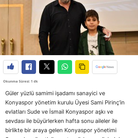
Bilecik
Bingöl
Bitlis
Bolu
Burdur
Bursa
Okunma Süresi: 1 dk
Çanakkale
Güler yüzlü samimi işadamı sanayici ve
Çankırı
Konyaspor yönetim kurulu Üyesi Sami Pirinç’in
Çorum
evlatları Sude ve İsmail Konyaspor aşkı ve
Denizli
sevdası ile büyürlerken hafta sonu aileler ile
birlikte bir araya gelen Konyaspor yönetimi
Diyarbakır