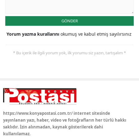
Samsun
GÖNDER
Siirt
Yorum yazma kurallarını
okumuş ve kabul etmiş sayılırsınız
Sinop
Sivas
* Bu içerik ile ilgili yorum yok, ilk yorumu siz yazın, tartışalım *
Tekirdağ
Tokat
Trabzon
Tunceli
Şanlıurfa
https://www.konyapostasi.com.tr/ internet sitesinde
yayınlanan yazı, haber, video ve fotoğrafların her türlü hakkı
Uşak
saklıdır. İzin alınmadan, kaynak gösterilerek dahi
kullanılamaz.
Van