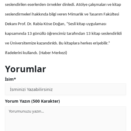
seslendirilen eserlerden örnekler dinledi. Atölye çalışmaları ve kitap
Malatya
seslendirmeleri hakkında bilgi veren Mimarlık ve Tasarım Fakültesi
Manisa
Dekanı Prof. Dr. Rabia Köse Doğan, “Sesli kitap uygulaması
Kahramanmaraş
kapsamında 13 gönüllü öğrencimiz tarafından 13 kitap seslendirildi
ve Üniversitemize kazandırıldı. Bu kitaplara herkes erişebilir.”
Mardin
ifadelerini kullandı. (Haber Merkezi)
Muğla
Yorumlar
Muş
İsim*
Nevşehir
Niğde
Yorum Yazın (500 Karakter)
Ordu
Rize
Sakarya