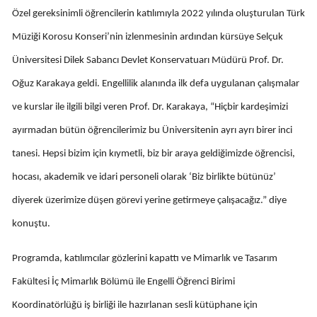
Özel gereksinimli öğrencilerin katılımıyla 2022 yılında oluşturulan Türk
Mersin
Müziği Korosu Konseri’nin izlenmesinin ardından kürsüye Selçuk
İstanbul
Üniversitesi Dilek Sabancı Devlet Konservatuarı Müdürü Prof. Dr.
İzmir
Oğuz Karakaya geldi. Engellilik alanında ilk defa uygulanan çalışmalar
Kars
ve kurslar ile ilgili bilgi veren Prof. Dr. Karakaya, “Hiçbir kardeşimizi
ayırmadan bütün öğrencilerimiz bu Üniversitenin ayrı ayrı birer inci
Kastamonu
tanesi. Hepsi bizim için kıymetli, biz bir araya geldiğimizde öğrencisi,
Kayseri
hocası, akademik ve idari personeli olarak ‘Biz birlikte bütünüz’
Kırklareli
diyerek üzerimize düşen görevi yerine getirmeye çalışacağız.” diye
Kırşehir
konuştu.
Kocaeli
Programda, katılımcılar gözlerini kapattı ve Mimarlık ve Tasarım
Konya
Fakültesi İç Mimarlık Bölümü ile Engelli Öğrenci Birimi
Koordinatörlüğü iş birliği ile hazırlanan sesli kütüphane için
Kütahya