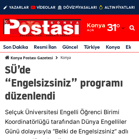
YAZARLAR
VİDEOLAR
DÖVİZ PİYASALARI
ALTIN FİYATLARI
Adana
Konya
31
°
Adıyaman
Açık
Afyonkarahisar
Son Dakika
Resmi İlan
Güncel
Türkiye
Konya
Ekon
Ağrı
Konya
Konya Postası Gazetesi
SÜ’de
Amasya
“Engelsizsiniz” programı
Ankara
düzenlendi
Antalya
Artvin
Selçuk Üniversitesi Engelli Öğrenci Birimi
Aydın
Koordinatörlüğü tarafından Dünya Engelliler
Günü dolayısıyla “Belki de Engelsizsiniz” adlı
Balıkesir