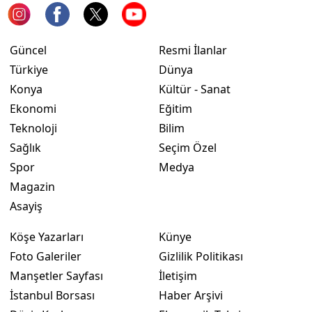
Yozgat
Güncel
Resmi İlanlar
Zonguldak
Türkiye
Dünya
Aksaray
Konya
Kültür - Sanat
Ekonomi
Eğitim
Bayburt
Teknoloji
Bilim
Karaman
Sağlık
Seçim Özel
Spor
Medya
Kırıkkale
Magazin
Batman
Asayiş
Şırnak
Köşe Yazarları
Künye
Bartın
Foto Galeriler
Gizlilik Politikası
Manşetler Sayfası
İletişim
Ardahan
İstanbul Borsası
Haber Arşivi
Iğdır