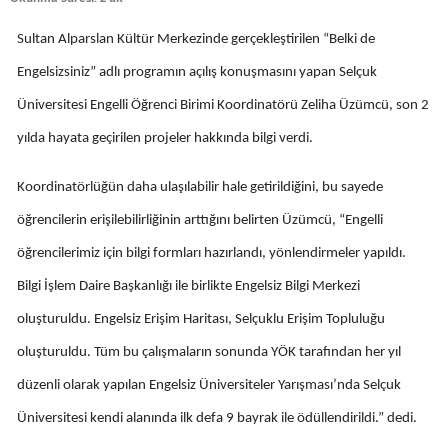
Edirne
Sultan Alparslan Kültür Merkezinde gerçekleştirilen “Belki de
Elazığ
Engelsizsiniz” adlı programın açılış konuşmasını yapan Selçuk
Erzincan
Üniversitesi Engelli Öğrenci Birimi Koordinatörü Zeliha Üzümcü, son 2
yılda hayata geçirilen projeler hakkında bilgi verdi.
Erzurum
Eskişehir
Koordinatörlüğün daha ulaşılabilir hale getirildiğini, bu sayede
öğrencilerin erişilebilirliğinin arttığını belirten Üzümcü, “Engelli
Gaziantep
öğrencilerimiz için bilgi formları hazırlandı, yönlendirmeler yapıldı.
Giresun
Bilgi İşlem Daire Başkanlığı ile birlikte Engelsiz Bilgi Merkezi
Gümüşhane
oluşturuldu. Engelsiz Erişim Haritası, Selçuklu Erişim Topluluğu
Hakkari
oluşturuldu. Tüm bu çalışmaların sonunda YÖK tarafından her yıl
düzenli olarak yapılan Engelsiz Üniversiteler Yarışması’nda Selçuk
Hatay
Üniversitesi kendi alanında ilk defa 9 bayrak ile ödüllendirildi.” dedi.
Isparta