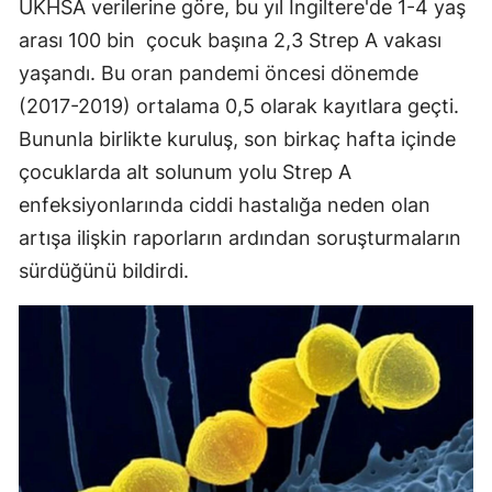
UKHSA verilerine göre, bu yıl İngiltere'de 1-4 yaş
Samsun
arası 100 bin çocuk başına 2,3 Strep A vakası
yaşandı. Bu oran pandemi öncesi dönemde
Siirt
(2017-2019) ortalama 0,5 olarak kayıtlara geçti.
Sinop
Bununla birlikte kuruluş, son birkaç hafta içinde
çocuklarda alt solunum yolu Strep A
Sivas
enfeksiyonlarında ciddi hastalığa neden olan
Tekirdağ
artışa ilişkin raporların ardından soruşturmaların
Tokat
sürdüğünü bildirdi.
Trabzon
Tunceli
Şanlıurfa
Uşak
Van