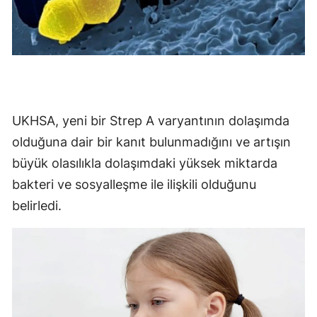
Yozgat
Zonguldak
Aksaray
Bayburt
UKHSA, yeni bir Strep A varyantının dolaşımda
olduğuna dair bir kanıt bulunmadığını ve artışın
Karaman
büyük olasılıkla dolaşımdaki yüksek miktarda
Kırıkkale
bakteri ve sosyalleşme ile ilişkili olduğunu
Batman
belirledi.
Şırnak
Bartın
Ardahan
Iğdır