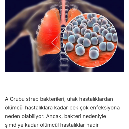
Mersin
İstanbul
İzmir
Kars
Kastamonu
Kayseri
Kırklareli
Kırşehir
A Grubu strep bakterileri, ufak hastalıklardan
Kocaeli
ölümcül hastalıklara kadar pek çok enfeksiyona
Konya
neden olabiliyor. Ancak, bakteri nedeniyle
şimdiye kadar ölümcül hastalıklar nadir
Kütahya