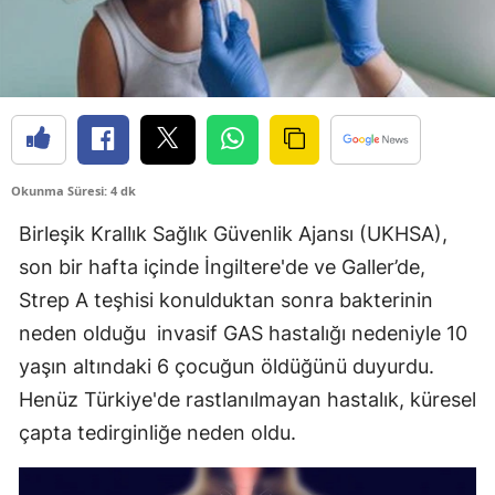
Edirne
Elazığ
Erzincan
Erzurum
Okunma Süresi: 4 dk
Eskişehir
Birleşik Krallık Sağlık Güvenlik Ajansı (UKHSA),
Gaziantep
son bir hafta içinde İngiltere'de ve Galler’de,
Strep A teşhisi konulduktan sonra bakterinin
Giresun
neden olduğu invasif GAS hastalığı nedeniyle 10
Gümüşhane
yaşın altındaki 6 çocuğun öldüğünü duyurdu.
Hakkari
Henüz Türkiye'de rastlanılmayan hastalık, küresel
çapta tedirginliğe neden oldu.
Hatay
Isparta