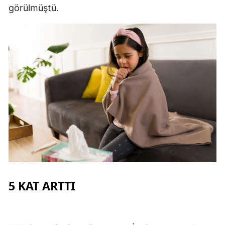
görülmüştü.
Malatya
Manisa
Kahramanmaraş
Mardin
Muğla
Muş
Nevşehir
Niğde
Ordu
5 KAT ARTTI
Rize
Sakarya