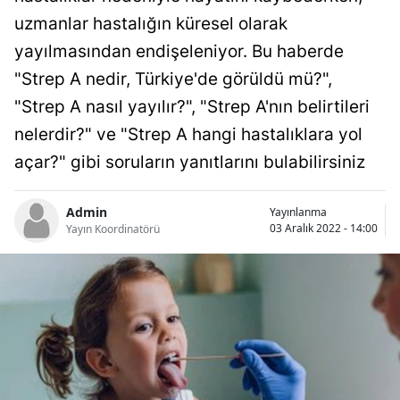
Bilecik
uzmanlar hastalığın küresel olarak
yayılmasından endişeleniyor. Bu haberde
Bingöl
"Strep A nedir, Türkiye'de görüldü mü?",
Bitlis
"Strep A nasıl yayılır?", "Strep A'nın belirtileri
Bolu
nelerdir?" ve "Strep A hangi hastalıklara yol
açar?" gibi soruların yanıtlarını bulabilirsiniz
Burdur
Bursa
Admin
Yayınlanma
03 Aralık 2022 - 14:00
Yayın Koordinatörü
Çanakkale
Çankırı
Çorum
Denizli
Diyarbakır