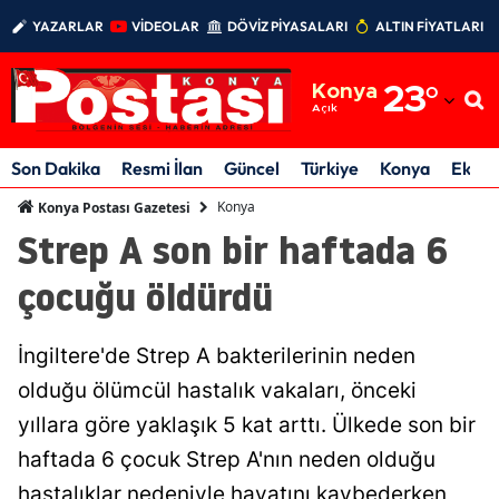
YAZARLAR
VİDEOLAR
DÖVİZ PİYASALARI
ALTIN FİYATLARI
Adana
Konya
23
°
Adıyaman
Açık
Afyonkarahisar
Son Dakika
Resmi İlan
Güncel
Türkiye
Konya
Ekon
Ağrı
Konya
Konya Postası Gazetesi
Strep A son bir haftada 6
Amasya
çocuğu öldürdü
Ankara
Antalya
İngiltere'de Strep A bakterilerinin neden
Artvin
olduğu ölümcül hastalık vakaları, önceki
yıllara göre yaklaşık 5 kat arttı. Ülkede son bir
Aydın
haftada 6 çocuk Strep A'nın neden olduğu
Balıkesir
hastalıklar nedeniyle hayatını kaybederken,