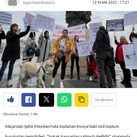
12 Aralık 2022 - 17:21
Yayın Koordinatörü
Bilecik
Bingöl
Bitlis
Bolu
Burdur
Bursa
Çanakkale
Çankırı
Çorum
Okunma Süresi: 1 dk
Denizli
Kılıçarslan Şehir Meydanı'nda toplanan Konya'daki sivil toplum
Diyarbakır
kuruluşları temsilcileri, "Sokak hayvanları sahipsiz değildir" sloganıyla