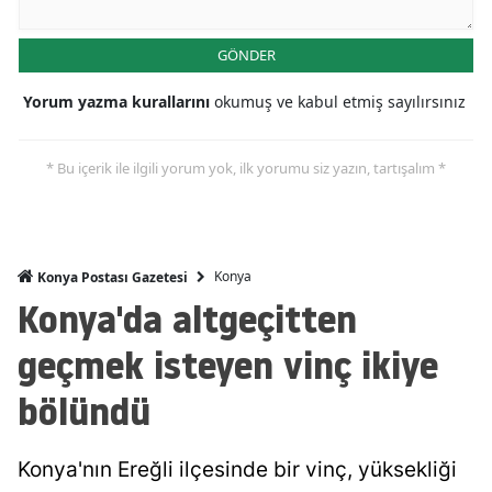
Mersin
GÖNDER
İstanbul
Yorum yazma kurallarını
okumuş ve kabul etmiş sayılırsınız
İzmir
Kars
* Bu içerik ile ilgili yorum yok, ilk yorumu siz yazın, tartışalım *
Kastamonu
Kayseri
Konya
Konya Postası Gazetesi
Kırklareli
Konya'da altgeçitten
Kırşehir
geçmek isteyen vinç ikiye
Kocaeli
bölündü
Konya
Konya'nın Ereğli ilçesinde bir vinç, yüksekliği
Kütahya