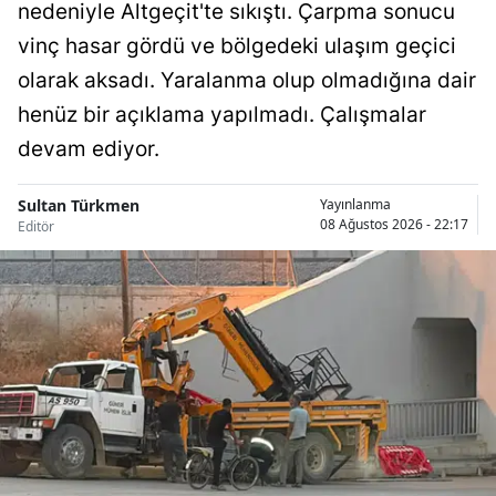
nedeniyle Altgeçit'te sıkıştı. Çarpma sonucu
Malatya
vinç hasar gördü ve bölgedeki ulaşım geçici
olarak aksadı. Yaralanma olup olmadığına dair
Manisa
henüz bir açıklama yapılmadı. Çalışmalar
Kahramanmaraş
devam ediyor.
Mardin
Sultan Türkmen
Yayınlanma
Muğla
08 Ağustos 2026 - 22:17
Editör
Muş
Nevşehir
Niğde
Ordu
Rize
Sakarya