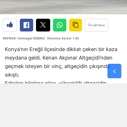
Samsun
Siirt
Sinop
KAYNAK: Fatmagül KIZMAZ
Okunma Süresi: 1 dk
Sivas
Konya’nın Ereğli ilçesinde dikkat çeken bir kaza
Tekirdağ
meydana geldi. Kenan Akpınar Altgeçidi’nden
geçmek isteyen bir vinç, altgeçidin çıkışında
Tokat
sıkıştı.
Trabzon
Edinilen bilgilere göre, yüksekliği altgeçidin
Tunceli
geçişine uygun olmayan vinç, çıkış bölümünde
altgeçidin tavanına takıldı. Çarpmanın etkisiyle
Şanlıurfa
vinçte hasar meydana gelirken, araç adeta ikiye
Uşak
bölündü.
Kazanın ardından bölgede kısa süreli ulaşım
Van