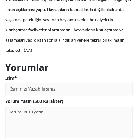
Edirne
basın açıklaması yaptı. Hayvanların barınaklarda değil sokaklarda
Elazığ
yaşaması gerektiğini savunan hayvanseverler, belediyelerin
kısırlaştırma faaliyetlerini artırmasını, hayvanların kısırlaştırma ve
Erzincan
aşılamaları yapıldıktan sonra alındıkları yerlere tekrar bırakılmasını
Erzurum
talep etti. (AA)
Eskişehir
Yorumlar
Gaziantep
İsim*
Giresun
Gümüşhane
Yorum Yazın (500 Karakter)
Hakkari
Hatay
Isparta