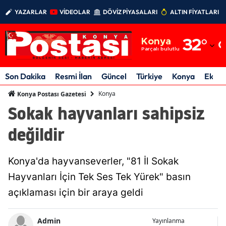
YAZARLAR
VİDEOLAR
DÖVİZ PİYASALARI
ALTIN FİYATLARI
Adana
Konya
32
°
Adıyaman
Parçalı bulutlu
Afyonkarahisar
Son Dakika
Resmi İlan
Güncel
Türkiye
Konya
Ekon
Ağrı
Konya
Konya Postası Gazetesi
Sokak hayvanları sahipsiz
Amasya
değildir
Ankara
Antalya
Konya'da hayvanseverler, "81 İl Sokak
Artvin
Hayvanları İçin Tek Ses Tek Yürek" basın
açıklaması için bir araya geldi
Aydın
Balıkesir
Admin
Yayınlanma