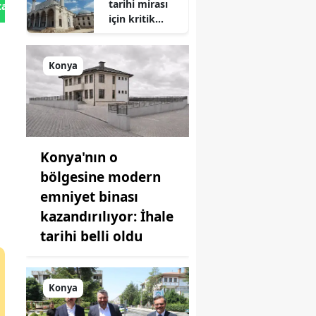
tarihi mirası
oynuyor
tan Gönder
için kritik
süreç: Son
durum
açıklandı
Konya
Konya'nın o
bölgesine modern
emniyet binası
kazandırılıyor: İhale
tarihi belli oldu
Konya