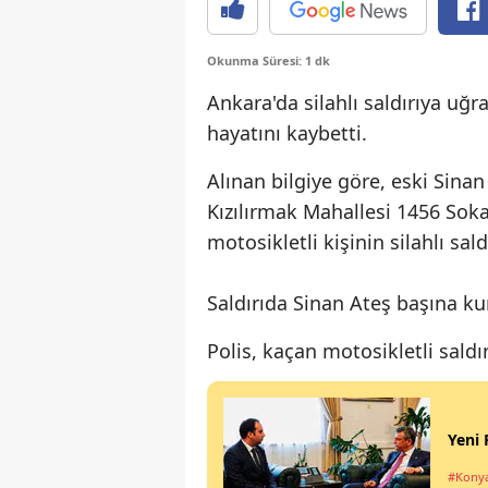
Okunma Süresi: 1 dk
Ankara'da silahlı saldırıya uğ
hayatını kaybetti.
Alınan bilgiye göre, eski Sina
Kızılırmak Mahallesi 1456 Sokak
motosikletli kişinin silahlı sald
Saldırıda Sinan Ateş başına kur
Polis, kaçan motosikletli saldı
Yeni 
#Kony