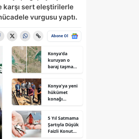
karşı sert eleştirilerle
mücadele vurgusu yaptı.
Abone Ol
Konya'da
kuruyan o
baraj taşma
noktasına
geldi
Konya'ya yeni
hükümet
konağı
geliyor: Temel
atıldı
5 Yıl Satmama
Şartıyla Düşük
Faizli Konut
Kredisi