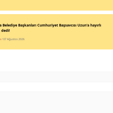
Mersin
İstanbul
 Belediye Başkanları Cumhuriyet Başsavcısı Uzun'a hayırlı
İzmir
 dedi!
Kars
a
/ 07 Ağustos 2026
Kastamonu
Kayseri
Kırklareli
Kırşehir
Kocaeli
Konya
Kütahya