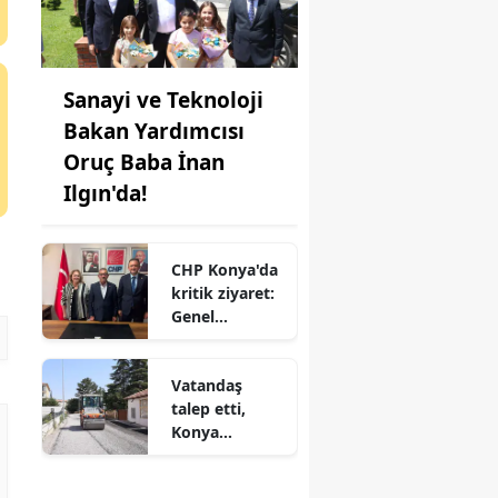
Sanayi ve Teknoloji
Bakan Yardımcısı
Oruç Baba İnan
Ilgın'da!
CHP Konya'da
kritik ziyaret:
Genel
merkezden il
başkanlığına
Vatandaş
çıkarma
talep etti,
Konya
Belediyesi
harekete