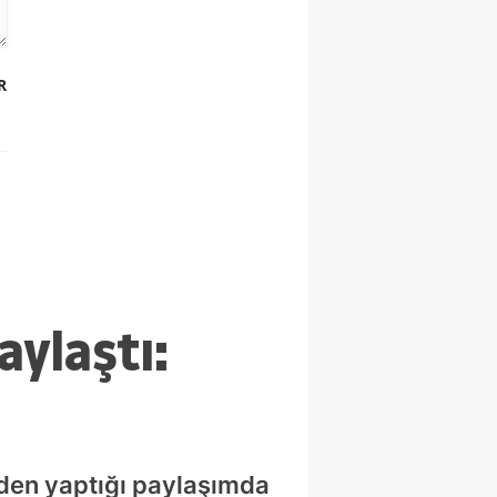
geçti!
R
aylaştı:
'den yaptığı paylaşımda