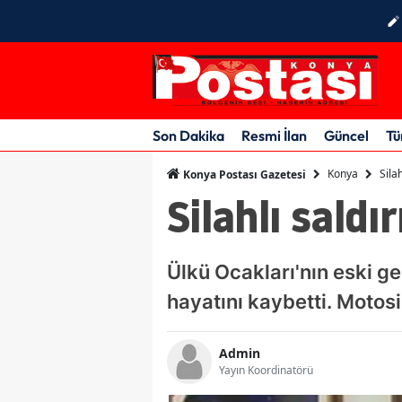
Son Dakika
Resmi İlan
Güncel
Tü
Konya
Sila
Konya Postası Gazetesi
Silahlı saldı
Ülkü Ocakları'nın eski ge
hayatını kaybetti. Motosi
Admin
Yayın Koordinatörü