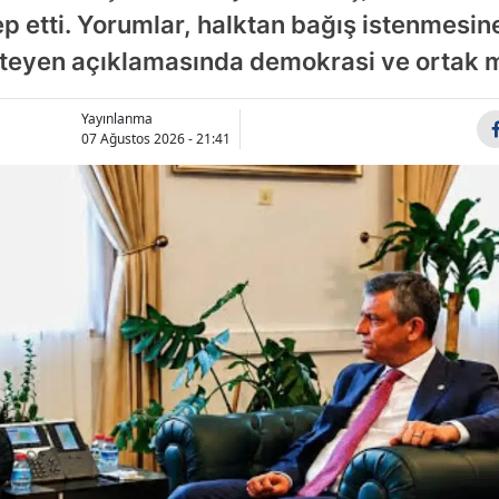
 etti. Yorumlar, halktan bağış istenmesine 
Samsun
isteyen açıklamasında demokrasi ve ortak 
Siirt
Yayınlanma
Sinop
07 Ağustos 2026 - 21:41
Sivas
Tekirdağ
Tokat
Trabzon
Tunceli
Şanlıurfa
Uşak
Van