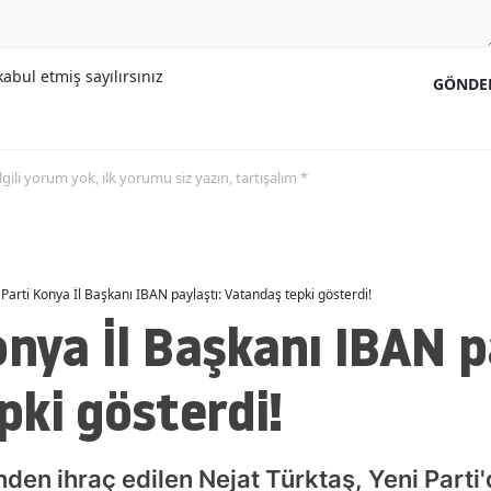
Malatya
abul etmiş sayılırsınız
Manisa
GÖNDE
Kahramanmaraş
Mardin
 ilgili yorum yok, ilk yorumu siz yazın, tartışalım *
Muğla
Muş
 Parti Konya İl Başkanı IBAN paylaştı: Vatandaş tepki gösterdi!
Nevşehir
onya İl Başkanı IBAN p
Niğde
ki gösterdi!
Ordu
Rize
nden ihraç edilen Nejat Türktaş, Yeni Parti
Sakarya