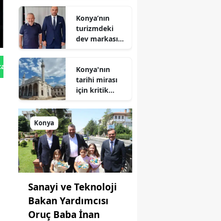
Geliyor!
Konya’nın
turizmdeki
dev markası
Nusret Argun,
Et sektöründe
tan Gönder
Konya'nın
de zirveye
tarihi mirası
oynuyor
için kritik
süreç: Son
durum
açıklandı
n
Konya
Sanayi ve Teknoloji
Bakan Yardımcısı
Oruç Baba İnan