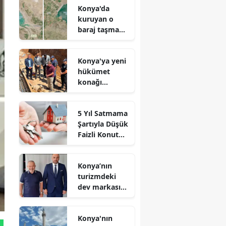
Konya'da
kuruyan o
baraj taşma
noktasına
geldi
Konya'ya yeni
hükümet
konağı
geliyor: Temel
atıldı
5 Yıl Satmama
Şartıyla Düşük
Faizli Konut
Kredisi
Geliyor!
Konya’nın
turizmdeki
dev markası
Nusret Argun,
Et sektöründe
Konya'nın
de zirveye