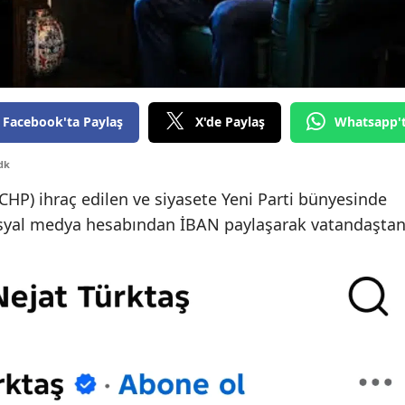
Yozgat
Zonguldak
Aksaray
Facebook'ta Paylaş
X'de Paylaş
Whatsapp'
Bayburt
dk
Karaman
CHP) ihraç edilen ve siyasete Yeni Parti bünyesinde
Kırıkkale
syal medya hesabından İBAN paylaşarak vatandaşta
Batman
Şırnak
Bartın
Ardahan
Iğdır