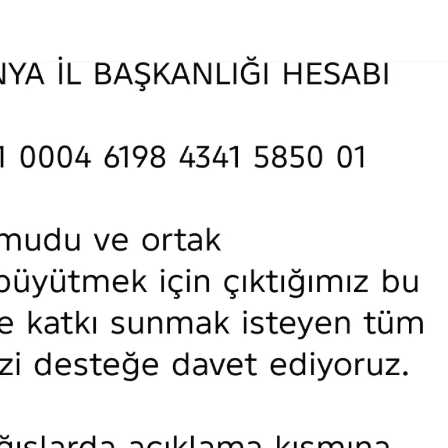
Yalova
Karabük
Kilis
Osmaniye
Düzce