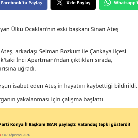
Facebook'ta Paylaş
X'de Paylaş
Whatsapp'
Edirne
Elazığ
rayan Ülkü Ocakları'nın eski başkanı Sinan Ateş
Erzincan
Erzurum
n Ateş, arkadaşı Selman Bozkurt ile Çankaya ilçesi
Eskişehir
'taki İnci Apartmanı'ndan çıktıkları sırada,
ırısına uğradı.
Gaziantep
Giresun
şun isabet eden Ateş'in hayatını kaybettiği bildirildi.
Gümüşhane
rganın yakalanması için çalışma başlattı.
Hakkari
Hatay
Parti Konya İl Başkanı IBAN paylaştı: Vatandaş tepki gösterdi!
Isparta
a
/ 07 Ağustos 2026