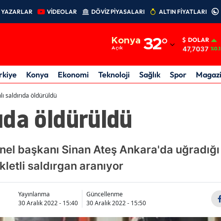
YAZARLAR
VİDEOLAR
DÖVİZ PİYASALARI
ALTIN FİYATLARI
Adana
Konya
32
°
DOLAR
Adıyaman
47,7037
Açık
%0.1
Afyonkarahisar
rkiye
Konya
Ekonomi
Teknoloji
Sağlık
Spor
Magaz
Ağrı
hlı saldırıda öldürüldü
rıda öldürüldü
Amasya
Ankara
nel başkanı Sinan Ateş Ankara'da uğradığı s
Antalya
kletli saldırgan aranıyor
Artvin
Aydın
Yayınlanma
Güncellenme
30 Aralık 2022 - 15:40
30 Aralık 2022 - 15:50
Balıkesir