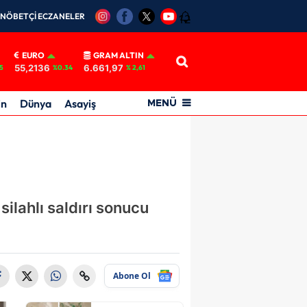
NÖBETÇİ ECZANELER
12
EURO
GRAM ALTIN
55,2136
6.661,97
5
%0.34
% 2,61
in
Dünya
Asayiş
MENÜ
ilahlı saldırı sonucu
Abone Ol