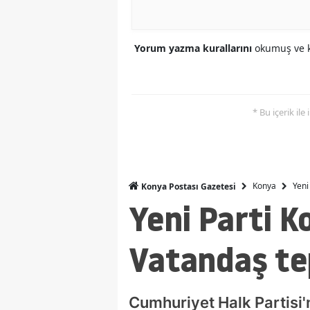
Yorum yazma kurallarını
okumuş ve k
* Bu içerik ile
Konya
Yeni
Konya Postası Gazetesi
Yeni Parti K
Vatandaş tep
Cumhuriyet Halk Partisi'