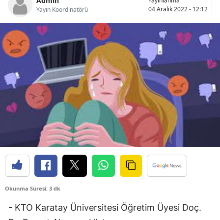
Admin
Yayınlanma
04 Aralık 2022 - 12:12
Yayın Koordinatörü
Bilecik
Bingöl
Bitlis
Bolu
Burdur
Bursa
Çanakkale
Çankırı
Çorum
Okunma Süresi: 3 dk
Denizli
- KTO Karatay Üniversitesi Öğretim Üyesi Doç.
Diyarbakır