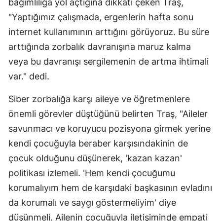
bağımlılığa yol açtığına dikkati çeken Traş,
"Yaptığımız çalışmada, ergenlerin hafta sonu
Yozgat
internet kullanımının arttığını görüyoruz. Bu süre
Zonguldak
arttığında zorbalık davranışına maruz kalma
Aksaray
veya bu davranışı sergilemenin de artma ihtimali
var." dedi.
Bayburt
Siber zorbalığa karşı aileye ve öğretmenlere
Karaman
önemli görevler düştüğünü belirten Traş, "Aileler
Kırıkkale
savunmacı ve koruyucu pozisyona girmek yerine
Batman
kendi çocuğuyla beraber karşısındakinin de
çocuk olduğunu düşünerek, 'kazan kazan'
Şırnak
politikası izlemeli. 'Hem kendi çocuğumu
Bartın
korumalıyım hem de karşıdaki başkasının evladını
Ardahan
da korumalı ve saygı göstermeliyim' diye
düşünmeli. Ailenin çocuğuyla iletişiminde empati
Iğdır