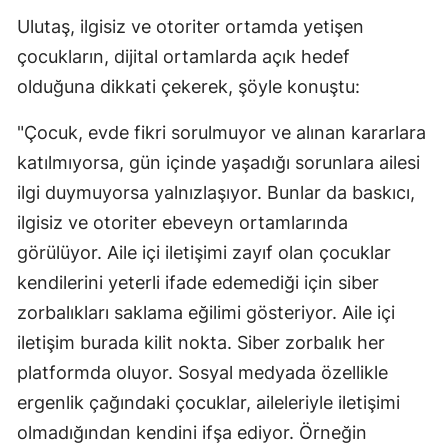
Ulutaş, ilgisiz ve otoriter ortamda yetişen
Malatya
çocukların, dijital ortamlarda açık hedef
Manisa
olduğuna dikkati çekerek, şöyle konuştu:
Kahramanmaraş
"Çocuk, evde fikri sorulmuyor ve alınan kararlara
Mardin
katılmıyorsa, gün içinde yaşadığı sorunlara ailesi
ilgi duymuyorsa yalnızlaşıyor. Bunlar da baskıcı,
Muğla
ilgisiz ve otoriter ebeveyn ortamlarında
Muş
görülüyor. Aile içi iletişimi zayıf olan çocuklar
Nevşehir
kendilerini yeterli ifade edemediği için siber
zorbalıkları saklama eğilimi gösteriyor. Aile içi
Niğde
iletişim burada kilit nokta. Siber zorbalık her
Ordu
platformda oluyor. Sosyal medyada özellikle
Rize
ergenlik çağındaki çocuklar, aileleriyle iletişimi
olmadığından kendini ifşa ediyor. Örneğin
Sakarya