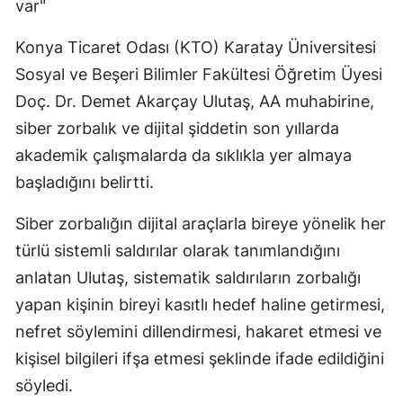
var"
Mersin
Konya Ticaret Odası (KTO) Karatay Üniversitesi
İstanbul
Sosyal ve Beşeri Bilimler Fakültesi Öğretim Üyesi
İzmir
Doç. Dr. Demet Akarçay Ulutaş, AA muhabirine,
siber zorbalık ve dijital şiddetin son yıllarda
Kars
akademik çalışmalarda da sıklıkla yer almaya
Kastamonu
başladığını belirtti.
Kayseri
Siber zorbalığın dijital araçlarla bireye yönelik her
Kırklareli
türlü sistemli saldırılar olarak tanımlandığını
anlatan Ulutaş, sistematik saldırıların zorbalığı
Kırşehir
yapan kişinin bireyi kasıtlı hedef haline getirmesi,
Kocaeli
nefret söylemini dillendirmesi, hakaret etmesi ve
Konya
kişisel bilgileri ifşa etmesi şeklinde ifade edildiğini
söyledi.
Kütahya