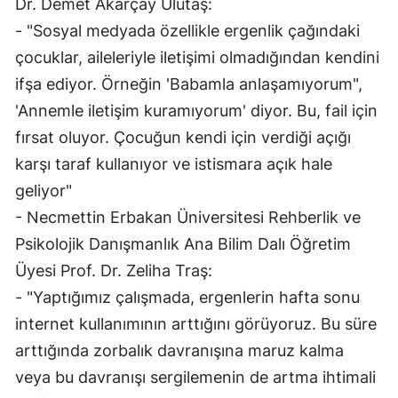
Dr. Demet Akarçay Ulutaş:
Edirne
- "Sosyal medyada özellikle ergenlik çağındaki
çocuklar, aileleriyle iletişimi olmadığından kendini
Elazığ
ifşa ediyor. Örneğin 'Babamla anlaşamıyorum",
Erzincan
'Annemle iletişim kuramıyorum' diyor. Bu, fail için
Erzurum
fırsat oluyor. Çocuğun kendi için verdiği açığı
karşı taraf kullanıyor ve istismara açık hale
Eskişehir
geliyor"
Gaziantep
- Necmettin Erbakan Üniversitesi Rehberlik ve
Giresun
Psikolojik Danışmanlık Ana Bilim Dalı Öğretim
Üyesi Prof. Dr. Zeliha Traş:
Gümüşhane
- "Yaptığımız çalışmada, ergenlerin hafta sonu
Hakkari
internet kullanımının arttığını görüyoruz. Bu süre
arttığında zorbalık davranışına maruz kalma
Hatay
veya bu davranışı sergilemenin de artma ihtimali
Isparta