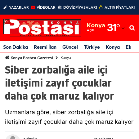
YAZARLAR
VİDEOLAR
DÖVİZ PİYASALARI
ALTIN FİYATLARI
Adana
Konya
31
°
Adıyaman
Açık
Afyonkarahisar
Son Dakika
Resmi İlan
Güncel
Türkiye
Konya
Ekon
Ağrı
Konya
Konya Postası Gazetesi
Siber zorbalığa aile içi
Amasya
iletişimi zayıf çocuklar
Ankara
daha çok maruz kalıyor
Antalya
Artvin
Uzmanlara göre, siber zorbalığa aile içi
Aydın
iletişimi zayıf çocuklar daha çok maruz kalıyor
Balıkesir