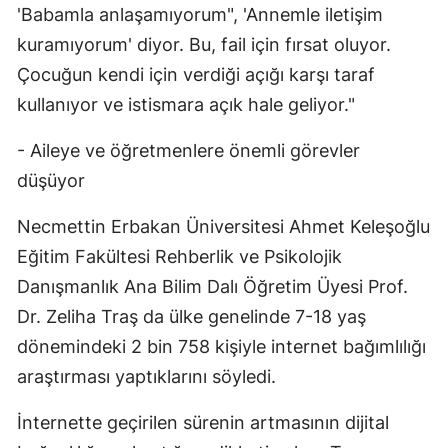
'Babamla anlaşamıyorum", 'Annemle iletişim
Samsun
kuramıyorum' diyor. Bu, fail için fırsat oluyor.
Çocuğun kendi için verdiği açığı karşı taraf
Siirt
kullanıyor ve istismara açık hale geliyor."
Sinop
- Aileye ve öğretmenlere önemli görevler
Sivas
düşüyor
Tekirdağ
Necmettin Erbakan Üniversitesi Ahmet Keleşoğlu
Tokat
Eğitim Fakültesi Rehberlik ve Psikolojik
Trabzon
Danışmanlık Ana Bilim Dalı Öğretim Üyesi Prof.
Dr. Zeliha Traş da ülke genelinde 7-18 yaş
Tunceli
dönemindeki 2 bin 758 kişiyle internet bağımlılığı
Şanlıurfa
araştırması yaptıklarını söyledi.
Uşak
İnternette geçirilen sürenin artmasının dijital
Van