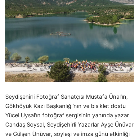
Mersin
İstanbul
İzmir
Kars
Kastamonu
Kayseri
Kırklareli
Seydişehirli Fotoğraf Sanatçısı Mustafa Ünal’ın,
Kırşehir
Gökhöyük Kazı Başkanlığı’nın ve bisiklet dostu
Kocaeli
Yücel Uysal’ın fotoğraf sergisinin yanında yazar
Konya
Candaş Soysal, Seydişehirli Yazarlar Ayşe Ünüvar
ve Gülşen Ünüvar, söyleşi ve imza günü etkinliği
Kütahya