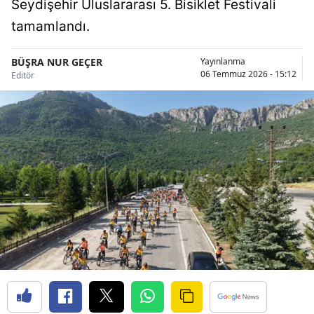
Seydişehir Uluslararası 5. Bisiklet Festivali
Bilecik
tamamlandı.
Bingöl
BÜŞRA NUR GEÇER
Yayınlanma
Bitlis
06 Temmuz 2026 - 15:12
Editör
Bolu
Burdur
Bursa
Çanakkale
Çankırı
Çorum
Denizli
Diyarbakır