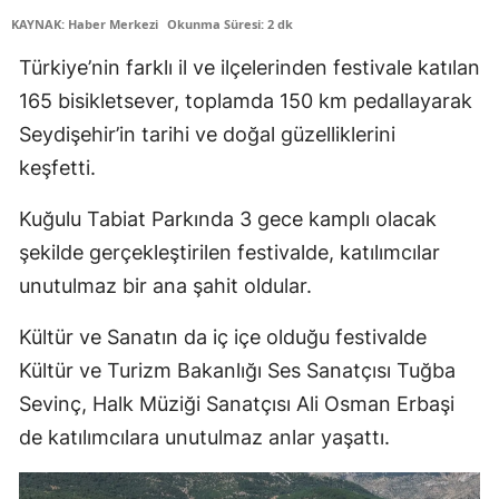
KAYNAK: Haber Merkezi
Okunma Süresi: 2 dk
Edirne
Türkiye’nin farklı il ve ilçelerinden festivale katılan
Elazığ
165 bisikletsever, toplamda 150 km pedallayarak
Erzincan
Seydişehir’in tarihi ve doğal güzelliklerini
Erzurum
keşfetti.
Eskişehir
Kuğulu Tabiat Parkında 3 gece kamplı olacak
şekilde gerçekleştirilen festivalde, katılımcılar
Gaziantep
unutulmaz bir ana şahit oldular.
Giresun
Kültür ve Sanatın da iç içe olduğu festivalde
Gümüşhane
Kültür ve Turizm Bakanlığı Ses Sanatçısı Tuğba
Hakkari
Sevinç, Halk Müziği Sanatçısı Ali Osman Erbaşi
de katılımcılara unutulmaz anlar yaşattı.
Hatay
Isparta