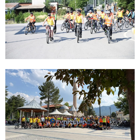
Yalova
Karabük
Kilis
Osmaniye
Düzce