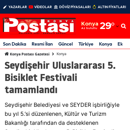
YAZARLAR
VİDEOLAR
DÖVİZ PİYASALARI
ALTIN FİYATLARI
Adana
Konya
29
°
Adıyaman
Az bulutlu
Afyonkarahisar
Son Dakika
Resmi İlan
Güncel
Türkiye
Konya
Ekon
Ağrı
Konya
Konya Postası Gazetesi
Seydişehir Uluslararası 5.
Amasya
Bisiklet Festivali
Ankara
tamamlandı
Antalya
Artvin
Seydişehir Belediyesi ve SEYDER işbirliğiyle
Aydın
bu yıl 5.’si düzenlenen, Kültür ve Turizm
Bakanlığı tarafından da desteklenen
Balıkesir