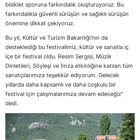
bisiklet sporuna farkındalık oluşturuyoruz. Bu
Yozgat
farkındalıkla güvenli sürüşün ve sağlıklı sürüşün
önemine dikkat çekiyoruz.
Zonguldak
Aksaray
Bu yıl, Kültür ve Turizm Bakanlığı’nın da
desteklediği bu festivalimiz, kültür ve sanatla iç
Bayburt
içe bir festival oldu. Resim Sergisi, Müzik
Karaman
Dinletileri, Söyleşi ve İmza etkinliğine katılan tüm
sanatçılarımıza teşekkür ediyorum. Gelecek
Kırıkkale
yıllarda daha kapsamlı ve daha coşkulu bir
Batman
festival için çalışmalarımıza devam edeceğiz”
Şırnak
dedi.
Bartın
Ardahan
Iğdır