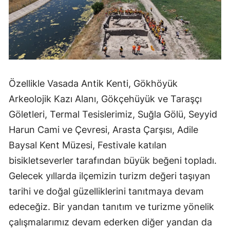
Samsun
Siirt
Sinop
Sivas
Özellikle Vasada Antik Kenti, Gökhöyük
Arkeolojik Kazı Alanı, Gökçehüyük ve Taraşçı
Tekirdağ
Göletleri, Termal Tesislerimiz, Suğla Gölü, Seyyid
Tokat
Harun Cami ve Çevresi, Arasta Çarşısı, Adile
Trabzon
Baysal Kent Müzesi, Festivale katılan
bisikletseverler tarafından büyük beğeni topladı.
Tunceli
Gelecek yıllarda ilçemizin turizm değeri taşıyan
Şanlıurfa
tarihi ve doğal güzelliklerini tanıtmaya devam
edeceğiz. Bir yandan tanıtım ve turizme yönelik
Uşak
çalışmalarımız devam ederken diğer yandan da
Van