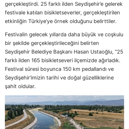
gerçekleştirdi. 25 farklı ilden Seydişehir’e gelerek
Malatya
festivale katılan bisikletseverler, gerçekleştirilen
Manisa
etkinliğin Türkiye’ye örnek olduğunu belirttiler.
Kahramanmaraş
Festivalin gelecek yıllarda daha büyük ve coşkulu
bir şekilde gerçekleştirileceğini belirten
Mardin
Seydişehir Belediye Başkanı Hasan Ustaoğlu, “25
Muğla
farklı ilden 165 bisikletseveri ilçemizde ağırladık.
Muş
Festival süresi boyunca 150 km pedallandı ve
Seydişehir’imizin tarihi ve doğal güzelliklerine
Nevşehir
şahit oldular.
Niğde
Ordu
Rize
Sakarya