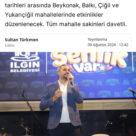
tarihleri arasında Beykonak, Balkı, Çiğil ve
Malatya
Yukarıçiğil mahallelerinde etkinlikler
Manisa
düzenlenecek. Tüm mahalle sakinleri davetli.
Kahramanmaraş
Sultan Türkmen
Yayınlanma
09 Ağustos 2026 - 12:42
Editör
Mardin
Muğla
Muş
Nevşehir
Niğde
Ordu
Rize
Sakarya