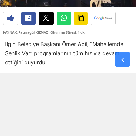
Samsun
Siirt
KAYNAK: Fatmagül KIZMAZ
Okunma Süresi: 1 dk
Sinop
Ilgın Belediye Başkanı Ömer Apil, “Mahallemde
Sivas
Şenlik Var” programlarının tüm hızıyla devam
Tekirdağ
ettiğini duyurdu.
Tokat
Başkan Apil’in paylaşımına göre, mahalle
Trabzon
sakinlerini bir araya getirecek etkinliklerin
programı şöyle:
Tunceli
▪️
10 Ağustos Pazartesi:
Beykonak Mahallesi
Şanlıurfa
▪️
11 Ağustos Salı:
Balkı Mahallesi
Uşak
▪️
12 Ağustos Çarşamba:
Çiğil Mahallesi
Van
▪️
13 Ağustos Perşembe:
Yukarıçiğil Mahallesi