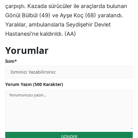
çarpıştı. Kazada sürücüler ile araçlarda bulunan
Edirne
Gönül Bülbül (49) ve Ayşe Koç (68) yaralandı.
Elazığ
Yaralılar, ambulanslarla Seydişehir Devlet
Erzincan
Hastanesi'ne kaldırıldı. (AA)
Erzurum
Yorumlar
Eskişehir
İsim*
Gaziantep
Giresun
Yorum Yazın (500 Karakter)
Gümüşhane
Hakkari
Hatay
Isparta
GÖNDER