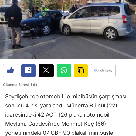
Bilecik
Bingöl
Bitlis
Bolu
Burdur
Bursa
Çanakkale
Okunma Süresi: 1 dk
Çankırı
Seydişehir’de otomobil ile minibüsün çarpışması
sonucu 4 kişi yaralandı. Müberra Bülbül (22)
Çorum
idaresindeki 42 AOT 126 plakalı otomobil
Denizli
Mevlana Caddesi'nde Mehmet Koç (66)
Diyarbakır
yönetimindeki 07 GBF 90 plakalı minibüsle