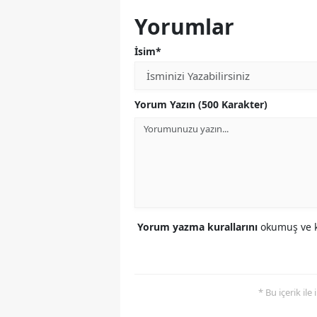
Yorumlar
İsim*
Yorum Yazın (500 Karakter)
Yorum yazma kurallarını
okumuş ve k
* Bu içerik ile