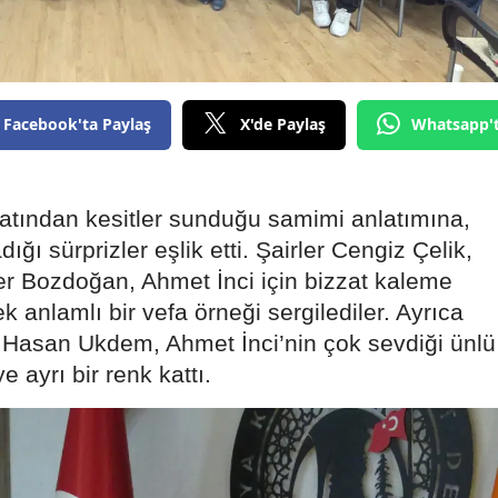
Edirne
Elazığ
Erzincan
Facebook'ta Paylaş
X'de Paylaş
Whatsapp'
Erzurum
Eskişehir
atından kesitler sunduğu samimi anlatımına,
ığı sürprizler eşlik etti. Şairler Cengiz Çelik,
Gaziantep
er Bozdoğan, Ahmet İnci için bizzat kaleme
Giresun
rek anlamlı bir vefa örneği sergilediler. Ayrıca
Hasan Ukdem, Ahmet İnci’nin çok sevdiği ünlü
Gümüşhane
e ayrı bir renk kattı.
Hakkari
Hatay
Isparta