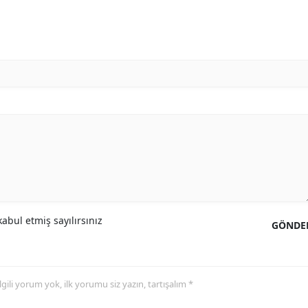
Yozgat
Zonguldak
Aksaray
Bayburt
Karaman
Kırıkkale
Batman
abul etmiş sayılırsınız
Şırnak
GÖNDE
Bartın
Ardahan
 ilgili yorum yok, ilk yorumu siz yazın, tartışalım *
Iğdır