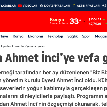
YAZARLAR
VİDEOLAR
DÖVİZ PİYASALARI
ALTIN FİYATLARI
Adana
Konya
33
°
DOLAR
Adıyaman
47,7436
Parçalı bulutlu
%0.
Afyonkarahisar
rkiye
Konya
Ekonomi
Teknoloji
Sağlık
Spor
Magaz
Ağrı
ukya’dan Ahmet İnci’ye vefa gecesi
 Ahmet İnci’ye vefa 
Amasya
Ankara
rneği tarafından her ay düzenlenen "Biz Biz
Antalya
 yönetim kurulu üyesi Ahmet İnci oldu. Kü
Artvin
tseverlerin yoğun katılımıyla gerçekleşen
Aydın
larını dinleyicilerle paylaştı. Programın a
Balıkesir
ndan Ahmet İnci’nin özgeçmişi okunarak, t