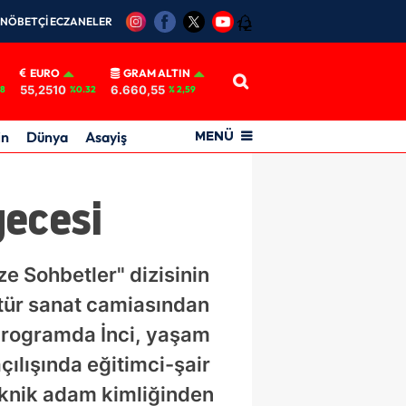
NÖBETÇİ ECZANELER
12
EURO
GRAM ALTIN
55,2510
6.660,55
18
%0.32
% 2,59
in
Dünya
Asayiş
MENÜ
gecesi
e Sohbetler" dizisinin
ltür sanat camiasından
 programda İnci, yaşam
çılışında eğitimci-şair
eknik adam kimliğinden