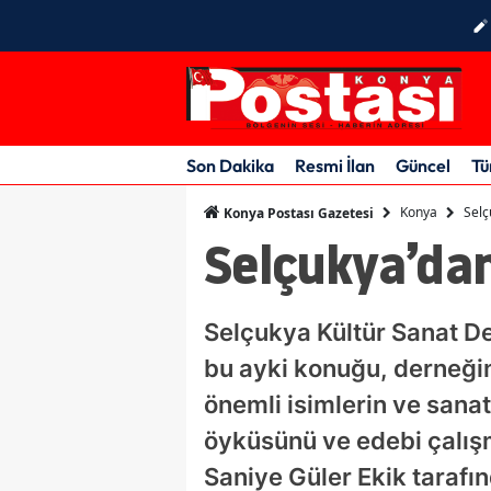
Son Dakika
Resmi İlan
Güncel
Tü
Konya
Selç
Konya Postası Gazetesi
Selçukya’dan
Selçukya Kültür Sanat De
bu ayki konuğu, derneğin
önemli isimlerin ve sana
öyküsünü ve edebi çalışma
Saniye Güler Ekik tarafı