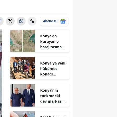
Abone Ol
Konya'da
kuruyan o
baraj taşma
noktasına
geldi
Konya'ya yeni
hükümet
konağı
geliyor: Temel
atıldı
Konya’nın
turizmdeki
dev markası
Nusret Argun,
Et sektöründe