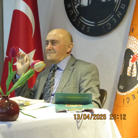
Mersin
İstanbul
İzmir
Kars
Kastamonu
Kayseri
Kırklareli
Kırşehir
Kocaeli
Konya
Kütahya