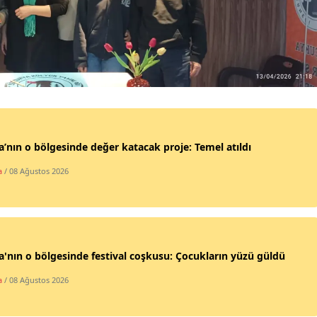
Samsun
Siirt
Sinop
Sivas
Tekirdağ
’nın o bölgesinde değer katacak proje: Temel atıldı
Tokat
a
/ 08 Ağustos 2026
Trabzon
Tunceli
'nın o bölgesinde festival coşkusu: Çocukların yüzü güldü
Şanlıurfa
a
/ 08 Ağustos 2026
Uşak
Van