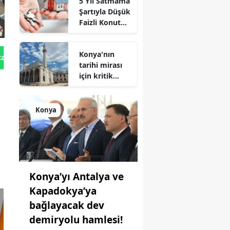
5 Yıl Satmama
de zirveye
Şartıyla Düşük
oynuyor
Faizli Konut
Kredisi
Geliyor!
Konya'nın
tan Gönder
tarihi mirası
için kritik
süreç: Son
durum
açıklandı
Konya
Konya’yı Antalya ve
Kapadokya’ya
bağlayacak dev
demiryolu hamlesi!