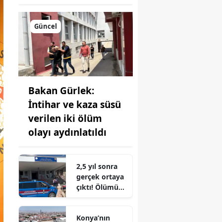
Güncel
Bakan Gürlek:
İntihar ve kaza süsü
verilen iki ölüm
olayı aydınlatıldı
2,5 yıl sonra
gerçek ortaya
çıktı! Ölümü
intihar
değilmiş
Konya’nın