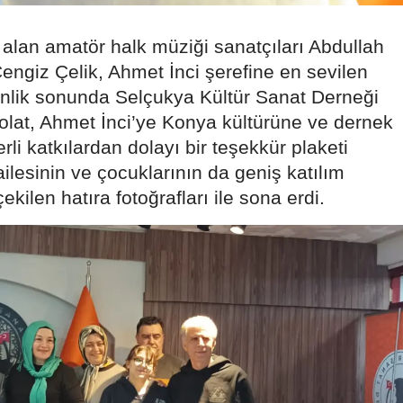
Malatya
alan amatör halk müziği sanatçıları Abdullah
Manisa
engiz Çelik, Ahmet İnci şerefine en sevilen
tkinlik sonunda Selçukya Kültür Sanat Derneği
Kahramanmaraş
olat, Ahmet İnci’ye Konya kültürüne ve dernek
Mardin
li katkılardan dolayı bir teşekkür plaketi
ailesinin ve çocuklarının da geniş katılım
Muğla
kilen hatıra fotoğrafları ile sona erdi.
Muş
Nevşehir
Niğde
Ordu
Rize
Sakarya