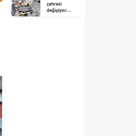
çehresi
değişiyor:
Peynir
Pazarı’nda
büyük
dönüşüm!