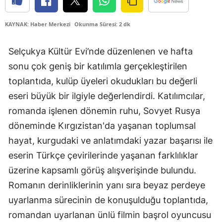
Edirne
KAYNAK: Haber Merkezi
Okunma Süresi: 2 dk
Elazığ
Selçukya Kültür Evi’nde düzenlenen ve hafta
Erzincan
sonu çok geniş bir katılımla gerçekleştirilen
Erzurum
toplantıda, kulüp üyeleri okudukları bu değerli
Eskişehir
eseri büyük bir ilgiyle değerlendirdi. Katılımcılar,
romanda işlenen dönemin ruhu, Sovyet Rusya
Gaziantep
döneminde Kırgızistan'da yaşanan toplumsal
Giresun
hayat, kurgudaki ve anlatımdaki yazar başarısı ile
Gümüşhane
eserin Türkçe çevirilerinde yaşanan farklılıklar
üzerine kapsamlı görüş alışverişinde bulundu.
Hakkari
Romanın derinliklerinin yanı sıra beyaz perdeye
Hatay
uyarlanma sürecinin de konuşulduğu toplantıda,
romandan uyarlanan ünlü filmin başrol oyuncusu
Isparta