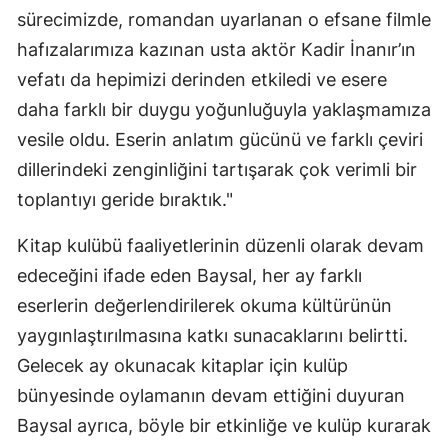
sürecimizde, romandan uyarlanan o efsane filmle
Malatya
hafızalarımıza kazınan usta aktör Kadir İnanır’ın
Manisa
vefatı da hepimizi derinden etkiledi ve esere
daha farklı bir duygu yoğunluğuyla yaklaşmamıza
Kahramanmaraş
vesile oldu. Eserin anlatım gücünü ve farklı çeviri
Mardin
dillerindeki zenginliğini tartışarak çok verimli bir
Muğla
toplantıyı geride bıraktık."
Muş
​Kitap kulübü faaliyetlerinin düzenli olarak devam
edeceğini ifade eden Baysal, her ay farklı
Nevşehir
eserlerin değerlendirilerek okuma kültürünün
Niğde
yaygınlaştırılmasına katkı sunacaklarını belirtti.
Ordu
Gelecek ay okunacak kitaplar için kulüp
bünyesinde oylamanın devam ettiğini duyuran
Rize
Baysal ayrıca, böyle bir etkinliğe ve kulüp kurarak
Sakarya