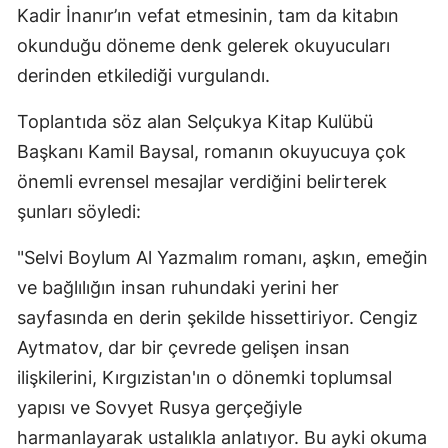
Kadir İnanır’ın vefat etmesinin, tam da kitabın
Mersin
okunduğu döneme denk gelerek okuyucuları
İstanbul
derinden etkilediği vurgulandı.
İzmir
​Toplantıda söz alan Selçukya Kitap Kulübü
Başkanı Kamil Baysal, romanın okuyucuya çok
Kars
önemli evrensel mesajlar verdiğini belirterek
Kastamonu
şunları söyledi:
Kayseri
​"Selvi Boylum Al Yazmalım romanı, aşkın, emeğin
Kırklareli
ve bağlılığın insan ruhundaki yerini her
Kırşehir
sayfasında en derin şekilde hissettiriyor. Cengiz
Aytmatov, dar bir çevrede gelişen insan
Kocaeli
ilişkilerini, Kırgızistan'ın o dönemki toplumsal
Konya
yapısı ve Sovyet Rusya gerçeğiyle
harmanlayarak ustalıkla anlatıyor. Bu ayki okuma
Kütahya