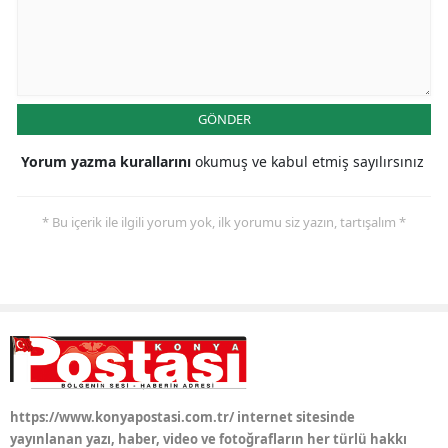
Yozgat
Zonguldak
Aksaray
GÖNDER
Bayburt
Yorum yazma kurallarını
okumuş ve kabul etmiş sayılırsınız
Karaman
* Bu içerik ile ilgili yorum yok, ilk yorumu siz yazın, tartışalım *
Kırıkkale
Batman
Şırnak
Bartın
Ardahan
https://www.konyapostasi.com.tr/ internet sitesinde
yayınlanan yazı, haber, video ve fotoğrafların her türlü hakkı
Iğdır