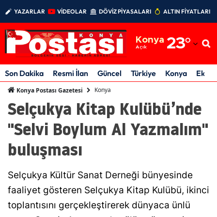
YAZARLAR
VİDEOLAR
DÖVİZ PİYASALARI
ALTIN FİYATLARI
Adana
Konya
23
°
Adıyaman
Açık
Afyonkarahisar
Son Dakika
Resmi İlan
Güncel
Türkiye
Konya
Ekon
Ağrı
Konya
Konya Postası Gazetesi
Selçukya Kitap Kulübü’nde
Amasya
"Selvi Boylum Al Yazmalım"
Ankara
buluşması
Antalya
Artvin
Selçukya Kültür Sanat Derneği bünyesinde
Aydın
faaliyet gösteren Selçukya Kitap Kulübü, ikinci
toplantısını gerçekleştirerek dünyaca ünlü
Balıkesir