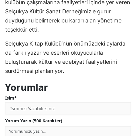
kulübün çalışmalarına faaliyetleri içinde yer veren
Samsun
Selçukya Kültür Sanat Derneğimizle gurur
duyduğunu belirterek bu kararı alan yönetime
Siirt
teşekkür etti.
Sinop
​Selçukya Kitap Kulübü’nün önümüzdeki aylarda
Sivas
da farklı yazar ve eserleri okuyucularla
Tekirdağ
buluşturarak kültür ve edebiyat faaliyetlerini
sürdürmesi planlanıyor.
Tokat
Yorumlar
Trabzon
Tunceli
İsim*
Şanlıurfa
Yorum Yazın (500 Karakter)
Uşak
Van