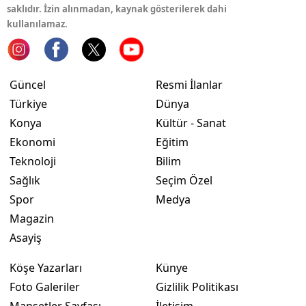
saklıdır. İzin alınmadan, kaynak gösterilerek dahi
kullanılamaz.
Yalova
Karabük
Kilis
Güncel
Resmi İlanlar
Türkiye
Dünya
Osmaniye
Konya
Kültür - Sanat
Düzce
Ekonomi
Eğitim
Teknoloji
Bilim
Sağlık
Seçim Özel
Spor
Medya
Magazin
Asayiş
Köşe Yazarları
Künye
Foto Galeriler
Gizlilik Politikası