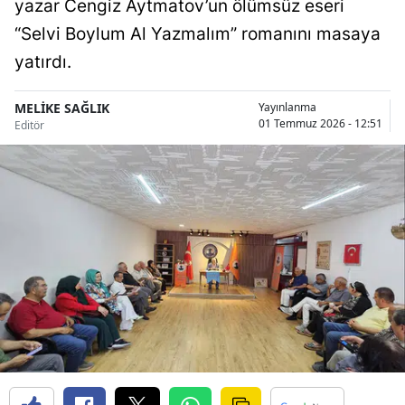
yazar Cengiz Aytmatov’un ölümsüz eseri
Bilecik
“Selvi Boylum Al Yazmalım” romanını masaya
Bingöl
yatırdı.
Bitlis
MELİKE SAĞLIK
Yayınlanma
01 Temmuz 2026 - 12:51
Editör
Bolu
Burdur
Bursa
Çanakkale
Çankırı
Çorum
Denizli
Diyarbakır