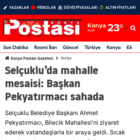
YAZARLAR
VİDEOLAR
DÖVİZ PİYASALARI
ALTIN FİYATLARI
Adana
Konya
23
°
Adıyaman
Açık
Afyonkarahisar
Son Dakika
Resmi İlan
Güncel
Türkiye
Konya
Ekon
Ağrı
Konya
Konya Postası Gazetesi
Selçuklu’da mahalle
Amasya
mesaisi: Başkan
Ankara
Pekyatırmacı sahada
Antalya
Artvin
Selçuklu Belediye Başkanı Ahmet
Aydın
Pekyatırmacı, Bilecik Mahallesi'ni ziyaret
ederek vatandaşlarla bir araya geldi. Sıcak
Balıkesir