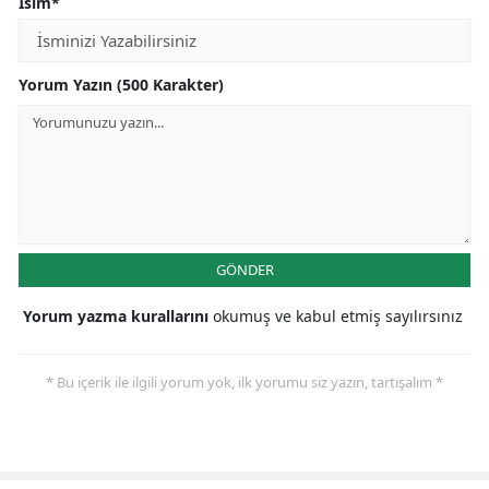
İsim*
Malatya
Manisa
Yorum Yazın (500 Karakter)
Kahramanmaraş
Mardin
Muğla
Muş
GÖNDER
Nevşehir
Yorum yazma kurallarını
okumuş ve kabul etmiş sayılırsınız
Niğde
* Bu içerik ile ilgili yorum yok, ilk yorumu siz yazın, tartışalım *
Ordu
Rize
Sakarya