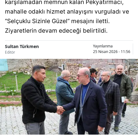
karşılamadan memnun kalan Pekyatırmacı,
Bilecik
mahalle odaklı hizmet anlayışını vurguladı ve
Bingöl
“Selçuklu Sizinle Güzel” mesajını iletti.
Ziyaretlerin devam edeceği belirtildi.
Bitlis
Bolu
Sultan Türkmen
Yayınlanma
25 Nisan 2026 - 11:56
Editör
Burdur
Bursa
Çanakkale
Çankırı
Çorum
Denizli
Diyarbakır