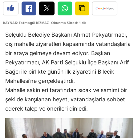
Edirne
Elazığ
KAYNAK: Fatmagül KIZMAZ
Okunma Süresi: 1 dk
Erzincan
Selçuklu Belediye Başkanı Ahmet Pekyatırmacı,
dış mahalle ziyaretleri kapsamında vatandaşlarla
Erzurum
bir araya gelmeye devam ediyor. Başkan
Eskişehir
Pekyatırmacı, AK Parti Selçuklu İlçe Başkanı Arif
Gaziantep
Bağcı ile birlikte günün ilk ziyaretini Bilecik
Mahallesi’ne gerçekleştirdi.
Giresun
Mahalle sakinleri tarafından sıcak ve samimi bir
Gümüşhane
şekilde karşılanan heyet, vatandaşlarla sohbet
ederek talep ve önerileri dinledi.
Hakkari
Hatay
Isparta