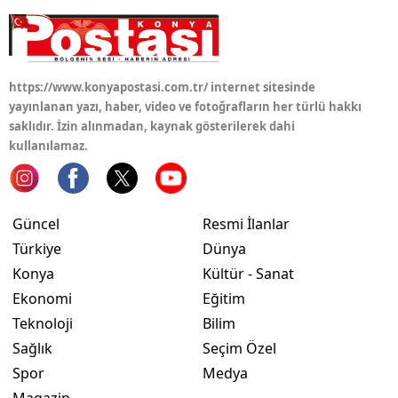
Samsun
Siirt
https://www.konyapostasi.com.tr/ internet sitesinde
Sinop
yayınlanan yazı, haber, video ve fotoğrafların her türlü hakkı
saklıdır. İzin alınmadan, kaynak gösterilerek dahi
Sivas
kullanılamaz.
Tekirdağ
Tokat
Güncel
Resmi İlanlar
Türkiye
Dünya
Trabzon
Konya
Kültür - Sanat
Tunceli
Ekonomi
Eğitim
Şanlıurfa
Teknoloji
Bilim
Sağlık
Seçim Özel
Uşak
Spor
Medya
Van