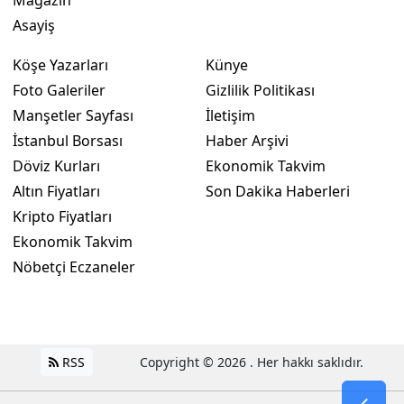
Magazin
Asayiş
Yozgat
Köşe Yazarları
Künye
Zonguldak
Foto Galeriler
Gizlilik Politikası
Aksaray
Manşetler Sayfası
İletişim
İstanbul Borsası
Haber Arşivi
Bayburt
Döviz Kurları
Ekonomik Takvim
Karaman
Altın Fiyatları
Son Dakika Haberleri
Kripto Fiyatları
Kırıkkale
Ekonomik Takvim
Batman
Nöbetçi Eczaneler
Şırnak
Bartın
RSS
Copyright © 2026 . Her hakkı saklıdır.
Ardahan
Iğdır