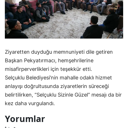
Mersin
İstanbul
İzmir
Kars
Ziyaretten duyduğu memnuniyeti dile getiren
Kastamonu
Başkan Pekyatırmacı, hemşehrilerine
Kayseri
misafirperverlikleri için teşekkür etti.
Selçuklu Belediyesi’nin mahalle odaklı hizmet
Kırklareli
anlayışı doğrultusunda ziyaretlerin süreceği
Kırşehir
belirtilirken, “Selçuklu Sizinle Güzel” mesajı da bir
Kocaeli
kez daha vurgulandı.
Konya
Yorumlar
Kütahya