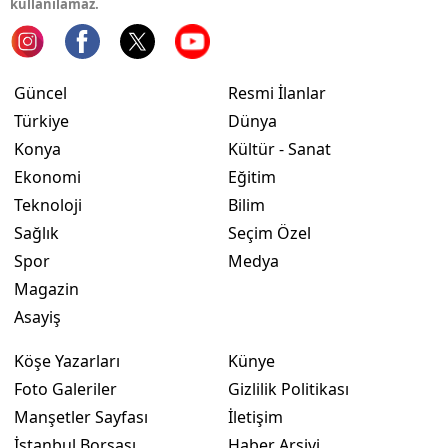
kullanılamaz.
Güncel
Resmi İlanlar
Türkiye
Dünya
Konya
Kültür - Sanat
Ekonomi
Eğitim
Teknoloji
Bilim
Sağlık
Seçim Özel
Spor
Medya
Magazin
Asayiş
Köşe Yazarları
Künye
Foto Galeriler
Gizlilik Politikası
Manşetler Sayfası
İletişim
İstanbul Borsası
Haber Arşivi