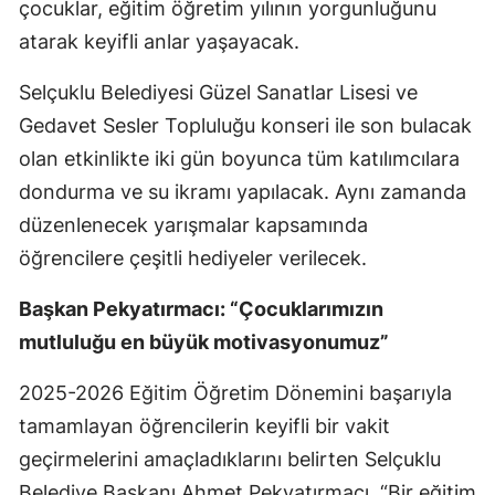
çocuklar, eğitim öğretim yılının yorgunluğunu
Mersin
atarak keyifli anlar yaşayacak.
İstanbul
Selçuklu Belediyesi Güzel Sanatlar Lisesi ve
İzmir
Gedavet Sesler Topluluğu konseri ile son bulacak
olan etkinlikte iki gün boyunca tüm katılımcılara
Kars
dondurma ve su ikramı yapılacak. Aynı zamanda
Kastamonu
düzenlenecek yarışmalar kapsamında
öğrencilere çeşitli hediyeler verilecek.
Kayseri
Kırklareli
Başkan Pekyatırmacı: “Çocuklarımızın
mutluluğu en büyük motivasyonumuz”
Kırşehir
2025-2026 Eğitim Öğretim Dönemini başarıyla
Kocaeli
tamamlayan öğrencilerin keyifli bir vakit
Konya
geçirmelerini amaçladıklarını belirten Selçuklu
Kütahya
Belediye Başkanı Ahmet Pekyatırmacı, “Bir eğitim