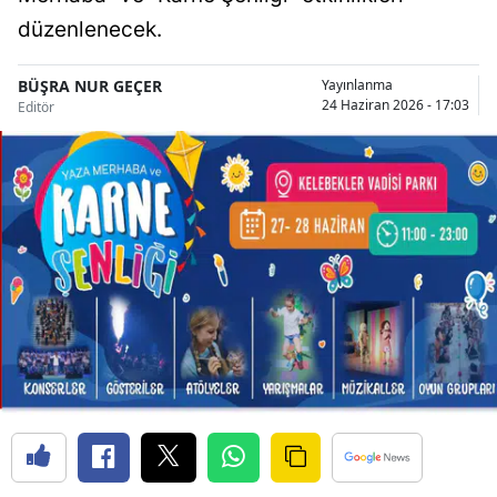
Bilecik
düzenlenecek.
Bingöl
BÜŞRA NUR GEÇER
Yayınlanma
24 Haziran 2026 - 17:03
Editör
Bitlis
Bolu
Burdur
Bursa
Çanakkale
Çankırı
Çorum
Denizli
Diyarbakır