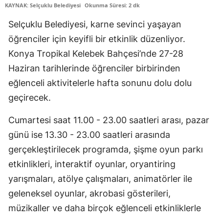
KAYNAK: Selçuklu Belediyesi
Okunma Süresi: 2 dk
Edirne
Selçuklu Belediyesi, karne sevinci yaşayan
Elazığ
öğrenciler için keyifli bir etkinlik düzenliyor.
Erzincan
Konya Tropikal Kelebek Bahçesi’nde 27-28
Haziran tarihlerinde öğrenciler birbirinden
Erzurum
eğlenceli aktivitelerle hafta sonunu dolu dolu
Eskişehir
geçirecek.
Gaziantep
Cumartesi saat 11.00 - 23.00 saatleri arası, pazar
Giresun
günü ise 13.30 - 23.00 saatleri arasında
gerçekleştirilecek programda, şişme oyun parkı
Gümüşhane
etkinlikleri, interaktif oyunlar, oryantiring
Hakkari
yarışmaları, atölye çalışmaları, animatörler ile
Hatay
geleneksel oyunlar, akrobasi gösterileri,
müzikaller ve daha birçok eğlenceli etkinliklerle
Isparta