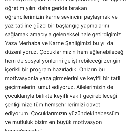
öğretim yılını daha geride bırakan
Malatya
öğrencilerimizin karne sevincini paylaşmak ve
Manisa
yaz tatiline güzel bir başlangıç yapmalarını
Kahramanmaraş
sağlamak amacıyla geleneksel hale getirdiğimiz
Yaza Merhaba ve Karne Şenliğimizi bu yıl da
Mardin
düzenliyoruz. Çocuklarımızın hem eğlenebileceği
Muğla
hem de sosyal yönlerini geliştirebileceği zengin
Muş
içerikli bir program hazırladık. Onların bu
motivasyonla yaza girmelerini ve keyifli bir tatil
Nevşehir
geçirmelerini umut ediyoruz. Ailelerimizin de
Niğde
çocuklarıyla birlikte keyifli vakit geçirebileceği
şenliğimize tüm hemşehrilerimizi davet
Ordu
ediyorum. Çocuklarımızın yüzündeki tebessüm
Rize
ve mutluluk bizim en büyük motivasyon
Sakarya
kaynağımızdır.”