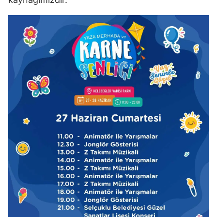
Samsun
Siirt
Sinop
Sivas
Tekirdağ
Tokat
Trabzon
Tunceli
Şanlıurfa
Uşak
Van