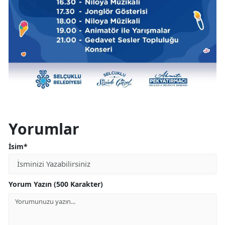
Yalova
Karabük
Kilis
Osmaniye
Düzce
Yorumlar
İsim*
Yorum Yazın (500 Karakter)