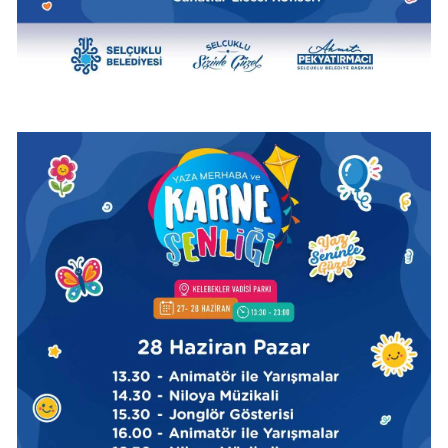
Yozgat
Zonguldak
Aksaray
Bayburt
Karaman
Kırıkkale
Batman
Şırnak
Bartın
Ardahan
Iğdır