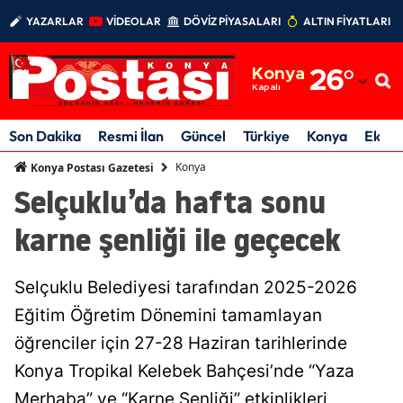
YAZARLAR
VİDEOLAR
DÖVİZ PİYASALARI
ALTIN FİYATLARI
Adana
Konya
26
°
Adıyaman
Kapalı
Afyonkarahisar
Son Dakika
Resmi İlan
Güncel
Türkiye
Konya
Ekon
Ağrı
Konya
Konya Postası Gazetesi
Selçuklu’da hafta sonu
Amasya
karne şenliği ile geçecek
Ankara
Antalya
Selçuklu Belediyesi tarafından 2025-2026
Artvin
Eğitim Öğretim Dönemini tamamlayan
öğrenciler için 27-28 Haziran tarihlerinde
Aydın
Konya Tropikal Kelebek Bahçesi’nde “Yaza
Balıkesir
Merhaba” ve “Karne Şenliği” etkinlikleri