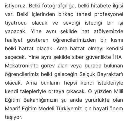
istiyoruz. Belki fotoğrafçılığa, belki hitabete ilgisi
Samsun
var. Belki içlerinden birkaç tanesi profesyonel
Siirt
tiyatrocu olacak ve sevdiği istediği bir işi
yapacak. Yine aynı şekilde hat atölyemizde
Sinop
faaliyet gösteren öğrencilerimizden bir kısmı
Sivas
belki hattat olacak. Ama hattat olmayı kendisi
Tekirdağ
seçecek. Yine aynı şekilde siber güvenlikte İHA
Mekatronik'te görev alan veya burada bulunan
Tokat
öğrencilerimiz belki geleceğin Selçuk Bayraktar'ı
Trabzon
olacak. Ama bunların hepsi kendi istekleriyle
kendi talepleriyle ortaya çıkacak. O yüzden Milli
Tunceli
Eğitim Bakanlığımızın şu anda yürürlükte olan
Şanlıurfa
Maarif Eğitim Modeli Türkiyemiz için hayati önem
Uşak
taşıyor.
Van