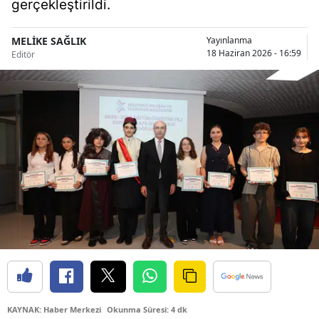
gerçekleştirildi.
Bilecik
MELİKE SAĞLIK
Yayınlanma
Bingöl
18 Haziran 2026 - 16:59
Editör
Bitlis
Bolu
Burdur
Bursa
Çanakkale
Çankırı
Çorum
Denizli
Diyarbakır
KAYNAK: Haber Merkezi
Okunma Süresi: 4 dk