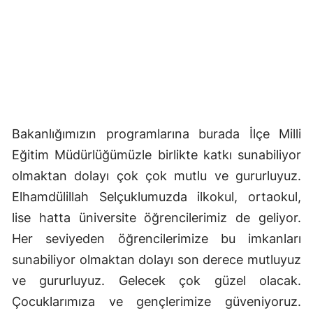
Yozgat
Zonguldak
Aksaray
Bayburt
Bakanlığımızın programlarına burada İlçe Milli
Karaman
Eğitim Müdürlüğümüzle birlikte katkı sunabiliyor
Kırıkkale
olmaktan dolayı çok çok mutlu ve gururluyuz.
Elhamdülillah Selçuklumuzda ilkokul, ortaokul,
Batman
lise hatta üniversite öğrencilerimiz de geliyor.
Şırnak
Her seviyeden öğrencilerimize bu imkanları
Bartın
sunabiliyor olmaktan dolayı son derece mutluyuz
ve gururluyuz. Gelecek çok güzel olacak.
Ardahan
Çocuklarımıza ve gençlerimize güveniyoruz.
Iğdır