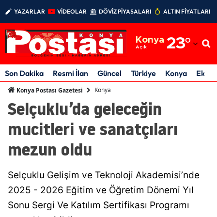
YAZARLAR
VİDEOLAR
DÖVİZ PİYASALARI
ALTIN FİYATLARI
Adana
Konya
23
°
Adıyaman
Açık
Afyonkarahisar
Son Dakika
Resmi İlan
Güncel
Türkiye
Konya
Ekon
Ağrı
Konya
Konya Postası Gazetesi
Selçuklu’da geleceğin
Amasya
mucitleri ve sanatçıları
Ankara
mezun oldu
Antalya
Artvin
Selçuklu Gelişim ve Teknoloji Akademisi’nde
Aydın
2025 - 2026 Eğitim ve Öğretim Dönemi Yıl
Sonu Sergi Ve Katılım Sertifikası Programı
Balıkesir