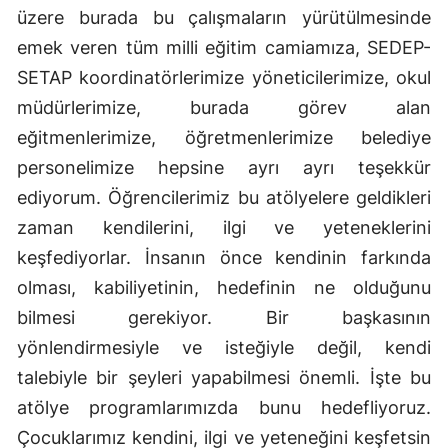
üzere burada bu çalışmaların yürütülmesinde
Malatya
emek veren tüm milli eğitim camiamıza, SEDEP-
Manisa
SETAP koordinatörlerimize yöneticilerimize, okul
müdürlerimize, burada görev alan
Kahramanmaraş
eğitmenlerimize, öğretmenlerimize belediye
Mardin
personelimize hepsine ayrı ayrı teşekkür
Muğla
ediyorum. Öğrencilerimiz bu atölyelere geldikleri
zaman kendilerini, ilgi ve yeteneklerini
Muş
keşfediyorlar. İnsanın önce kendinin farkında
Nevşehir
olması, kabiliyetinin, hedefinin ne olduğunu
bilmesi gerekiyor. Bir başkasının
Niğde
yönlendirmesiyle ve isteğiyle değil, kendi
Ordu
talebiyle bir şeyleri yapabilmesi önemli. İşte bu
Rize
atölye programlarımızda bunu hedefliyoruz.
Çocuklarımız kendini, ilgi ve yeteneğini keşfetsin
Sakarya