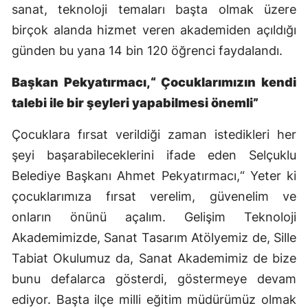
sanat, teknoloji temaları başta olmak üzere
Mersin
birçok alanda hizmet veren akademiden açıldığı
İstanbul
günden bu yana 14 bin 120 öğrenci faydalandı.
İzmir
Başkan Pekyatırmacı,“ Çocuklarımızın kendi
talebi ile bir şeyleri yapabilmesi önemli”
Kars
Kastamonu
Çocuklara fırsat verildiği zaman istedikleri her
şeyi başarabileceklerini ifade eden Selçuklu
Kayseri
Belediye Başkanı Ahmet Pekyatırmacı,“ Yeter ki
Kırklareli
çocuklarımıza fırsat verelim, güvenelim ve
onların önünü açalım. Gelişim Teknoloji
Kırşehir
Akademimizde, Sanat Tasarım Atölyemiz de, Sille
Kocaeli
Tabiat Okulumuz da, Sanat Akademimiz de bize
Konya
bunu defalarca gösterdi, göstermeye devam
ediyor. Başta ilçe milli eğitim müdürümüz olmak
Kütahya