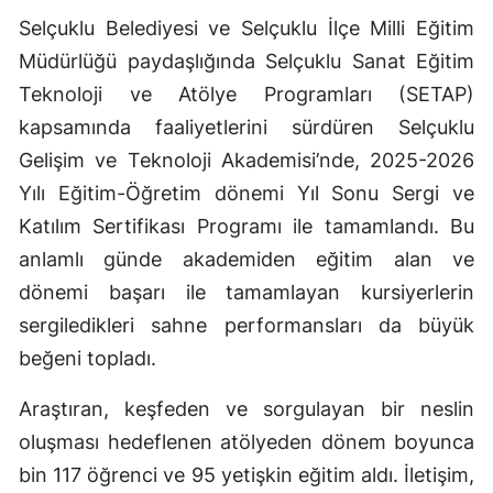
Selçuklu Belediyesi ve Selçuklu İlçe Milli Eğitim
Edirne
Müdürlüğü paydaşlığında Selçuklu Sanat Eğitim
Elazığ
Teknoloji ve Atölye Programları (SETAP)
Erzincan
kapsamında faaliyetlerini sürdüren Selçuklu
Gelişim ve Teknoloji Akademisi’nde, 2025-2026
Erzurum
Yılı Eğitim-Öğretim dönemi Yıl Sonu Sergi ve
Eskişehir
Katılım Sertifikası Programı ile tamamlandı. Bu
Gaziantep
anlamlı günde akademiden eğitim alan ve
dönemi başarı ile tamamlayan kursiyerlerin
Giresun
sergiledikleri sahne performansları da büyük
Gümüşhane
beğeni topladı.
Hakkari
Araştıran, keşfeden ve sorgulayan bir neslin
Hatay
oluşması hedeflenen atölyeden dönem boyunca
bin 117 öğrenci ve 95 yetişkin eğitim aldı. İletişim,
Isparta