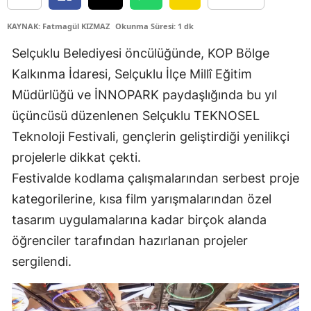
Edirne
KAYNAK: Fatmagül KIZMAZ
Okunma Süresi: 1 dk
Elazığ
Selçuklu Belediyesi öncülüğünde, KOP Bölge
Kalkınma İdaresi, Selçuklu İlçe Millî Eğitim
Erzincan
Müdürlüğü ve İNNOPARK paydaşlığında bu yıl
Erzurum
üçüncüsü düzenlenen Selçuklu TEKNOSEL
Eskişehir
Teknoloji Festivali, gençlerin geliştirdiği yenilikçi
projelerle dikkat çekti.
Gaziantep
Festivalde kodlama çalışmalarından serbest proje
Giresun
kategorilerine, kısa film yarışmalarından özel
Gümüşhane
tasarım uygulamalarına kadar birçok alanda
öğrenciler tarafından hazırlanan projeler
Hakkari
sergilendi.
Hatay
Isparta