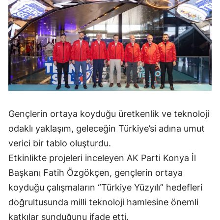
Mersin
İstanbul
İzmir
Kars
Kastamonu
Gençlerin ortaya koyduğu üretkenlik ve teknoloji
Kayseri
odaklı yaklaşım, geleceğin Türkiye’si adına umut
Kırklareli
verici bir tablo oluşturdu.
Kırşehir
Etkinlikte projeleri inceleyen AK Parti Konya İl
Başkanı Fatih Özgökçen, gençlerin ortaya
Kocaeli
koyduğu çalışmaların “Türkiye Yüzyılı” hedefleri
Konya
doğrultusunda milli teknoloji hamlesine önemli
Kütahya
katkılar sunduğunu ifade etti.