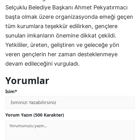
Selçuklu Belediye Başkanı Ahmet Pekyatırmacı
Malatya
başta olmak üzere organizasyonda emeği geçen
Manisa
tüm kurumlara teşekkür edilirken, gençlere
Kahramanmaraş
sunulan imkanların önemine dikkat çekildi.
Yetkililer, üreten, geliştiren ve geleceğe yön
Mardin
veren gençlerin her zaman desteklenmeye
Muğla
devam edileceğini vurguladı.
Muş
Yorumlar
Nevşehir
İsim*
Niğde
Ordu
Yorum Yazın (500 Karakter)
Rize
Sakarya