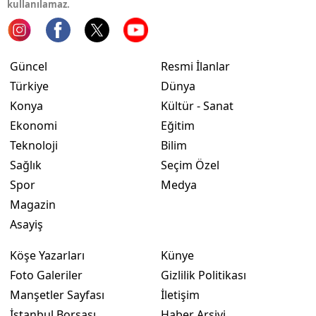
kullanılamaz.
Yozgat
Zonguldak
Güncel
Resmi İlanlar
Aksaray
Türkiye
Dünya
Konya
Kültür - Sanat
Bayburt
Ekonomi
Eğitim
Karaman
Teknoloji
Bilim
Sağlık
Seçim Özel
Kırıkkale
Spor
Medya
Batman
Magazin
Asayiş
Şırnak
Köşe Yazarları
Künye
Bartın
Foto Galeriler
Gizlilik Politikası
Ardahan
Manşetler Sayfası
İletişim
İstanbul Borsası
Haber Arşivi
Iğdır