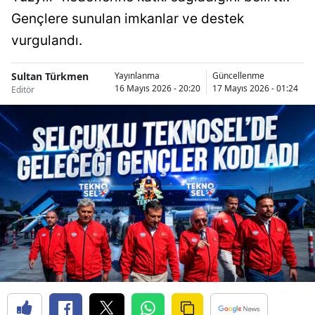
Bilecik
Gençlere sunulan imkanlar ve destek
vurgulandı.
Bingöl
Bitlis
Sultan Türkmen
Yayınlanma
Güncellenme
16 Mayıs 2026 - 20:20
17 Mayıs 2026 - 01:24
Editör
Bolu
Burdur
Bursa
Çanakkale
Çankırı
Çorum
Denizli
Diyarbakır