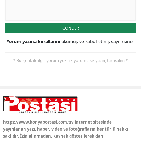
Samsun
Siirt
GÖNDER
Sinop
Yorum yazma kurallarını
okumuş ve kabul etmiş sayılırsınız
Sivas
* Bu içerik ile ilgili yorum yok, ilk yorumu siz yazın, tartışalım *
Tekirdağ
Tokat
Trabzon
Tunceli
Şanlıurfa
https://www.konyapostasi.com.tr/ internet sitesinde
Uşak
yayınlanan yazı, haber, video ve fotoğrafların her türlü hakkı
saklıdır. İzin alınmadan, kaynak gösterilerek dahi
Van