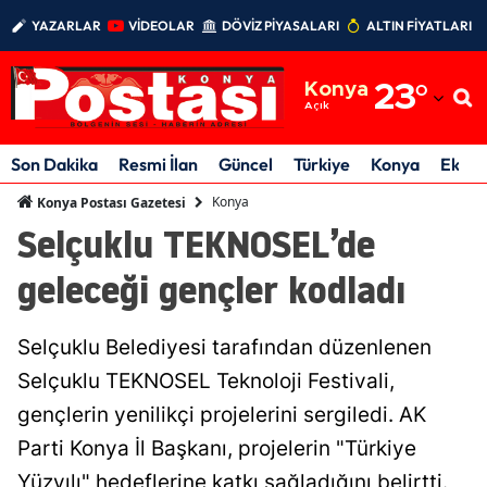
YAZARLAR
VİDEOLAR
DÖVİZ PİYASALARI
ALTIN FİYATLARI
Adana
Konya
23
°
Adıyaman
Açık
Afyonkarahisar
Son Dakika
Resmi İlan
Güncel
Türkiye
Konya
Ekon
Ağrı
Konya
Konya Postası Gazetesi
Selçuklu TEKNOSEL’de
Amasya
geleceği gençler kodladı
Ankara
Antalya
Selçuklu Belediyesi tarafından düzenlenen
Artvin
Selçuklu TEKNOSEL Teknoloji Festivali,
gençlerin yenilikçi projelerini sergiledi. AK
Aydın
Parti Konya İl Başkanı, projelerin "Türkiye
Balıkesir
Yüzyılı" hedeflerine katkı sağladığını belirtti.