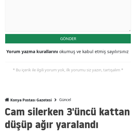
Mersin
İstanbul
İzmir
GÖNDER
Kars
Yorum yazma kurallarını
okumuş ve kabul etmiş sayılırsınız
Kastamonu
* Bu içerik ile ilgili yorum yok, ilk yorumu siz yazın, tartışalım *
Kayseri
Kırklareli
Kırşehir
Güncel
Konya Postası Gazetesi
Cam silerken 3'üncü kattan
Kocaeli
düşüp ağır yaralandı
Konya
Kütahya