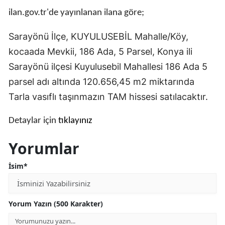
Edirne
ilan.gov.tr'de yayınlanan ilana göre;
Elazığ
Sarayönü İlçe, KUYULUSEBİL Mahalle/Köy,
kocaada Mevkii, 186 Ada, 5 Parsel, Konya ili
Erzincan
Sarayönü ilçesi Kuyulusebil Mahallesi 186 Ada 5
Erzurum
parsel adı altında 120.656,45 m2 miktarında
Eskişehir
Tarla vasıflı taşınmazın TAM hissesi satılacaktır.
Gaziantep
Detaylar için
tıklayınız
Giresun
Yorumlar
Gümüşhane
İsim*
Hakkari
Hatay
Yorum Yazın (500 Karakter)
Isparta