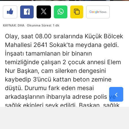
Samsun
Siirt
KAYNAK: DHA
Okunma Süresi: 1 dk
Sinop
Olay, saat 08.00 sıralarında Küçük Bölcek
Mahallesi 2641 Sokak'ta meydana geldi.
Sivas
İnşaatı tamamlanan bir binanın
Tekirdağ
temizliğinde çalışan 2 çocuk annesi Elem
Tokat
Nur Başkan, cam silerken dengesini
kaybedip 3’üncü kattan beton zemine
Trabzon
düştü. Durumu fark eden mesai
Tunceli
arkadaşlarının ihbarıyla adrese polis ve
sağlık ekipleri sevk edildi. Başkan, sağlık
Şanlıurfa
ekibinin müdahalesinin
Uşak
ardından Aksaray Eğitim ve Araştırma
Van