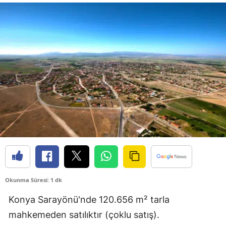
Bilecik
Bingöl
Bitlis
Bolu
Burdur
Bursa
Çanakkale
Çankırı
Çorum
Okunma Süresi: 1 dk
Denizli
Konya Sarayönü'nde 120.656 m² tarla
mahkemeden satılıktır (çoklu satış).
Diyarbakır