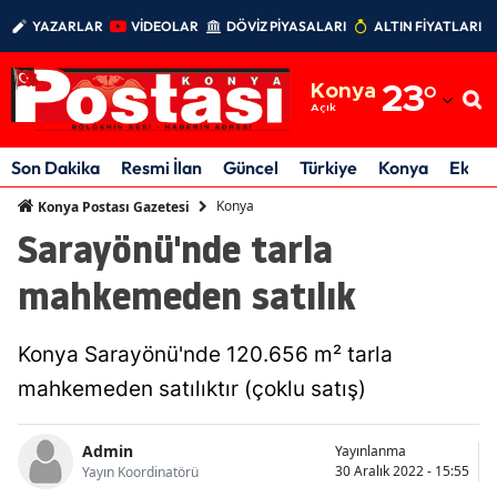
YAZARLAR
VİDEOLAR
DÖVİZ PİYASALARI
ALTIN FİYATLARI
Adana
Konya
23
°
Adıyaman
Açık
Afyonkarahisar
Son Dakika
Resmi İlan
Güncel
Türkiye
Konya
Ekon
Ağrı
Konya
Konya Postası Gazetesi
Sarayönü'nde tarla
Amasya
mahkemeden satılık
Ankara
Antalya
Konya Sarayönü'nde 120.656 m² tarla
Artvin
mahkemeden satılıktır (çoklu satış)
Aydın
Admin
Yayınlanma
30 Aralık 2022 - 15:55
Yayın Koordinatörü
Balıkesir