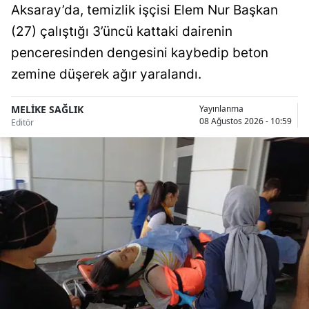
Aksaray’da, temizlik işçisi Elem Nur Başkan
Malatya
(27) çalıştığı 3’üncü kattaki dairenin
Manisa
penceresinden dengesini kaybedip beton
zemine düşerek ağır yaralandı.
Kahramanmaraş
Mardin
MELİKE SAĞLIK
Yayınlanma
08 Ağustos 2026 - 10:59
Editör
Muğla
Muş
Nevşehir
Niğde
Ordu
Rize
Sakarya