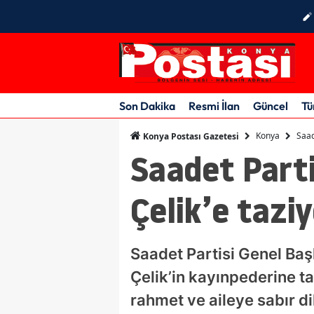
Son Dakika
Resmi İlan
Güncel
Tü
Konya
Saad
Konya Postası Gazetesi
Saadet Parti
Çelik’e taziy
Saadet Partisi Genel Başk
Çelik’in kayınpederine t
rahmet ve aileye sabır dile