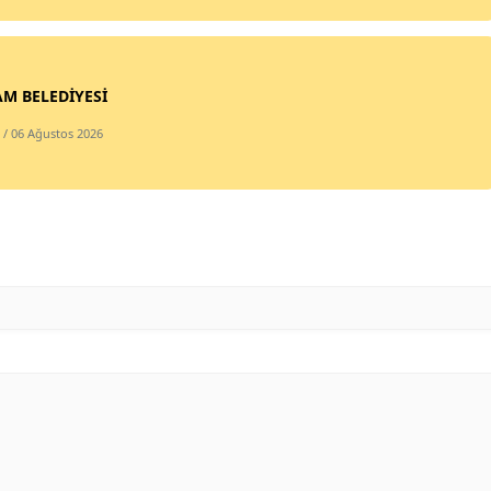
Mersin
İstanbul
M BELEDİYESİ
İzmir
/ 06 Ağustos 2026
Kars
Kastamonu
Kayseri
Kırklareli
Kırşehir
Kocaeli
Konya
Kütahya