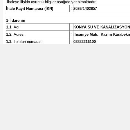
İhaleye ilişkin ayrıntılı bilgiler aşağıda yer almaktadır:
:
İhale Kayıt Numarası (İKN)
2026/1402857
1- İdarenin
:
1.1.
Adı
KONYA SU VE KANALİZASYON
:
1.2.
Adresi
İhsaniye Mah., Kazım Karabek
:
1.3.
Telefon numarası
03322216100
1.4.
İhale dokümanının görülebileceği
:
https://ekap.kik.gov.tr/EKAP/
ve indirilebileceği internet sayfası
2- İhalenin
:
2.1.
Tarih ve Saati
27.08.2026 - 11:00
2.2.
Yapılacağı (e-tekliflerin
:
HOROZLUHAN MAH. ALBAYRAK 
açılacağı) adres
3- İhale konusu mal alımının
:
3.1.
Adı
DALGIÇ POMPA VE DALGIÇ M
MUHTELİF ÖZELLİKLERDE 24
:
3.2.
Niteliği, türü ve miktarı
Ayrıntılı bilgiye EKAP’ta yer a
:
3.3.
Yapılacağı/teslim edileceği yer
KOSKİ GENEL MÜDÜRLÜĞÜ ME
:
3.4.
Süresi/teslim tarihi
SÖZLEŞMENİN İMZALANMASINI