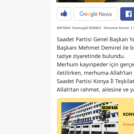
KAYNAK: Fatmagül KIZMAZ
Okunma Süresi: 1 
Saadet Partisi Genel Başkan Y
Başkanı Mehmet Demirel ile ber
taziye ziyaretinde bulundu.
Merhum kayınpeder için gerçekle
iletilirken, merhuma Allah’ta
Saadet Partisi Konya İl Teşkil
Allah’tan rahmet, ailesine ve ya
KONY
#Genel