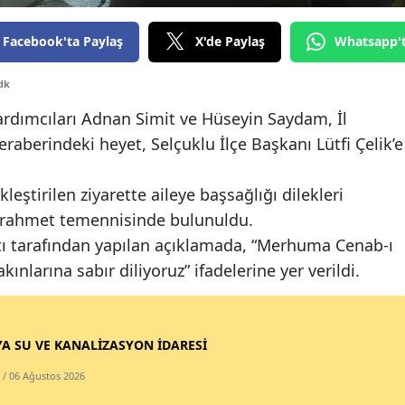
Edirne
Facebook'ta Paylaş
X'de Paylaş
Whatsapp'
Elazığ
dk
Erzincan
ardımcıları Adnan Simit ve Hüseyin Saydam, İl
Erzurum
aberindeki heyet, Selçuklu İlçe Başkanı Lütfi Çelik’e
Eskişehir
ştirilen ziyarette aileye başsağlığı dilekleri
Gaziantep
n rahmet temennisinde bulunuldu.
atı tarafından yapılan açıklamada, “Merhuma Cenab-ı
Giresun
kınlarına sabır diliyoruz” ifadelerine yer verildi.
Gümüşhane
Hakkari
A SU VE KANALİZASYON İDARESİ
Hatay
/ 06 Ağustos 2026
Isparta