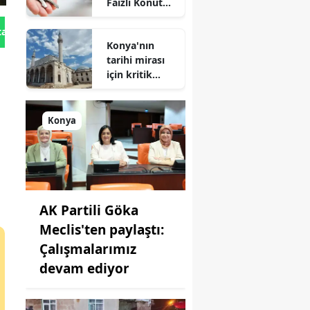
Faizli Konut
Kredisi
Geliyor!
tan Gönder
Konya'nın
tarihi mirası
için kritik
süreç: Son
durum
açıklandı
Konya
AK Partili Göka
Meclis'ten paylaştı:
Çalışmalarımız
devam ediyor