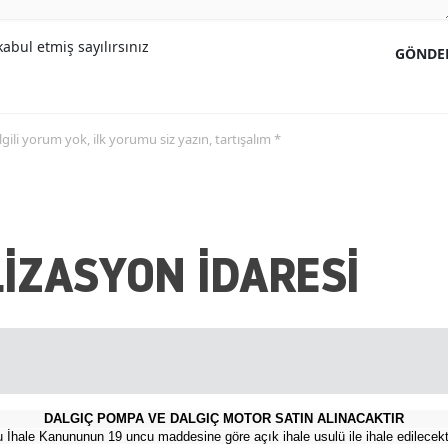
Malatya
abul etmiş sayılırsınız
GÖNDE
Manisa
Kahramanmaraş
 ilgili yorum yok, ilk yorumu siz yazın, tartışalım *
Mardin
Muğla
Muş
İZASYON İDARESİ
Nevşehir
Niğde
Ordu
Rize
DALGIÇ POMPA VE DALGIÇ MOTOR SATIN ALINACAKTIR
İhale Kanununun 19 uncu maddesine göre açık ihale usulü ile ihale edilecekti
Sakarya