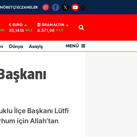
NÖBETÇİ ECZANELER
12
EURO
GRAM ALTIN
55,1418
6.571,96
.04
%0.2
% 1,17
in
Dünya
Asayiş
MENÜ
 Başkanı
klu İlçe Başkanı Lütfi
hum için Allah’tan