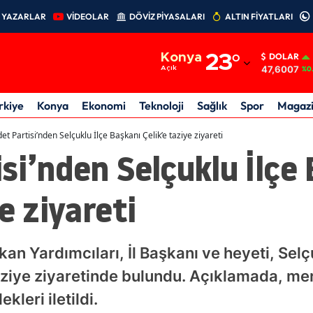
YAZARLAR
VİDEOLAR
DÖVİZ PİYASALARI
ALTIN FİYATLARI
Adana
Konya
23
°
DOLAR
Adıyaman
47,6007
Açık
%0
Afyonkarahisar
rkiye
Konya
Ekonomi
Teknoloji
Sağlık
Spor
Magaz
Ağrı
et Partisi’nden Selçuklu İlçe Başkanı Çelik’e taziye ziyareti
si’nden Selçuklu İlçe
Amasya
Ankara
e ziyareti
Antalya
Artvin
an Yardımcıları, İl Başkanı ve heyeti, Selçu
Aydın
aziye ziyaretinde bulundu. Açıklamada, mer
kleri iletildi.
Balıkesir