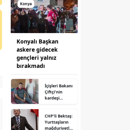
Konya
Konyalı Başkan
askere gidecek
gençleri yalnız
bırakmadı
İçişleri Bakanı
Çiftçi'nin
kardeşi
hastaneye
kaldırıldı!
CHP'li Bektaş:
Yurttaşların
mağduriyetler