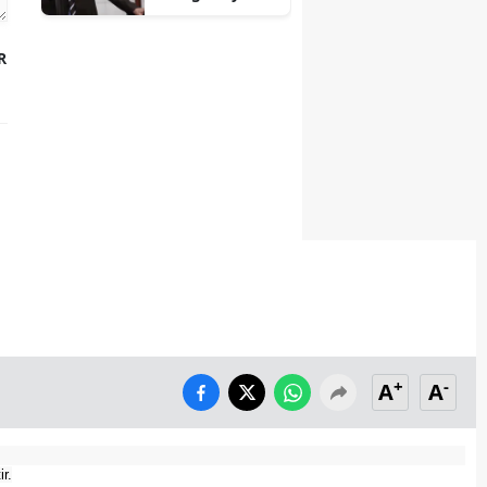
ini Meclis'te
haykırıyoruz
R
+
-
A
A
r.