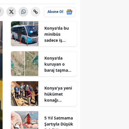
Abone Ol
Konya'da bu
minibüs
sadece iş
arayanlar için
çalışıyor!
Konya'da
kuruyan o
baraj taşma
noktasına
geldi
Konya'ya yeni
hükümet
konağı
geliyor: Temel
atıldı
5 Yıl Satmama
Şartıyla Düşük