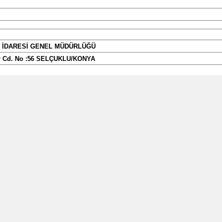
Samsun
Siirt
 İDARESİ GENEL MÜDÜRLÜĞÜ
Sinop
ir Cd. No :56 SELÇUKLU/KONYA
Sivas
Tekirdağ
Tokat
CAD. NO:38/219 2.KAT İHALE BÜROSU SELÇUKLU/KONYA
Trabzon
Tunceli
OTOR ALIMI
Şanlıurfa
6 ADET DALGIÇ POMPA MUHTELİF ÖZELLİKLERDE 347 ADET DALGIÇ 
lan ihale dokümanı içinde bulunan idari şartnameden ulaşılabilir.
Uşak
RAM ARİF BİLGE TESİSLERİ AMBARI
 MÜTEAKİP 60 TAKVİM GÜNÜ İÇERİSİNDE TEK PARTİ HALİNDE TESLİ
Van