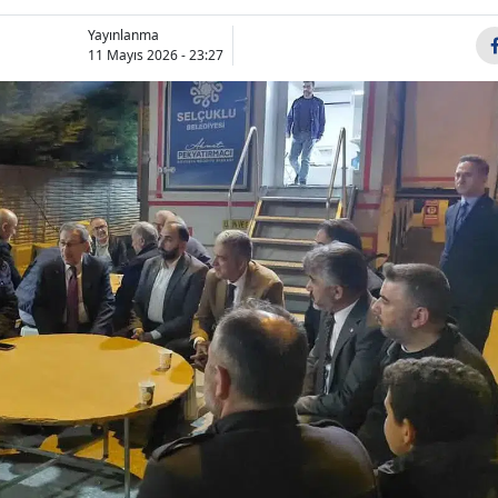
Bilecik
Yayınlanma
11 Mayıs 2026 - 23:27
Bingöl
Bitlis
Bolu
Burdur
Bursa
Çanakkale
Çankırı
Çorum
Denizli
Diyarbakır