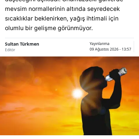
mevsim normallerinin altında seyredecek
Samsun
sıcaklıklar beklenirken, yağış ihtimali için
Siirt
olumlu bir gelişme görünmüyor.
Sinop
Sultan Türkmen
Yayınlanma
Sivas
09 Ağustos 2026 - 13:57
Editör
Tekirdağ
Tokat
Trabzon
Tunceli
Şanlıurfa
Uşak
Van