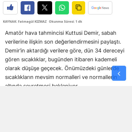
Yozgat
KAYNAK: Fatmagül KIZMAZ
Okunma Süresi: 1 dk
Zonguldak
Amatör hava tahmincisi Kuttusi Demir, sabah
Aksaray
verilerine ilişkin son değerlendirmesini paylaştı.
Bayburt
Demir’in aktardığı verilere göre, dün 34 dereceyi
Karaman
gören sıcaklıklar, bugünden itibaren kademeli
olarak düşüşe geçecek. Önümüzdeki günlerde
Kırıkkale
sıcaklıkların mevsim normalleri ve normallerin
Batman
altında seyretmesi bekleniyor.
Şırnak
Bartın
Ardahan
Iğdır