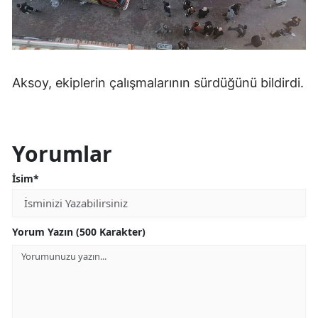
Mersin
İstanbul
İzmir
Aksoy, ekiplerin çalışmalarının sürdüğünü bildirdi.
Kars
Kastamonu
Yorumlar
Kayseri
İsim*
Kırklareli
Kırşehir
Yorum Yazın (500 Karakter)
Kocaeli
Konya
Kütahya