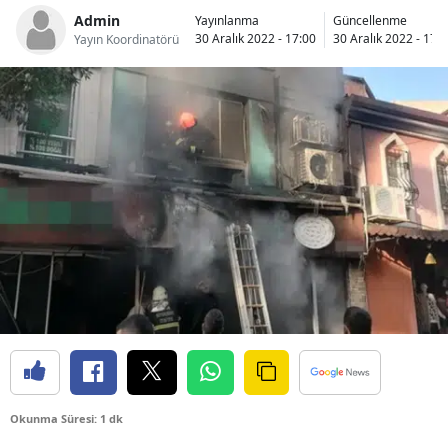
Admin
Yayınlanma
Güncellenme
Bilecik
30 Aralık 2022 - 17:00
30 Aralık 2022 - 17:
Yayın Koordinatörü
Bingöl
Bitlis
Bolu
Burdur
Bursa
Çanakkale
Çankırı
Çorum
Denizli
Okunma Süresi: 1 dk
Diyarbakır