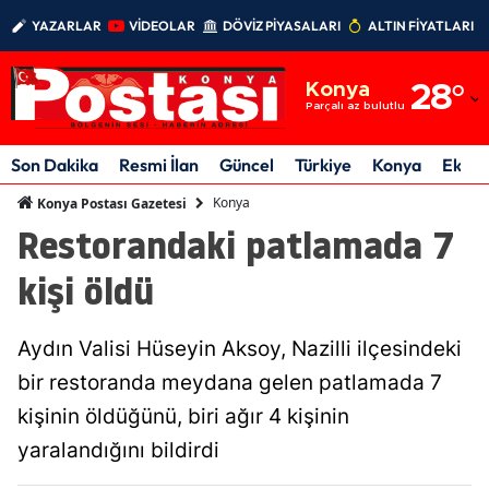
YAZARLAR
VİDEOLAR
DÖVİZ PİYASALARI
ALTIN FİYATLARI
Adana
Konya
28
°
Adıyaman
Parçalı az bulutlu
Afyonkarahisar
Son Dakika
Resmi İlan
Güncel
Türkiye
Konya
Ekon
Ağrı
Konya
Konya Postası Gazetesi
Restorandaki patlamada 7
Amasya
kişi öldü
Ankara
Antalya
Aydın Valisi Hüseyin Aksoy, Nazilli ilçesindeki
Artvin
bir restoranda meydana gelen patlamada 7
kişinin öldüğünü, biri ağır 4 kişinin
Aydın
yaralandığını bildirdi
Balıkesir