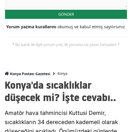
Malatya
GÖNDER
Manisa
Yorum yazma kurallarını
okumuş ve kabul etmiş sayılırsınız
Kahramanmaraş
* Bu içerik ile ilgili yorum yok, ilk yorumu siz yazın, tartışalım *
Mardin
Muğla
Muş
Konya
Konya Postası Gazetesi
Konya'da sıcaklıklar
Nevşehir
düşecek mi? İşte cevabı..
Niğde
Ordu
Amatör hava tahmincisi Kuttusi Demir,
Rize
sıcaklıkların 34 dereceden kademeli olarak
Sakarya
düşeceğini açıkladı. Önümüzdeki günlerde