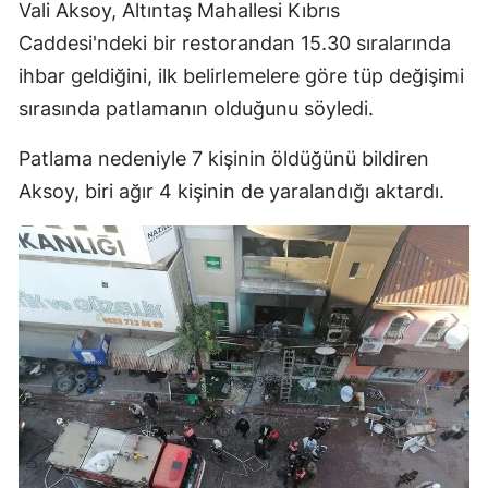
Vali Aksoy, Altıntaş Mahallesi Kıbrıs
Edirne
Caddesi'ndeki bir restorandan 15.30 sıralarında
Elazığ
ihbar geldiğini, ilk belirlemelere göre tüp değişimi
sırasında patlamanın olduğunu söyledi.
Erzincan
Patlama nedeniyle 7 kişinin öldüğünü bildiren
Erzurum
Aksoy, biri ağır 4 kişinin de yaralandığı aktardı.
Eskişehir
Gaziantep
Giresun
Gümüşhane
Hakkari
Hatay
Isparta