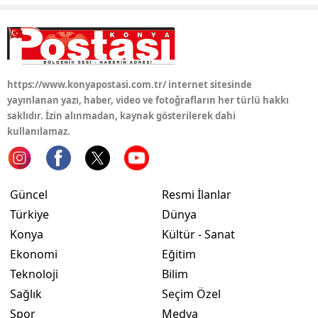
Yalova
Karabük
https://www.konyapostasi.com.tr/ internet sitesinde
Kilis
yayınlanan yazı, haber, video ve fotoğrafların her türlü hakkı
Osmaniye
saklıdır. İzin alınmadan, kaynak gösterilerek dahi
kullanılamaz.
Düzce
Güncel
Resmi İlanlar
Türkiye
Dünya
Konya
Kültür - Sanat
Ekonomi
Eğitim
Teknoloji
Bilim
Sağlık
Seçim Özel
Spor
Medya