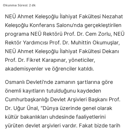
Okunma Süresi: 2 dk
Edirne
NEÜ Ahmet Keleşoğlu İlahiyat Fakültesi Nezahat
Elazığ
Keleşoğlu Konferans Salonu’nda gerçekleştirilen
Erzincan
programa NEÜ Rektörü Prof. Dr. Cem Zorlu, NEÜ
Rektör Yardımcısı Prof. Dr. Muhittin Okumuşlar,
Erzurum
NEÜ Ahmet Keleşoğlu İlahiyat Fakültesi Dekanı
Eskişehir
Prof. Dr. Fikret Karapınar, yöneticiler,
Gaziantep
akademisyenler ve öğrenciler katıldı.
Giresun
Osmanlı Devleti’nde zamanın şartlarına göre
önemli kayıtların tutulduğunu kaydeden
Gümüşhane
Cumhurbaşkanlığı Devlet Arşivleri Başkanı Prof.
Hakkari
Dr. Uğur Ünal, “Dünya üzerinde genel olarak
Hatay
kültür bakanlıkları uhdesinde faaliyetlerini
yürüten devlet arşivleri vardır. Fakat bizde tarih
Isparta