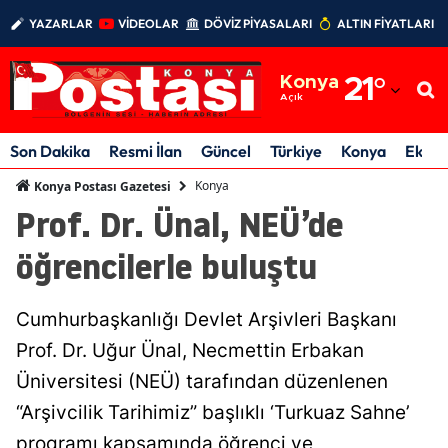
YAZARLAR
VİDEOLAR
DÖVİZ PİYASALARI
ALTIN FİYATLARI
Adana
Konya
21
°
Adıyaman
Açık
Afyonkarahisar
Son Dakika
Resmi İlan
Güncel
Türkiye
Konya
Ekon
Ağrı
Konya
Konya Postası Gazetesi
Prof. Dr. Ünal, NEÜ’de
Amasya
öğrencilerle buluştu
Ankara
Antalya
Cumhurbaşkanlığı Devlet Arşivleri Başkanı
Artvin
Prof. Dr. Uğur Ünal, Necmettin Erbakan
Üniversitesi (NEÜ) tarafından düzenlenen
Aydın
“Arşivcilik Tarihimiz” başlıklı ‘Turkuaz Sahne’
Balıkesir
programı kapsamında öğrenci ve