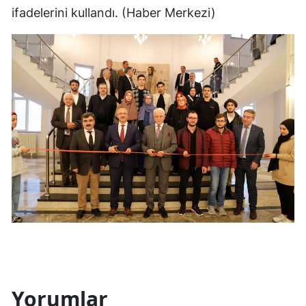
ifadelerini kullandı. (Haber Merkezi)
Samsun
Siirt
Sinop
Sivas
Tekirdağ
Tokat
Trabzon
Tunceli
Şanlıurfa
Uşak
Yorumlar
Van