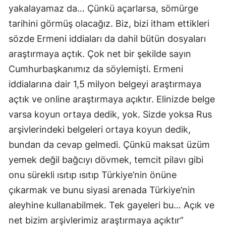
yakalayamaz da… Çünkü açarlarsa, sömürge
Malatya
tarihini görmüş olacağız. Biz, bizi itham ettikleri
Manisa
sözde Ermeni iddiaları da dahil bütün dosyaları
araştırmaya açtık. Çok net bir şekilde sayın
Kahramanmaraş
Cumhurbaşkanımız da söylemişti. Ermeni
Mardin
iddialarına dair 1,5 milyon belgeyi araştırmaya
Muğla
açtık ve online araştırmaya açıktır. Elinizde belge
varsa koyun ortaya dedik, yok. Sizde yoksa Rus
Muş
arşivlerindeki belgeleri ortaya koyun dedik,
Nevşehir
bundan da cevap gelmedi. Çünkü maksat üzüm
yemek değil bağcıyı dövmek, temcit pilavı gibi
Niğde
onu sürekli ısıtıp ısıtıp Türkiye’nin önüne
Ordu
çıkarmak ve bunu siyasi arenada Türkiye’nin
Rize
aleyhine kullanabilmek. Tek gayeleri bu… Açık ve
net bizim arşivlerimiz araştırmaya açıktır”
Sakarya