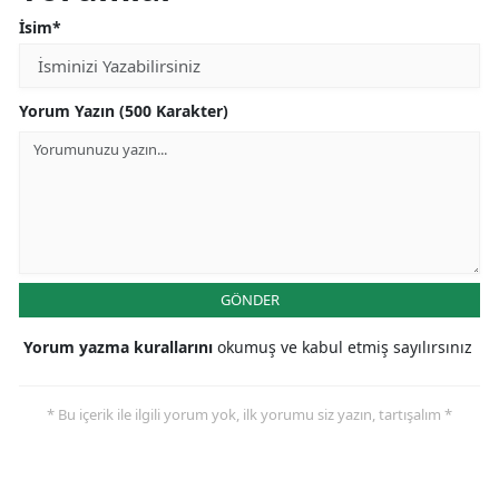
İsim*
Yozgat
Zonguldak
Yorum Yazın (500 Karakter)
Aksaray
Bayburt
Karaman
Kırıkkale
GÖNDER
Batman
Yorum yazma kurallarını
okumuş ve kabul etmiş sayılırsınız
Şırnak
Bartın
* Bu içerik ile ilgili yorum yok, ilk yorumu siz yazın, tartışalım *
Ardahan
Iğdır