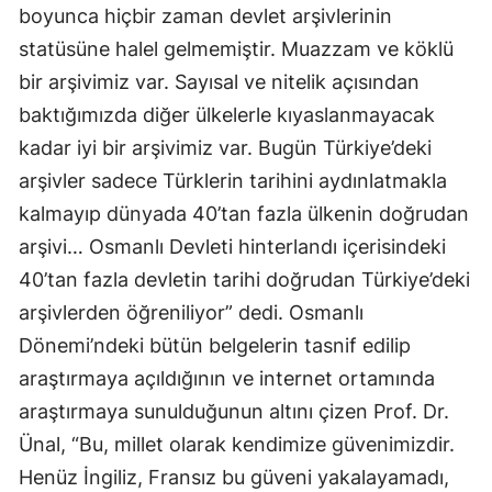
boyunca hiçbir zaman devlet arşivlerinin
Mersin
statüsüne halel gelmemiştir. Muazzam ve köklü
İstanbul
bir arşivimiz var. Sayısal ve nitelik açısından
baktığımızda diğer ülkelerle kıyaslanmayacak
İzmir
kadar iyi bir arşivimiz var. Bugün Türkiye’deki
Kars
arşivler sadece Türklerin tarihini aydınlatmakla
Kastamonu
kalmayıp dünyada 40’tan fazla ülkenin doğrudan
arşivi… Osmanlı Devleti hinterlandı içerisindeki
Kayseri
40’tan fazla devletin tarihi doğrudan Türkiye’deki
Kırklareli
arşivlerden öğreniliyor” dedi. Osmanlı
Dönemi’ndeki bütün belgelerin tasnif edilip
Kırşehir
araştırmaya açıldığının ve internet ortamında
Kocaeli
araştırmaya sunulduğunun altını çizen Prof. Dr.
Konya
Ünal, “Bu, millet olarak kendimize güvenimizdir.
Henüz İngiliz, Fransız bu güveni yakalayamadı,
Kütahya