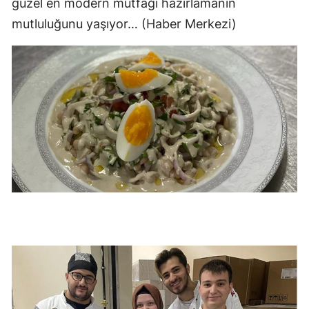
güzel en modern mutfağı hazırlamanın
Edirne
mutluluğunu yaşıyor… (Haber Merkezi)
Elazığ
Erzincan
Erzurum
Eskişehir
Gaziantep
Giresun
Gümüşhane
Hakkari
Hatay
Isparta