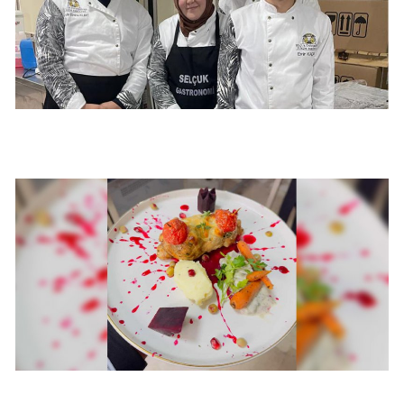
Mersin
İstanbul
İzmir
Kars
Kastamonu
Kayseri
Kırklareli
Kırşehir
Kocaeli
Konya
Kütahya