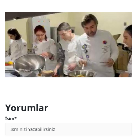
Malatya
Manisa
Kahramanmaraş
Mardin
Muğla
Muş
Nevşehir
Niğde
Yorumlar
Ordu
İsim*
Rize
Sakarya