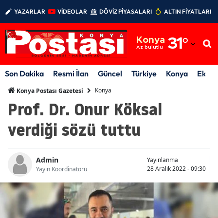
YAZARLAR
VİDEOLAR
DÖVİZ PİYASALARI
ALTIN FİYATLARI
Adana
Konya
31
°
Adıyaman
Az bulutlu
Afyonkarahisar
Son Dakika
Resmi İlan
Güncel
Türkiye
Konya
Ekon
Ağrı
Konya
Konya Postası Gazetesi
Prof. Dr. Onur Köksal
Amasya
verdiği sözü tuttu
Ankara
Antalya
Admin
Yayınlanma
Artvin
28 Aralık 2022 - 09:30
Yayın Koordinatörü
Aydın
Balıkesir