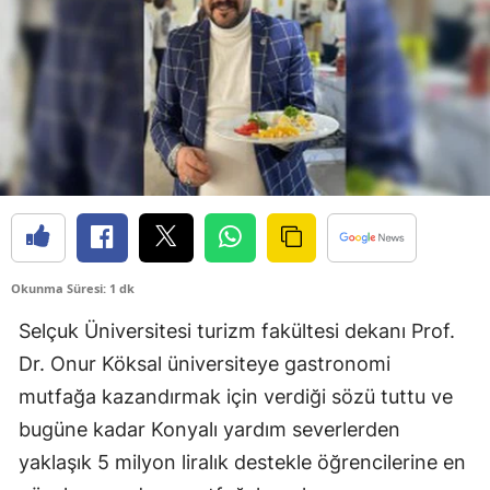
Bilecik
Bingöl
Bitlis
Bolu
Burdur
Bursa
Okunma Süresi: 1 dk
Çanakkale
Selçuk Üniversitesi turizm fakültesi dekanı Prof.
Çankırı
Dr. Onur Köksal üniversiteye gastronomi
Çorum
mutfağa kazandırmak için verdiği sözü tuttu ve
Denizli
bugüne kadar Konyalı yardım severlerden
yaklaşık 5 milyon liralık destekle öğrencilerine en
Diyarbakır