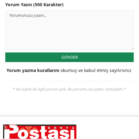
Yorum Yazın (500 Karakter)
Samsun
Siirt
Sinop
Sivas
GÖNDER
Tekirdağ
Yorum yazma kurallarını
okumuş ve kabul etmiş sayılırsınız
Tokat
Trabzon
* Bu içerik ile ilgili yorum yok, ilk yorumu siz yazın, tartışalım *
Tunceli
Şanlıurfa
Uşak
Van