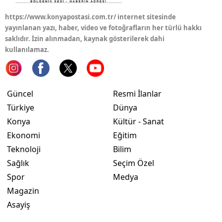
https://www.konyapostasi.com.tr/ internet sitesinde
Yozgat
yayınlanan yazı, haber, video ve fotoğrafların her türlü hakkı
Zonguldak
saklıdır. İzin alınmadan, kaynak gösterilerek dahi
kullanılamaz.
Aksaray
Bayburt
Güncel
Resmi İlanlar
Karaman
Türkiye
Dünya
Kırıkkale
Konya
Kültür - Sanat
Ekonomi
Eğitim
Batman
Teknoloji
Bilim
Şırnak
Sağlık
Seçim Özel
Spor
Medya
Bartın
Magazin
Ardahan
Asayiş
Iğdır