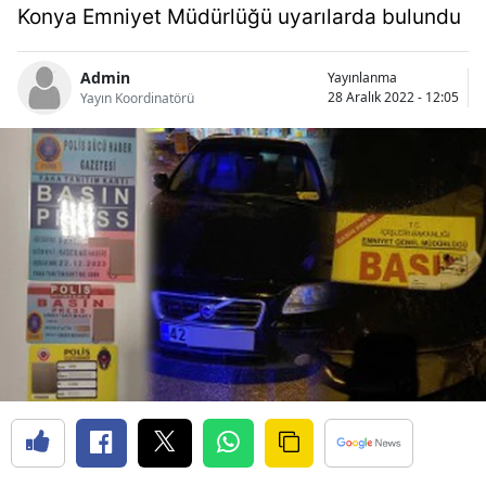
Konya Emniyet Müdürlüğü uyarılarda bulundu
Bilecik
Bingöl
Admin
Yayınlanma
28 Aralık 2022 - 12:05
Yayın Koordinatörü
Bitlis
Bolu
Burdur
Bursa
Çanakkale
Çankırı
Çorum
Denizli
Diyarbakır