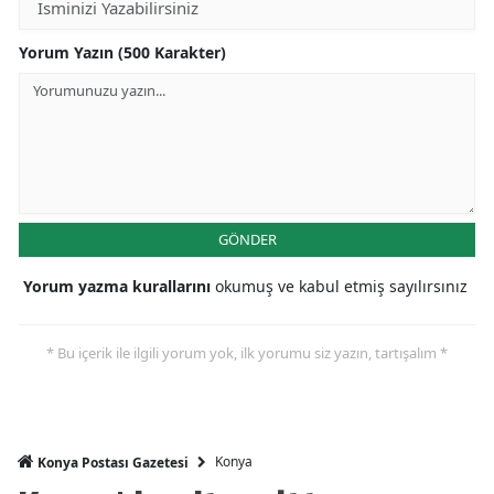
Mersin
Yorum Yazın (500 Karakter)
İstanbul
İzmir
Kars
Kastamonu
GÖNDER
Kayseri
Yorum yazma kurallarını
okumuş ve kabul etmiş sayılırsınız
Kırklareli
Kırşehir
* Bu içerik ile ilgili yorum yok, ilk yorumu siz yazın, tartışalım *
Kocaeli
Konya
Konya
Konya Postası Gazetesi
Kütahya