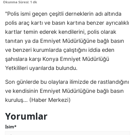
Okunma Süresi: 1 dk
Edirne
"Polis ismi geçen çeşitli derneklerin adı altında
Elazığ
polis araç kartı ve basın kartına benzer ayrıcalıklı
kartlar temin ederek kendilerini, polis olarak
Erzincan
tanıtan ya da Emniyet Müdürlüğüne bağlı basın
Erzurum
ve benzeri kurumlarda çalıştığını iddia eden
Eskişehir
şahıslara karşı Konya Emniyet Müdürlüğü
Yetkilileri uyarılarda bulundu.
Gaziantep
Son günlerde bu olaylara ilimizde de rastlandığını
Giresun
ve kendisinin Emniyet Müdürlüğüne bağlı basın
Gümüşhane
kuruluş… (Haber Merkezi)
Hakkari
Yorumlar
Hatay
İsim*
Isparta