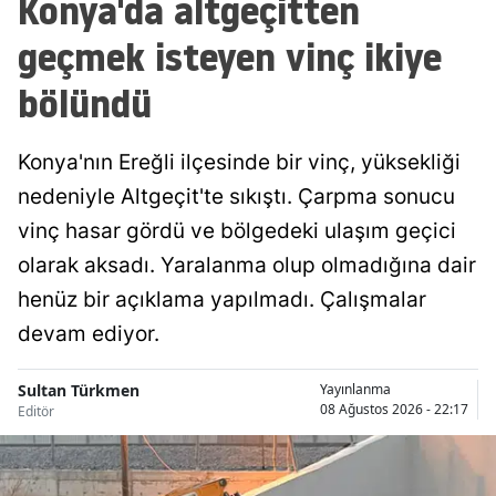
Konya'da altgeçitten
Malatya
geçmek isteyen vinç ikiye
Manisa
bölündü
Kahramanmaraş
Konya'nın Ereğli ilçesinde bir vinç, yüksekliği
Mardin
nedeniyle Altgeçit'te sıkıştı. Çarpma sonucu
Muğla
vinç hasar gördü ve bölgedeki ulaşım geçici
Muş
olarak aksadı. Yaralanma olup olmadığına dair
henüz bir açıklama yapılmadı. Çalışmalar
Nevşehir
devam ediyor.
Niğde
Sultan Türkmen
Yayınlanma
Ordu
08 Ağustos 2026 - 22:17
Editör
Rize
Sakarya