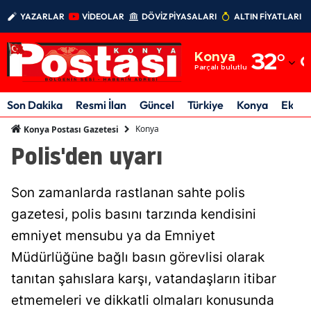
YAZARLAR
VİDEOLAR
DÖVİZ PİYASALARI
ALTIN FİYATLARI
Adana
Konya
32
°
Adıyaman
Parçalı bulutlu
Afyonkarahisar
Son Dakika
Resmi İlan
Güncel
Türkiye
Konya
Ekon
Ağrı
Konya
Konya Postası Gazetesi
Polis'den uyarı
Amasya
Ankara
Son zamanlarda rastlanan sahte polis
Antalya
gazetesi, polis basını tarzında kendisini
emniyet mensubu ya da Emniyet
Artvin
Müdürlüğüne bağlı basın görevlisi olarak
Aydın
tanıtan şahıslara karşı, vatandaşların itibar
Balıkesir
etmemeleri ve dikkatli olmaları konusunda