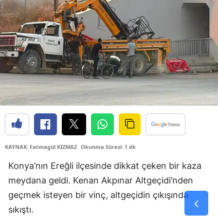
Samsun
Siirt
Sinop
Sivas
Tekirdağ
Tokat
Trabzon
KAYNAK: Fatmagül KIZMAZ
Okunma Süresi: 1 dk
Tunceli
Konya’nın Ereğli ilçesinde dikkat çeken bir kaza
Şanlıurfa
meydana geldi. Kenan Akpınar Altgeçidi’nden
geçmek isteyen bir vinç, altgeçidin çıkışında
Uşak
sıkıştı.
Van