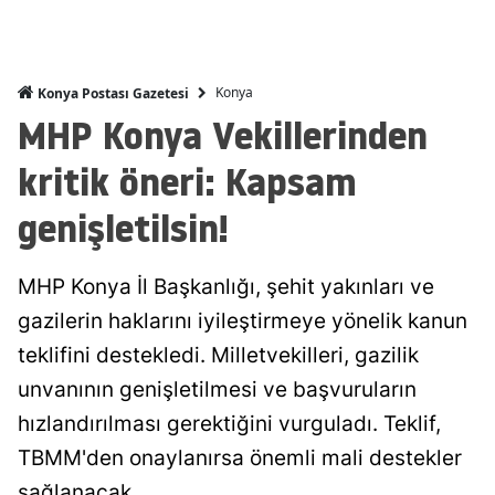
Mersin
İstanbul
Konya
Konya Postası Gazetesi
MHP Konya Vekillerinden
İzmir
kritik öneri: Kapsam
Kars
genişletilsin!
Kastamonu
Kayseri
MHP Konya İl Başkanlığı, şehit yakınları ve
Kırklareli
gazilerin haklarını iyileştirmeye yönelik kanun
Kırşehir
teklifini destekledi. Milletvekilleri, gazilik
unvanının genişletilmesi ve başvuruların
Kocaeli
hızlandırılması gerektiğini vurguladı. Teklif,
Konya
TBMM'den onaylanırsa önemli mali destekler
Kütahya
sağlanacak.