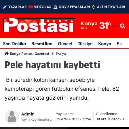
YAZARLAR
VİDEOLAR
DÖVİZ PİYASALARI
ALTIN FİYATLARI
Adana
Konya
31
°
Adıyaman
Açık
Afyonkarahisar
Son Dakika
Resmi İlan
Güncel
Türkiye
Konya
Ekon
Ağrı
Konya
Konya Postası Gazetesi
Pele hayatını kaybetti
Amasya
Ankara
Bir süredir kolon kanseri sebebiyle
Antalya
kemoterapi gören futbolun efsanesi Pele, 82
yaşında hayata gözlerini yumdu.
Artvin
Aydın
Admin
Yayınlanma
Güncellenme
29 Aralık 2022 - 21:56
30 Aralık 2022 - 09:
Yayın Koordinatörü
Balıkesir