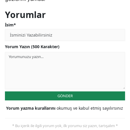
Edirne
Yorumlar
Elazığ
İsim*
Erzincan
Erzurum
Yorum Yazın (500 Karakter)
Eskişehir
Gaziantep
Giresun
Gümüşhane
GÖNDER
Hakkari
Yorum yazma kurallarını
okumuş ve kabul etmiş sayılırsınız
Hatay
* Bu içerik ile ilgili yorum yok, ilk yorumu siz yazın, tartışalım *
Isparta