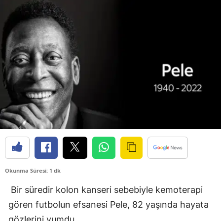
Bilecik
Bingöl
Bitlis
Bolu
Burdur
Bursa
Çanakkale
Çankırı
Okunma Süresi: 1 dk
Çorum
Bir süredir kolon kanseri sebebiyle kemoterapi
Denizli
gören futbolun efsanesi Pele, 82 yaşında hayata
Diyarbakır
gözlerini yumdu.