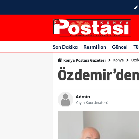
Son Dakika
Resmi İlan
Güncel
Tü
Konya
Özde
Konya Postası Gazetesi
Özdemir’den
Admin
Yayın Koordinatörü