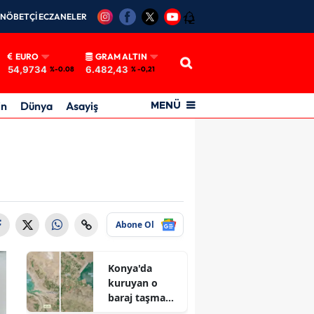
NÖBETÇİ ECZANELER
12
EURO
GRAM ALTIN
54,9734
6.482,43
%-0.08
% -0,21
in
Dünya
Asayiş
MENÜ
Abone Ol
Konya'da
kuruyan o
baraj taşma
noktasına