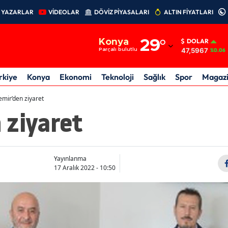
YAZARLAR
VİDEOLAR
DÖVİZ PİYASALARI
ALTIN FİYATLARI
Adana
Konya
29
°
DOLAR
Adıyaman
47,5967
Parçalı bulutlu
%0.06
Afyonkarahisar
rkiye
Konya
Ekonomi
Teknoloji
Sağlık
Spor
Magaz
Ağrı
mir’den ziyaret
 ziyaret
Amasya
Ankara
Antalya
Yayınlanma
17 Aralık 2022 - 10:50
Artvin
Aydın
Balıkesir