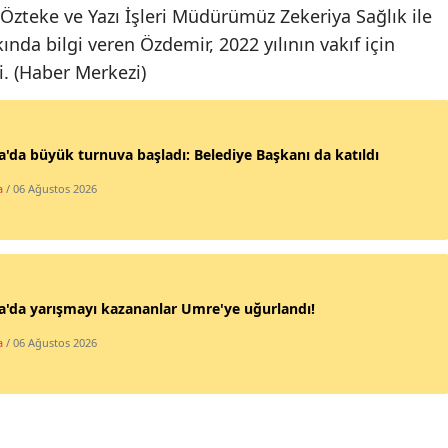
teke ve Yazı İşleri Müdürümüz Zekeriya Sağlık ile
Edirne
ında bilgi veren Özdemir, 2022 yılının vakıf için
Elazığ
i. (Haber Merkezi)
Erzincan
Erzurum
'da büyük turnuva başladı: Belediye Başkanı da katıldı
Eskişehir
a
/ 06 Ağustos 2026
Gaziantep
Giresun
'da yarışmayı kazananlar Umre'ye uğurlandı!
Gümüşhane
a
/ 06 Ağustos 2026
Hakkari
Hatay
Isparta