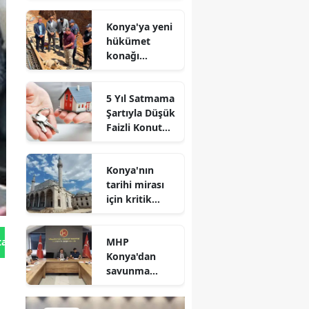
geldi
Konya'ya yeni
hükümet
konağı
geliyor: Temel
atıldı
5 Yıl Satmama
Şartıyla Düşük
Faizli Konut
Kredisi
Geliyor!
Konya'nın
tarihi mirası
için kritik
süreç: Son
durum
MHP
tan Gönder
açıklandı
Konya'dan
savunma
sanayisinde
yeni hamle: İlk