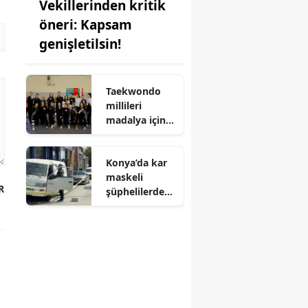
Vekillerinden kritik
öneri: Kapsam
genişletilsin!
Taekwondo
millileri
madalya için
Ankara'da
kampa girdiler
Konya’da kar
maskeli
R
şüphelilerden
milyonluk
soygun