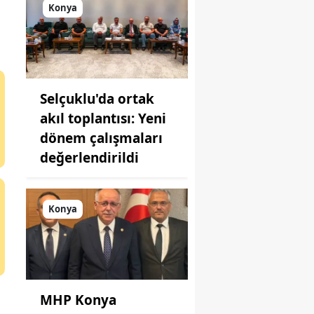
toplantı
Konya
yapıldı!
Selçuklu'da ortak
akıl toplantısı: Yeni
dönem çalışmaları
değerlendirildi
Konya
MHP Konya