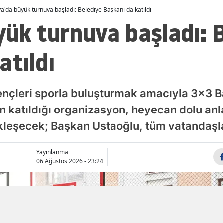
a'da büyük turnuva başladı: Belediye Başkanı da katıldı
Malatya
ük turnuva başladı: 
Manisa
atıldı
Kahramanmaraş
Mardin
gençleri sporla buluşturmak amacıyla 3x3 
Muğla
 katıldığı organizasyon, heyecan dolu anl
Muş
ekleşecek; Başkan Ustaoğlu, tüm vatandaşlar
Nevşehir
Yayınlanma
Niğde
06 Ağustos 2026 - 23:24
Ordu
Rize
Sakarya