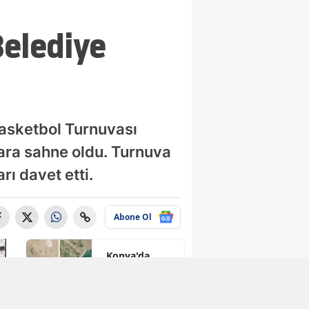
Belediye
Basketbol Turnuvası
ara sahne oldu. Turnuva
ı davet etti.
Abone Ol
Konya'da
kuruyan o
baraj taşma
noktasına