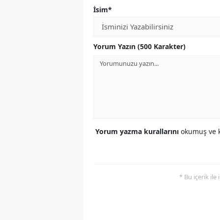
İsim*
Yorum Yazın (500 Karakter)
Yorum yazma kurallarını
okumuş ve k
* Bu içerik ile