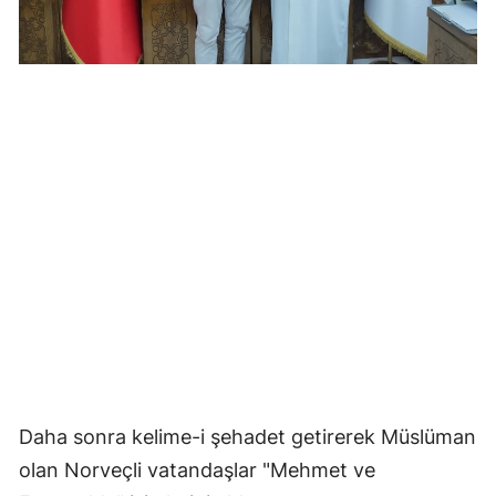
Samsun
Siirt
Sinop
Sivas
Tekirdağ
Tokat
Trabzon
Tunceli
Şanlıurfa
Daha sonra kelime-i şehadet getirerek Müslüman
Uşak
olan Norveçli vatandaşlar "Mehmet ve
Van