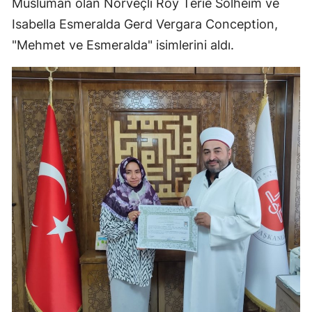
Müslüman olan Norveçli Roy Terie Solheim ve
Edirne
Isabella Esmeralda Gerd Vergara Conception,
"Mehmet ve Esmeralda" isimlerini aldı.
Elazığ
Erzincan
Erzurum
Eskişehir
Gaziantep
Giresun
Gümüşhane
Hakkari
Hatay
Isparta