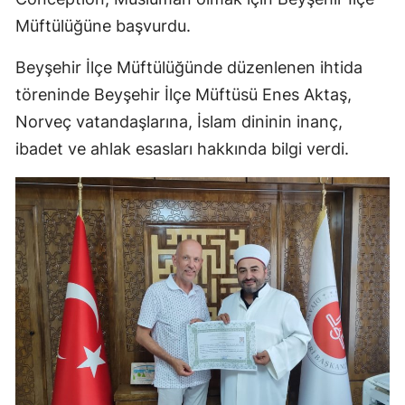
Müftülüğüne başvurdu.
Malatya
Manisa
Beyşehir İlçe Müftülüğünde düzenlenen ihtida
töreninde Beyşehir İlçe Müftüsü Enes Aktaş,
Kahramanmaraş
Norveç vatandaşlarına, İslam dininin inanç,
Mardin
ibadet ve ahlak esasları hakkında bilgi verdi.
Muğla
Muş
Nevşehir
Niğde
Ordu
Rize
Sakarya