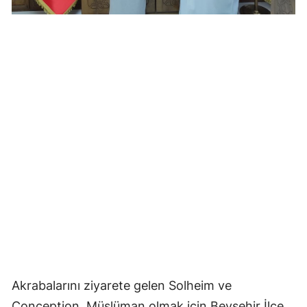
Mersin
İstanbul
İzmir
Kars
Kastamonu
Kayseri
Kırklareli
Kırşehir
Kocaeli
Konya
Akrabalarını ziyarete gelen Solheim ve
Kütahya
Conception, Müslüman olmak için Beyşehir İlçe