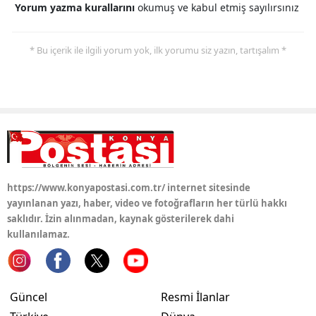
Yorum yazma kurallarını
okumuş ve kabul etmiş sayılırsınız
Yalova
* Bu içerik ile ilgili yorum yok, ilk yorumu siz yazın, tartışalım *
Karabük
Kilis
Osmaniye
Düzce
https://www.konyapostasi.com.tr/ internet sitesinde
yayınlanan yazı, haber, video ve fotoğrafların her türlü hakkı
saklıdır. İzin alınmadan, kaynak gösterilerek dahi
kullanılamaz.
Güncel
Resmi İlanlar