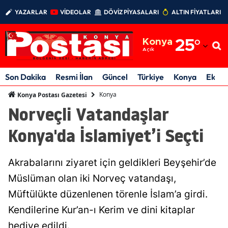
YAZARLAR
VİDEOLAR
DÖVİZ PİYASALARI
ALTIN FİYATLARI
Adana
Konya
25
°
Adıyaman
Açık
Afyonkarahisar
Son Dakika
Resmi İlan
Güncel
Türkiye
Konya
Ekon
Ağrı
Konya
Konya Postası Gazetesi
Norveçli Vatandaşlar
Amasya
Konya'da İslamiyet’i Seçti
Ankara
Antalya
Akrabalarını ziyaret için geldikleri Beyşehir’de
Artvin
Müslüman olan iki Norveç vatandaşı,
Müftülükte düzenlenen törenle İslam’a girdi.
Aydın
Kendilerine Kur’an-ı Kerim ve dini kitaplar
Balıkesir
hediye edildi.