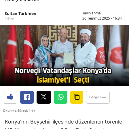
Bilecik
Sultan Türkmen
Yayınlanma
Bingöl
30 Temmuz 2025 - 16:34
Editör
Bitlis
Bolu
Burdur
Bursa
Çanakkale
Çankırı
Çorum
Okunma Süresi: 1 dk
Denizli
Konya'nın Beyşehir ilçesinde düzenlenen törenle
Diyarbakır