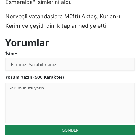
Esmeralda" isimlerini aldı.
Yozgat
Norveçli vatandaşlara Müftü Aktaş, Kur'an-ı
Zonguldak
Kerim ve çeşitli dini kitaplar hediye etti.
Aksaray
Yorumlar
Bayburt
İsim*
Karaman
Kırıkkale
Yorum Yazın (500 Karakter)
Batman
Şırnak
Bartın
Ardahan
GÖNDER
Iğdır