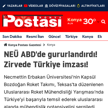
YAZARLAR
VİDEOLAR
DÖVİZ PİYASALARI
ALTIN FİYATLARI
Adana
Konya
30
°
Adıyaman
Açık
Afyonkarahisar
Son Dakika
Resmi İlan
Güncel
Türkiye
Konya
Ekon
Ağrı
Konya
Konya Postası Gazetesi
NEÜ ABD'de gururlandırdı!
Amasya
Zirvede Türkiye imzası!
Ankara
Antalya
Necmettin Erbakan Üniversitesi'nin Kapsül
Artvin
Bozdoğan Roket Takımı, Teksas'ta düzenlenen
Uluslararası Roket Mühendisliği Yarışması'nda
Aydın
Türkiye'yi başarıyla temsil ederek uluslararası
Balıkesir
alanda mühendislik potansiyelini sergiledi.