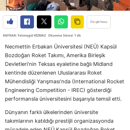
Edirne
Elazığ
Erzincan
KAYNAK: Fatmagül KIZMAZ
Okunma Süresi: 1 dk
Erzurum
Necmettin Erbakan Üniversitesi (NEÜ) Kapsül
Eskişehir
Bozdoğan Roket Takımı, Amerika Birleşik
Devletleri'nin Teksas eyaletine bağlı Midland
Gaziantep
kentinde düzenlenen Uluslararası Roket
Giresun
Mühendisliği Yarışması'nda (International Rocket
Engineering Competition - IREC) gösterdiği
Gümüşhane
performansla üniversitesini başarıyla temsil etti.
Hakkari
Dünyanın farklı ülkelerinden üniversite
Hatay
takımlarının katıldığı prestijli organizasyonda
Isparta
mücadele eden NEÜ Kapsül Bozdoğan Roket