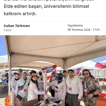
Bilecik
Elde edilen başarı, üniversitenin bilimsel
katkısını artırdı.
Bingöl
Bitlis
Sultan Türkmen
Yayınlanma
09 Temmuz 2026 - 17:01
Editör
Bolu
Burdur
Bursa
Çanakkale
Çankırı
Çorum
Denizli
Diyarbakır