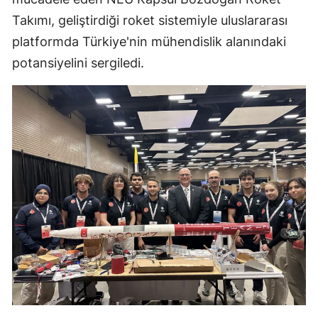
Takımı, geliştirdiği roket sistemiyle uluslararası
Mersin
platformda Türkiye'nin mühendislik alanındaki
İstanbul
potansiyelini sergiledi.
İzmir
Kars
Kastamonu
Kayseri
Kırklareli
Kırşehir
Kocaeli
Konya
Kütahya