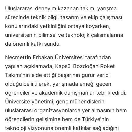
Uluslararası deneyim kazanan takım, yarışma
Malatya
sürecinde teknik bilgi, tasarım ve ekip çalışması
Manisa
konularındaki yetkinliğini ortaya koyarken,
Kahramanmaraş
üniversitenin bilimsel ve teknolojik çalışmalarına
da önemli katkı sundu.
Mardin
Necmettin Erbakan Üniversitesi tarafından
Muğla
yapılan açıklamada, Kapsül Bozdoğan Roket
Muş
Takımı'nın elde ettiği başarının gurur verici
Nevşehir
olduğu belirtilerek, yarışmada emeği geçen
öğrenciler ve akademik danışmanlar tebrik edildi.
Niğde
Üniversite yönetimi, genç mühendislerin
Ordu
uluslararası organizasyonlarda yer almasının hem
Rize
öğrencilerin gelişimine hem de Türkiye'nin
teknoloji vizyonuna önemli katkılar sağladığını
Sakarya