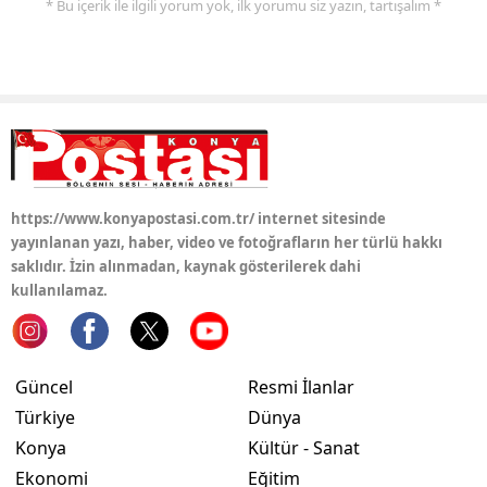
* Bu içerik ile ilgili yorum yok, ilk yorumu siz yazın, tartışalım *
Yozgat
Zonguldak
Aksaray
Bayburt
Karaman
https://www.konyapostasi.com.tr/ internet sitesinde
yayınlanan yazı, haber, video ve fotoğrafların her türlü hakkı
Kırıkkale
saklıdır. İzin alınmadan, kaynak gösterilerek dahi
kullanılamaz.
Batman
Şırnak
Güncel
Resmi İlanlar
Bartın
Türkiye
Dünya
Ardahan
Konya
Kültür - Sanat
Ekonomi
Eğitim
Iğdır