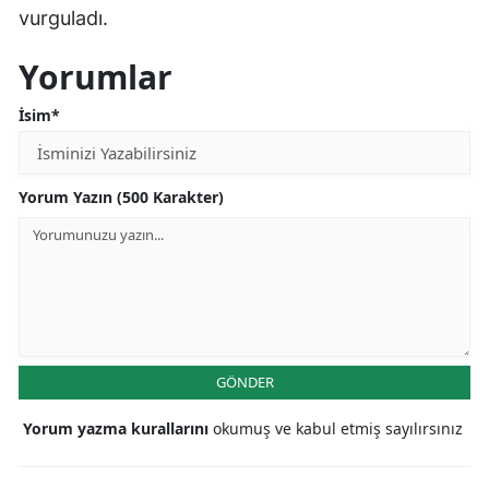
vurguladı.
Samsun
Yorumlar
Siirt
İsim*
Sinop
Sivas
Yorum Yazın (500 Karakter)
Tekirdağ
Tokat
Trabzon
Tunceli
GÖNDER
Şanlıurfa
Yorum yazma kurallarını
okumuş ve kabul etmiş sayılırsınız
Uşak
Van