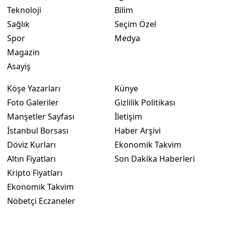
Teknoloji
Bilim
Yalova
Sağlık
Seçim Özel
Spor
Medya
Karabük
Magazin
Kilis
Asayiş
Osmaniye
Köşe Yazarları
Künye
Foto Galeriler
Gizlilik Politikası
Düzce
Manşetler Sayfası
İletişim
İstanbul Borsası
Haber Arşivi
Döviz Kurları
Ekonomik Takvim
Altın Fiyatları
Son Dakika Haberleri
Kripto Fiyatları
Ekonomik Takvim
Nöbetçi Eczaneler