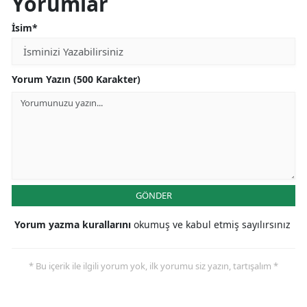
Yorumlar
Samsun
İsim*
Siirt
Sinop
Yorum Yazın (500 Karakter)
Sivas
Tekirdağ
Tokat
Trabzon
GÖNDER
Tunceli
Yorum yazma kurallarını
okumuş ve kabul etmiş sayılırsınız
Şanlıurfa
* Bu içerik ile ilgili yorum yok, ilk yorumu siz yazın, tartışalım *
Uşak
Van