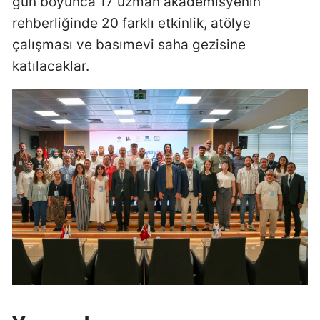
gün boyunca 17 uzman akademisyenin
rehberliğinde 20 farklı etkinlik, atölye
Malatya
çalışması ve basımevi saha gezisine
Manisa
katılacaklar.
Kahramanmaraş
Mardin
Muğla
Muş
Nevşehir
Niğde
Ordu
Rize
Sakarya