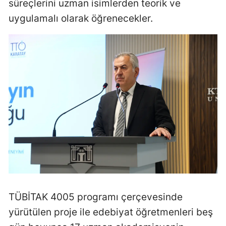
süreçlerini uzman isimlerden teorik ve
Mersin
uygulamalı olarak öğrenecekler.
İstanbul
İzmir
Kars
Kastamonu
Kayseri
Kırklareli
Kırşehir
Kocaeli
TÜBİTAK 4005 programı çerçevesinde
Konya
yürütülen proje ile edebiyat öğretmenleri beş
Kütahya