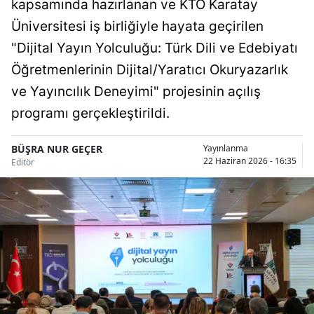
kapsamında hazırlanan ve KTO Karatay
Bilecik
Üniversitesi iş birliğiyle hayata geçirilen
Bingöl
"Dijital Yayın Yolculuğu: Türk Dili ve Edebiyatı
Öğretmenlerinin Dijital/Yaratıcı Okuryazarlık
Bitlis
ve Yayıncılık Deneyimi" projesinin açılış
Bolu
programı gerçekleştirildi.
Burdur
BÜŞRA NUR GEÇER
Yayınlanma
Bursa
22 Haziran 2026 - 16:35
Editör
Çanakkale
Çankırı
Çorum
Denizli
Diyarbakır