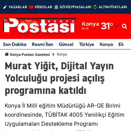
YAZARLAR
VİDEOLAR
DÖVİZ PİYASALARI
ALTIN FİYATLARI
Adana
Konya
31
°
Adıyaman
Açık
Afyonkarahisar
Son Dakika
Resmi İlan
Güncel
Türkiye
Konya
Ekon
Ağrı
Konya
Konya Postası Gazetesi
Murat Yiğit, Dijital Yayın
Amasya
Yolculuğu projesi açılış
Ankara
programına katıldı
Antalya
Artvin
Konya İl Milli eğitim Müdürlüğü AR-GE Birimi
Aydın
koordinesinde, TÜBİTAK 4005 Yenilikçi Eğitim
Uygulamaları Destekleme Programı
Balıkesir