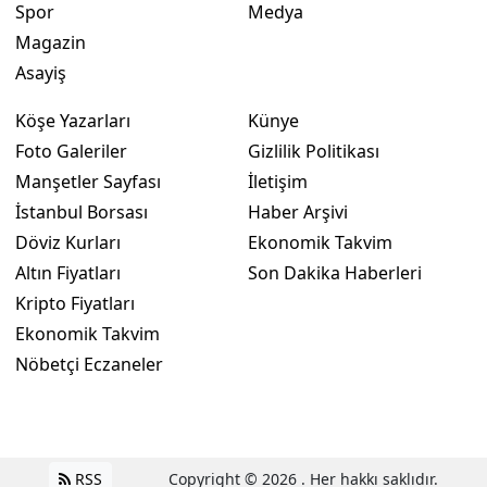
Spor
Medya
Magazin
Yalova
Asayiş
Karabük
Köşe Yazarları
Künye
Kilis
Foto Galeriler
Gizlilik Politikası
Osmaniye
Manşetler Sayfası
İletişim
İstanbul Borsası
Haber Arşivi
Düzce
Döviz Kurları
Ekonomik Takvim
Altın Fiyatları
Son Dakika Haberleri
Kripto Fiyatları
Ekonomik Takvim
Nöbetçi Eczaneler
RSS
Copyright © 2026 . Her hakkı saklıdır.