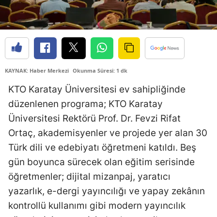
Edirne
Elazığ
Erzincan
KAYNAK: Haber Merkezi
Okunma Süresi: 1 dk
Erzurum
KTO Karatay Üniversitesi ev sahipliğinde
Eskişehir
düzenlenen programa; KTO Karatay
Gaziantep
Üniversitesi Rektörü Prof. Dr. Fevzi Rifat
Giresun
Ortaç, akademisyenler ve projede yer alan 30
Türk dili ve edebiyatı öğretmeni katıldı. Beş
Gümüşhane
gün boyunca sürecek olan eğitim serisinde
Hakkari
öğretmenler; dijital mizanpaj, yaratıcı
yazarlık, e-dergi yayıncılığı ve yapay zekânın
Hatay
kontrollü kullanımı gibi modern yayıncılık
Isparta