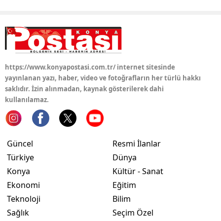
Yozgat
Zonguldak
Aksaray
https://www.konyapostasi.com.tr/ internet sitesinde
yayınlanan yazı, haber, video ve fotoğrafların her türlü hakkı
Bayburt
saklıdır. İzin alınmadan, kaynak gösterilerek dahi
Karaman
kullanılamaz.
Kırıkkale
Batman
Güncel
Resmi İlanlar
Türkiye
Dünya
Şırnak
Konya
Kültür - Sanat
Bartın
Ekonomi
Eğitim
Teknoloji
Bilim
Ardahan
Sağlık
Seçim Özel
Iğdır