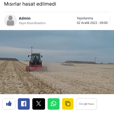
Mısırlar hasat edilmedi
Bilecik
Bingöl
Admin
Yayınlanma
02 Aralık 2022 - 09:00
Yayın Koordinatörü
Bitlis
Bolu
Burdur
Bursa
Çanakkale
Çankırı
Çorum
Denizli
Diyarbakır