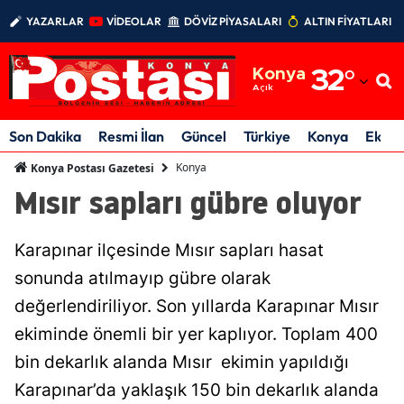
YAZARLAR
VİDEOLAR
DÖVİZ PİYASALARI
ALTIN FİYATLARI
Adana
Konya
32
°
Adıyaman
Açık
Afyonkarahisar
Son Dakika
Resmi İlan
Güncel
Türkiye
Konya
Ekon
Ağrı
Konya
Konya Postası Gazetesi
Mısır sapları gübre oluyor
Amasya
Ankara
Karapınar ilçesinde Mısır sapları hasat
Antalya
sonunda atılmayıp gübre olarak
değerlendiriliyor. Son yıllarda Karapınar Mısır
Artvin
ekiminde önemli bir yer kaplıyor. Toplam 400
Aydın
bin dekarlık alanda Mısır ekimin yapıldığı
Balıkesir
Karapınar’da yaklaşık 150 bin dekarlık alanda