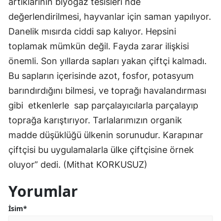
artıklarının biyogaz tesisleri nde
Mersin
değerlendirilmesi, hayvanlar için saman yapılıyor.
Danelik mısırda ciddi sap kalıyor. Hepsini
İstanbul
toplamak mümkün değil. Fayda zarar ilişkisi
İzmir
önemli. Son yıllarda sapları yakan çiftçi kalmadı.
Kars
Bu sapların içerisinde azot, fosfor, potasyum
barındırdığını bilmesi, ve toprağı havalandırması
Kastamonu
gibi etkenlerle sap parçalayıcılarla parçalayıp
Kayseri
toprağa karıştırıyor. Tarlalarımızın organik
madde düşüklüğü ülkenin sorunudur. Karapınar
Kırklareli
çiftçisi bu uygulamalarla ülke çiftçisine örnek
Kırşehir
oluyor” dedi. (Mithat KORKUSUZ)
Kocaeli
Yorumlar
Konya
İsim*
Kütahya