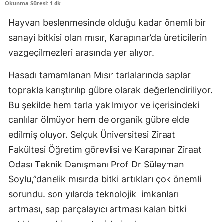
Okunma Süresi: 1 dk
Edirne
Hayvan beslenmesinde olduğu kadar önemli bir
Elazığ
sanayi bitkisi olan mısır, Karapınar’da üreticilerin
vazgeçilmezleri arasında yer alıyor.
Erzincan
Erzurum
Hasadı tamamlanan Mısır tarlalarında saplar
toprakla karıştırılıp gübre olarak değerlendiriliyor.
Eskişehir
Bu şekilde hem tarla yakılmıyor ve içerisindeki
Gaziantep
canlılar ölmüyor hem de organik gübre elde
edilmiş oluyor. Selçuk Üniversitesi Ziraat
Giresun
Fakültesi Öğretim görevlisi ve Karapınar Ziraat
Gümüşhane
Odası Teknik Danışmanı Prof Dr Süleyman
Hakkari
Soylu,”danelik mısırda bitki artıkları çok önemli
sorundu. son yılarda teknolojik imkanları
Hatay
artması, sap parçalayıcı artması kalan bitki
Isparta