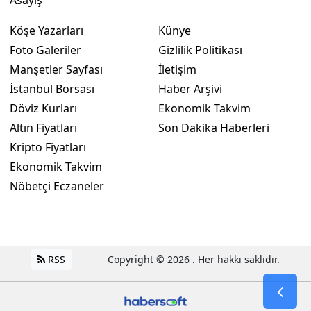
Asayiş
Yozgat
Köşe Yazarları
Künye
Foto Galeriler
Gizlilik Politikası
Zonguldak
Manşetler Sayfası
İletişim
Aksaray
İstanbul Borsası
Haber Arşivi
Döviz Kurları
Ekonomik Takvim
Bayburt
Altın Fiyatları
Son Dakika Haberleri
Karaman
Kripto Fiyatları
Ekonomik Takvim
Kırıkkale
Nöbetçi Eczaneler
Batman
Şırnak
Bartın
RSS
Copyright © 2026 . Her hakkı saklıdır.
Ardahan
Iğdır