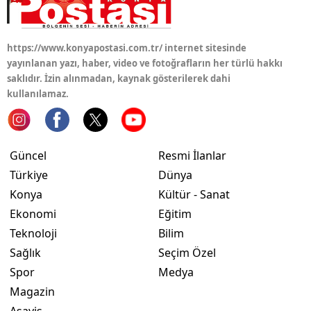
Samsun
https://www.konyapostasi.com.tr/ internet sitesinde
Siirt
yayınlanan yazı, haber, video ve fotoğrafların her türlü hakkı
saklıdır. İzin alınmadan, kaynak gösterilerek dahi
Sinop
kullanılamaz.
Sivas
Tekirdağ
Güncel
Resmi İlanlar
Tokat
Türkiye
Dünya
Konya
Kültür - Sanat
Trabzon
Ekonomi
Eğitim
Tunceli
Teknoloji
Bilim
Şanlıurfa
Sağlık
Seçim Özel
Spor
Medya
Uşak
Magazin
Van