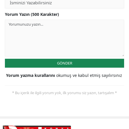
Malatya
Yorum Yazın (500 Karakter)
Manisa
Kahramanmaraş
Mardin
Muğla
GÖNDER
Muş
Yorum yazma kurallarını
okumuş ve kabul etmiş sayılırsınız
Nevşehir
Niğde
* Bu içerik ile ilgili yorum yok, ilk yorumu siz yazın, tartışalım *
Ordu
Rize
Sakarya