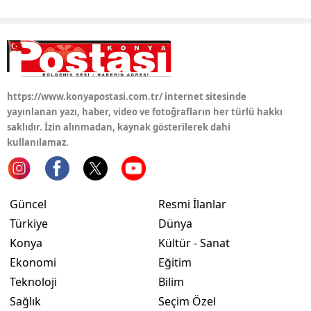
Yozgat
Zonguldak
Aksaray
https://www.konyapostasi.com.tr/ internet sitesinde
Bayburt
yayınlanan yazı, haber, video ve fotoğrafların her türlü hakkı
saklıdır. İzin alınmadan, kaynak gösterilerek dahi
Karaman
kullanılamaz.
Kırıkkale
Batman
Güncel
Resmi İlanlar
Türkiye
Dünya
Şırnak
Konya
Kültür - Sanat
Bartın
Ekonomi
Eğitim
Teknoloji
Bilim
Ardahan
Sağlık
Seçim Özel
Iğdır