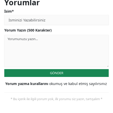
Yorumlar
Samsun
İsim*
Siirt
Sinop
Yorum Yazın (500 Karakter)
Sivas
Tekirdağ
Tokat
Trabzon
GÖNDER
Tunceli
Yorum yazma kurallarını
okumuş ve kabul etmiş sayılırsınız
Şanlıurfa
* Bu içerik ile ilgili yorum yok, ilk yorumu siz yazın, tartışalım *
Uşak
Van