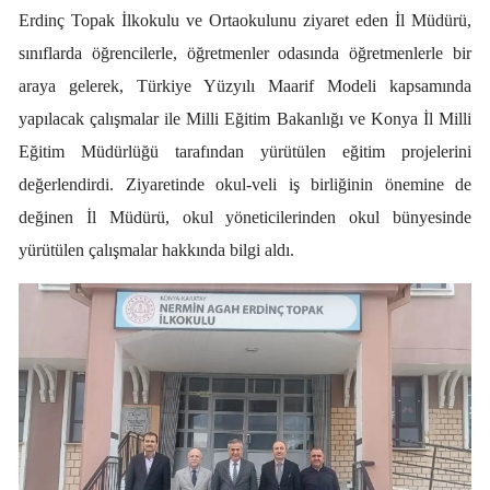
Erdinç Topak İlkokulu ve Ortaokulunu ziyaret eden İl Müdürü,
Edirne
sınıflarda öğrencilerle, öğretmenler odasında öğretmenlerle bir
Elazığ
araya gelerek, Türkiye Yüzyılı Maarif Modeli kapsamında
Erzincan
yapılacak çalışmalar ile Milli Eğitim Bakanlığı ve Konya İl Milli
Eğitim Müdürlüğü tarafından yürütülen eğitim projelerini
Erzurum
değerlendirdi. Ziyaretinde okul-veli iş birliğinin önemine de
Eskişehir
değinen İl Müdürü, okul yöneticilerinden okul bünyesinde
yürütülen çalışmalar hakkında bilgi aldı.
Gaziantep
Giresun
Gümüşhane
Hakkari
Hatay
Isparta