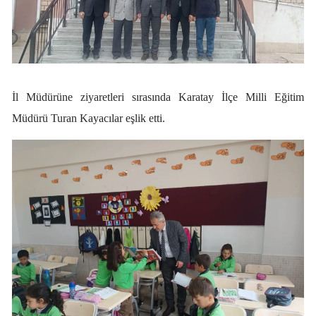
Mersin
İstanbul
İzmir
İl Müdürüne ziyaretleri sırasında Karatay İlçe Milli Eğitim
Kars
Müdürü Turan Kayacılar eşlik etti.
Kastamonu
Kayseri
Kırklareli
Kırşehir
Kocaeli
Konya
Kütahya