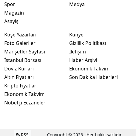
Spor
Medya
Yalova
Magazin
Asayiş
Karabük
Köşe Yazarları
Künye
Kilis
Foto Galeriler
Gizlilik Politikası
Osmaniye
Manşetler Sayfası
İletişim
İstanbul Borsası
Haber Arşivi
Düzce
Döviz Kurları
Ekonomik Takvim
Altın Fiyatları
Son Dakika Haberleri
Kripto Fiyatları
Ekonomik Takvim
Nöbetçi Eczaneler
RSS
Copyright © 2026 . Her hakkı saklıdır.