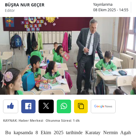
BÜŞRA NUR GEÇER
Yayınlanma
Bilecik
08 Ekim 2025 - 14:55
Editör
Bingöl
Bitlis
Bolu
Burdur
Bursa
Çanakkale
Çankırı
Çorum
Denizli
KAYNAK: Haber Merkezi
Okunma Süresi: 1 dk
Diyarbakır
Bu kapsamda 8 Ekim 2025 tarihinde Karatay Nermin Agah