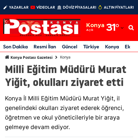
YAZARLAR
VİDEOLAR
DÖVİZ PİYASALARI
ALTIN FİYATLARI
Adana
Konya
31
°
Adıyaman
Açık
Afyonkarahisar
Son Dakika
Resmi İlan
Güncel
Türkiye
Konya
Ekon
Ağrı
Konya
Konya Postası Gazetesi
Milli Eğitim Müdürü Murat
Amasya
Yiğit, okulları ziyaret etti
Ankara
Antalya
Konya İl Milli Eğitim Müdürü Murat Yiğit, il
Artvin
genelindeki okulları ziyaret ederek öğrenci,
öğretmen ve okul yöneticileriyle bir araya
Aydın
gelmeye devam ediyor.
Balıkesir