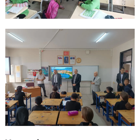
Malatya
Manisa
Kahramanmaraş
Mardin
Muğla
Muş
Nevşehir
Niğde
Ordu
Rize
Sakarya