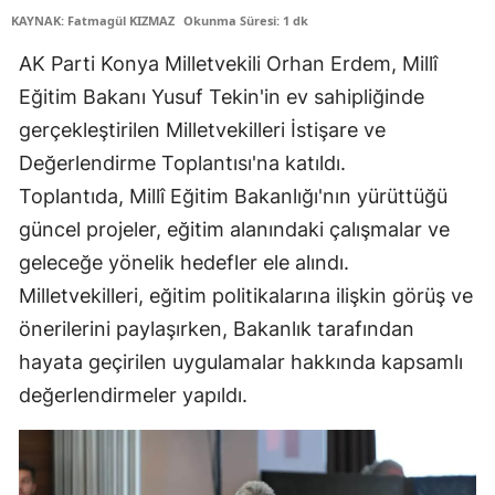
KAYNAK: Fatmagül KIZMAZ
Okunma Süresi: 1 dk
Edirne
AK Parti Konya Milletvekili Orhan Erdem, Millî
Elazığ
Eğitim Bakanı Yusuf Tekin'in ev sahipliğinde
Erzincan
gerçekleştirilen Milletvekilleri İstişare ve
Değerlendirme Toplantısı'na katıldı.
Erzurum
Toplantıda, Millî Eğitim Bakanlığı'nın yürüttüğü
Eskişehir
güncel projeler, eğitim alanındaki çalışmalar ve
Gaziantep
geleceğe yönelik hedefler ele alındı.
Milletvekilleri, eğitim politikalarına ilişkin görüş ve
Giresun
önerilerini paylaşırken, Bakanlık tarafından
Gümüşhane
hayata geçirilen uygulamalar hakkında kapsamlı
Hakkari
değerlendirmeler yapıldı.
Hatay
Isparta