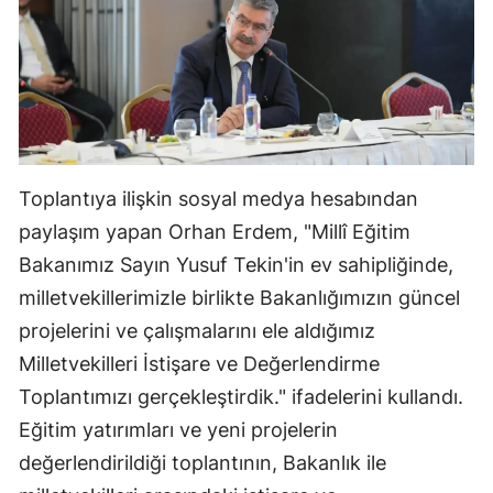
Mersin
İstanbul
İzmir
Kars
Toplantıya ilişkin sosyal medya hesabından
Kastamonu
paylaşım yapan Orhan Erdem, "Millî Eğitim
Kayseri
Bakanımız Sayın Yusuf Tekin'in ev sahipliğinde,
milletvekillerimizle birlikte Bakanlığımızın güncel
Kırklareli
projelerini ve çalışmalarını ele aldığımız
Kırşehir
Milletvekilleri İstişare ve Değerlendirme
Kocaeli
Toplantımızı gerçekleştirdik." ifadelerini kullandı.
Eğitim yatırımları ve yeni projelerin
Konya
değerlendirildiği toplantının, Bakanlık ile
Kütahya