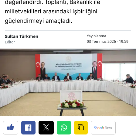
değerlendirdi. Toplantı, Bakanlık ile
Bilecik
milletvekilleri arasındaki işbirliğini
Bingöl
güçlendirmeyi amaçladı.
Bitlis
Sultan Türkmen
Yayınlanma
03 Temmuz 2026 - 19:59
Editör
Bolu
Burdur
Bursa
Çanakkale
Çankırı
Çorum
Denizli
Diyarbakır