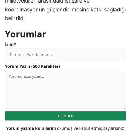
milletvekilleri arasındaki istişare ve
Malatya
koordinasyonun güçlendirilmesine katkı sağladığı
belirtildi.
Manisa
Yorumlar
Kahramanmaraş
İsim*
Mardin
Muğla
Yorum Yazın (500 Karakter)
Muş
Nevşehir
Niğde
Ordu
GÖNDER
Rize
Yorum yazma kurallarını
okumuş ve kabul etmiş sayılırsınız
Sakarya