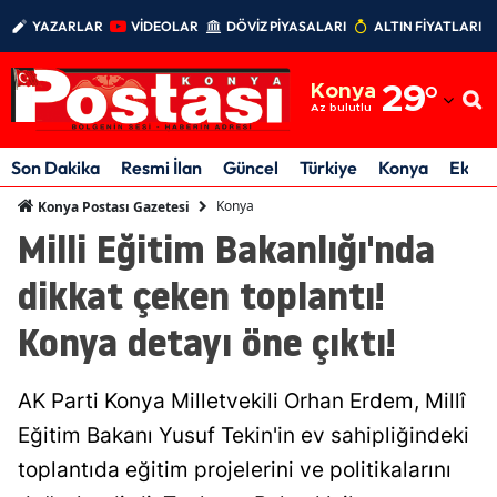
YAZARLAR
VİDEOLAR
DÖVİZ PİYASALARI
ALTIN FİYATLARI
Adana
Konya
29
°
Adıyaman
Az bulutlu
Afyonkarahisar
Son Dakika
Resmi İlan
Güncel
Türkiye
Konya
Ekon
Ağrı
Konya
Konya Postası Gazetesi
Milli Eğitim Bakanlığı'nda
Amasya
dikkat çeken toplantı!
Ankara
Konya detayı öne çıktı!
Antalya
Artvin
AK Parti Konya Milletvekili Orhan Erdem, Millî
Aydın
Eğitim Bakanı Yusuf Tekin'in ev sahipliğindeki
toplantıda eğitim projelerini ve politikalarını
Balıkesir