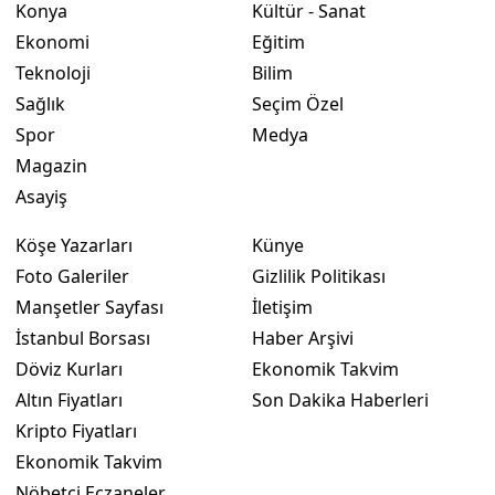
Konya
Kültür - Sanat
Ekonomi
Eğitim
Yozgat
Teknoloji
Bilim
Zonguldak
Sağlık
Seçim Özel
Aksaray
Spor
Medya
Magazin
Bayburt
Asayiş
Karaman
Köşe Yazarları
Künye
Kırıkkale
Foto Galeriler
Gizlilik Politikası
Manşetler Sayfası
İletişim
Batman
İstanbul Borsası
Haber Arşivi
Şırnak
Döviz Kurları
Ekonomik Takvim
Altın Fiyatları
Son Dakika Haberleri
Bartın
Kripto Fiyatları
Ardahan
Ekonomik Takvim
Nöbetçi Eczaneler
Iğdır