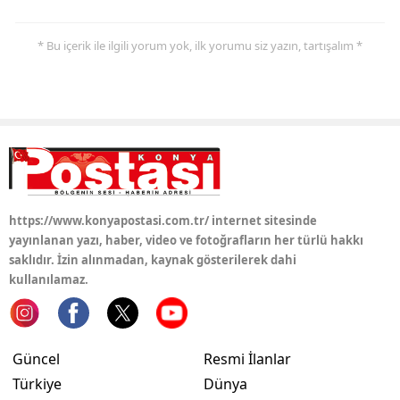
Samsun
* Bu içerik ile ilgili yorum yok, ilk yorumu siz yazın, tartışalım *
Siirt
Sinop
Sivas
Tekirdağ
Tokat
https://www.konyapostasi.com.tr/ internet sitesinde
yayınlanan yazı, haber, video ve fotoğrafların her türlü hakkı
Trabzon
saklıdır. İzin alınmadan, kaynak gösterilerek dahi
kullanılamaz.
Tunceli
Şanlıurfa
Güncel
Resmi İlanlar
Uşak
Türkiye
Dünya
Van