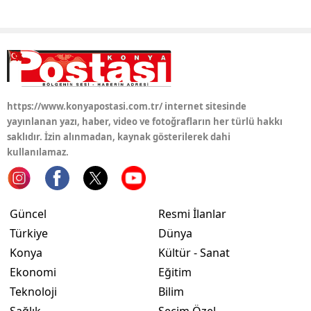
Samsun
Siirt
Sinop
https://www.konyapostasi.com.tr/ internet sitesinde
Sivas
yayınlanan yazı, haber, video ve fotoğrafların her türlü hakkı
Tekirdağ
saklıdır. İzin alınmadan, kaynak gösterilerek dahi
kullanılamaz.
Tokat
Trabzon
Güncel
Resmi İlanlar
Tunceli
Türkiye
Dünya
Şanlıurfa
Konya
Kültür - Sanat
Ekonomi
Eğitim
Uşak
Teknoloji
Bilim
Van
Sağlık
Seçim Özel