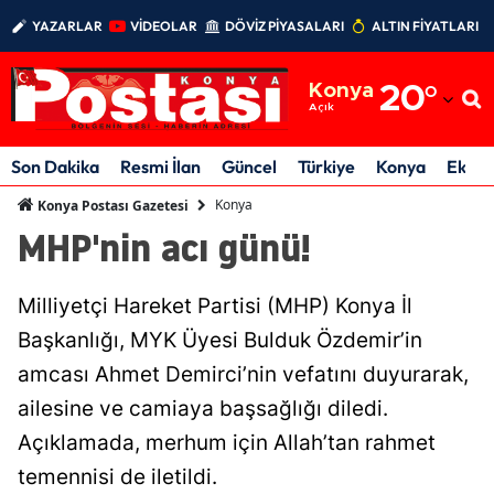
YAZARLAR
VİDEOLAR
DÖVİZ PİYASALARI
ALTIN FİYATLARI
Adana
Konya
20
°
Adıyaman
Açık
Afyonkarahisar
Son Dakika
Resmi İlan
Güncel
Türkiye
Konya
Ekon
Ağrı
Konya
Konya Postası Gazetesi
MHP'nin acı günü!
Amasya
Ankara
Milliyetçi Hareket Partisi (MHP) Konya İl
Antalya
Başkanlığı, MYK Üyesi Bulduk Özdemir’in
amcası Ahmet Demirci’nin vefatını duyurarak,
Artvin
ailesine ve camiaya başsağlığı diledi.
Aydın
Açıklamada, merhum için Allah’tan rahmet
Balıkesir
temennisi de iletildi.