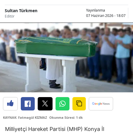
Bilecik
Sultan Türkmen
Yayınlanma
07 Haziran 2026 - 18:07
Editör
Bingöl
Bitlis
Bolu
Burdur
Bursa
Çanakkale
Çankırı
Çorum
Denizli
KAYNAK: Fatmagül KIZMAZ
Okunma Süresi: 1 dk
Diyarbakır
Milliyetçi Hareket Partisi (MHP) Konya İl