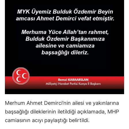
Mersin
İstanbul
İzmir
Kars
Kastamonu
Kayseri
Kırklareli
Kırşehir
Kocaeli
Merhum Ahmet Demirci’nin ailesi ve yakınlarına
başsağlığı dileklerinin iletildiği açıklamada, MHP
Konya
camiasının acıyı paylaştığı belirtildi.
Kütahya