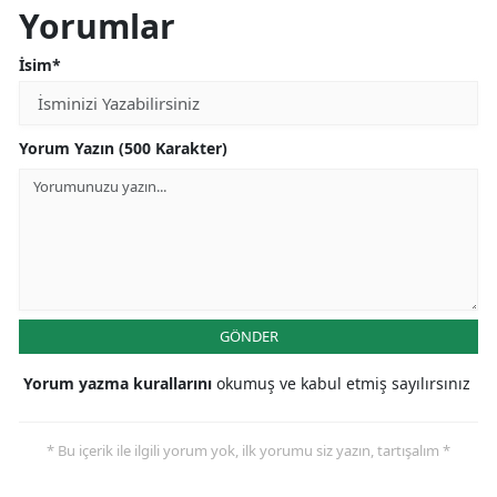
Yorumlar
Malatya
İsim*
Manisa
Kahramanmaraş
Yorum Yazın (500 Karakter)
Mardin
Muğla
Muş
Nevşehir
GÖNDER
Niğde
Yorum yazma kurallarını
okumuş ve kabul etmiş sayılırsınız
Ordu
Rize
* Bu içerik ile ilgili yorum yok, ilk yorumu siz yazın, tartışalım *
Sakarya