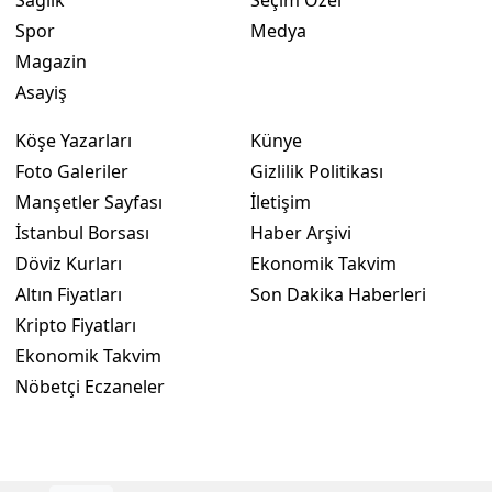
Spor
Medya
Yozgat
Magazin
Zonguldak
Asayiş
Aksaray
Köşe Yazarları
Künye
Foto Galeriler
Gizlilik Politikası
Bayburt
Manşetler Sayfası
İletişim
Karaman
İstanbul Borsası
Haber Arşivi
Döviz Kurları
Ekonomik Takvim
Kırıkkale
Altın Fiyatları
Son Dakika Haberleri
Batman
Kripto Fiyatları
Ekonomik Takvim
Şırnak
Nöbetçi Eczaneler
Bartın
Ardahan
Iğdır