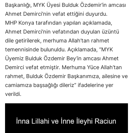
Başkanlığı, MYK Üyesi Bulduk Özdemir’in amcası
Edirne
Ahmet Demirci’nin vefat ettiğini duyurdu.
Elazığ
MHP Konya tarafından yapılan açıklamada,
Ahmet Demirci’nin vefatından duyulan üzüntü
Erzincan
dile getirilerek, merhuma Allah’tan rahmet
Erzurum
temennisinde bulunuldu. Açıklamada, “MYK
Eskişehir
Üyemiz Bulduk Özdemir Bey’in amcası Ahmet
Demirci vefat etmiştir. Merhuma Yüce Allah’tan
Gaziantep
rahmet, Bulduk Özdemir Başkanımıza, ailesine ve
Giresun
camiamıza başsağlığı dileriz” ifadelerine yer
Gümüşhane
verildi.
Hakkari
Hatay
Isparta