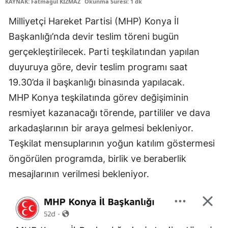
KAYNAK: Fatmagül KIZMAZ
Okunma Süresi: 1 dk
Edirne
Milliyetçi Hareket Partisi (MHP) Konya İl
Elazığ
Başkanlığı’nda devir teslim töreni bugün
gerçekleştirilecek. Parti teşkilatından yapılan
Erzincan
duyuruya göre, devir teslim programı saat
Erzurum
19.30’da il başkanlığı binasında yapılacak.
Eskişehir
MHP Konya teşkilatında görev değişiminin
resmiyet kazanacağı törende, partililer ve dava
Gaziantep
arkadaşlarının bir araya gelmesi bekleniyor.
Giresun
Teşkilat mensuplarının yoğun katılım göstermesi
öngörülen programda, birlik ve beraberlik
Gümüşhane
mesajlarının verilmesi bekleniyor.
Hakkari
Hatay
Isparta