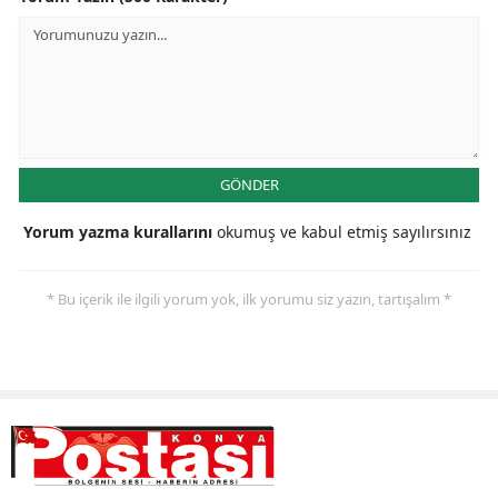
Malatya
Manisa
Kahramanmaraş
Mardin
GÖNDER
Muğla
Yorum yazma kurallarını
okumuş ve kabul etmiş sayılırsınız
Muş
* Bu içerik ile ilgili yorum yok, ilk yorumu siz yazın, tartışalım *
Nevşehir
Niğde
Ordu
Rize
Sakarya