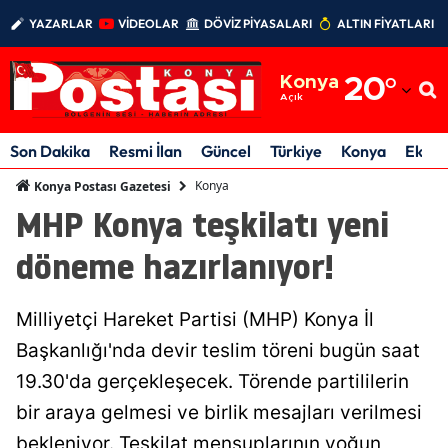
YAZARLAR
VİDEOLAR
DÖVİZ PİYASALARI
ALTIN FİYATLARI
Adana
Konya
20
°
Adıyaman
Açık
Afyonkarahisar
Son Dakika
Resmi İlan
Güncel
Türkiye
Konya
Ekon
Ağrı
Konya
Konya Postası Gazetesi
MHP Konya teşkilatı yeni
Amasya
döneme hazırlanıyor!
Ankara
Antalya
Milliyetçi Hareket Partisi (MHP) Konya İl
Artvin
Başkanlığı'nda devir teslim töreni bugün saat
19.30'da gerçekleşecek. Törende partililerin
Aydın
bir araya gelmesi ve birlik mesajları verilmesi
Balıkesir
bekleniyor. Teşkilat mensuplarının yoğun