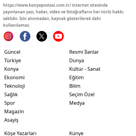
https://www.konyapostasi.com.tr/ internet sitesinde
Samsun
yayınlanan yazı, haber, video ve fotoğrafların her türlü hakkı
saklıdır. İzin alınmadan, kaynak gösterilerek dahi
Siirt
kullanılamaz.
Sinop
Sivas
Güncel
Resmi İlanlar
Tekirdağ
Türkiye
Dünya
Konya
Kültür - Sanat
Tokat
Ekonomi
Eğitim
Trabzon
Teknoloji
Bilim
Sağlık
Seçim Özel
Tunceli
Spor
Medya
Şanlıurfa
Magazin
Asayiş
Uşak
Köşe Yazarları
Künye
Van