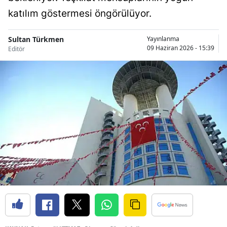
Bilecik
katılım göstermesi öngörülüyor.
Bingöl
Sultan Türkmen
Yayınlanma
09 Haziran 2026 - 15:39
Editör
Bitlis
Bolu
Burdur
Bursa
Çanakkale
Çankırı
Çorum
Denizli
Diyarbakır