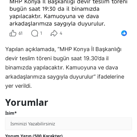
Mersin
İstanbul
İzmir
Kars
Yapılan açıklamada, “MHP Konya İl Başkanlığı
devir teslim töreni bugün saat 19.30’da il
Kastamonu
binamızda yapılacaktır. Kamuoyuna ve dava
Kayseri
arkadaşlarımıza saygıyla duyurulur” ifadelerine
Kırklareli
yer verildi.
Kırşehir
Yorumlar
Kocaeli
İsim*
Konya
Kütahya
Yorum Yazın (500 Karakter)