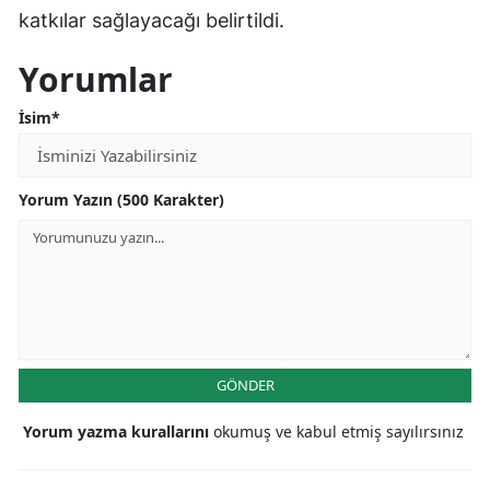
katkılar sağlayacağı belirtildi.
Malatya
Yorumlar
Manisa
İsim*
Kahramanmaraş
Mardin
Yorum Yazın (500 Karakter)
Muğla
Muş
Nevşehir
Niğde
GÖNDER
Ordu
Yorum yazma kurallarını
okumuş ve kabul etmiş sayılırsınız
Rize
Sakarya