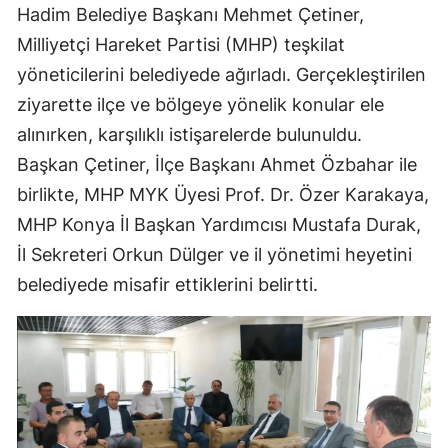
Hadim Belediye Başkanı Mehmet Çetiner,
Edirne
Milliyetçi Hareket Partisi (MHP) teşkilat
Elazığ
yöneticilerini belediyede ağırladı. Gerçekleştirilen
ziyarette ilçe ve bölgeye yönelik konular ele
Erzincan
alınırken, karşılıklı istişarelerde bulunuldu.
Erzurum
Başkan Çetiner, İlçe Başkanı Ahmet Özbahar ile
Eskişehir
birlikte, MHP MYK Üyesi Prof. Dr. Özer Karakaya,
MHP Konya İl Başkan Yardımcısı Mustafa Durak,
Gaziantep
İl Sekreteri Orkun Dülger ve il yönetimi heyetini
Giresun
belediyede misafir ettiklerini belirtti.
Gümüşhane
Hakkari
Hatay
Isparta