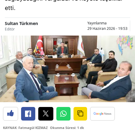
Bilecik
etti.
Bingöl
Sultan Türkmen
Yayınlanma
29 Haziran 2026 - 19:53
Editör
Bitlis
Bolu
Burdur
Bursa
Çanakkale
Çankırı
Çorum
Denizli
KAYNAK: Fatmagül KIZMAZ
Okunma Süresi: 1 dk
Diyarbakır