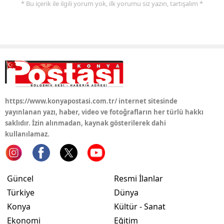
* Bu içerik ile ilgili yorum yok, ilk yorumu siz yazın, tartışalım *
Samsun
Siirt
Sinop
Sivas
Tekirdağ
https://www.konyapostasi.com.tr/ internet sitesinde
yayınlanan yazı, haber, video ve fotoğrafların her türlü hakkı
Tokat
saklıdır. İzin alınmadan, kaynak gösterilerek dahi
kullanılamaz.
Trabzon
Tunceli
Güncel
Resmi İlanlar
Şanlıurfa
Türkiye
Dünya
Uşak
Konya
Kültür - Sanat
Ekonomi
Eğitim
Van