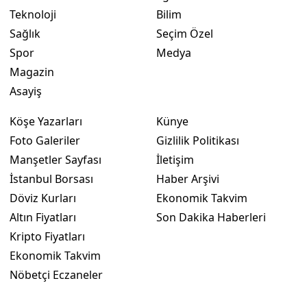
Teknoloji
Bilim
Yozgat
Sağlık
Seçim Özel
Spor
Medya
Zonguldak
Magazin
Aksaray
Asayiş
Bayburt
Köşe Yazarları
Künye
Karaman
Foto Galeriler
Gizlilik Politikası
Manşetler Sayfası
İletişim
Kırıkkale
İstanbul Borsası
Haber Arşivi
Batman
Döviz Kurları
Ekonomik Takvim
Altın Fiyatları
Son Dakika Haberleri
Şırnak
Kripto Fiyatları
Bartın
Ekonomik Takvim
Nöbetçi Eczaneler
Ardahan
Iğdır