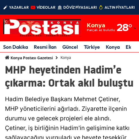
YAZARLAR
VİDEOLAR
DÖVİZ PİYASALARI
ALTIN FİYATLARI
Adana
Konya
28
°
Adıyaman
Parçalı az bulutlu
Afyonkarahisar
Son Dakika
Resmi İlan
Güncel
Türkiye
Konya
Ekon
Ağrı
Konya
Konya Postası Gazetesi
MHP heyetinden Hadim’e
Amasya
çıkarma: Ortak akıl buluştu
Ankara
Antalya
Hadim Belediye Başkanı Mehmet Çetiner,
Artvin
MHP yöneticilerini ağırladı. Ziyarette ilçenin
durumu ve gelecek projeleri ele alındı.
Aydın
Çetiner, iş birliğinin Hadim'in gelişimine katkı
Balıkesir
sağlayacağını vurguladı ve heyete teşekkür