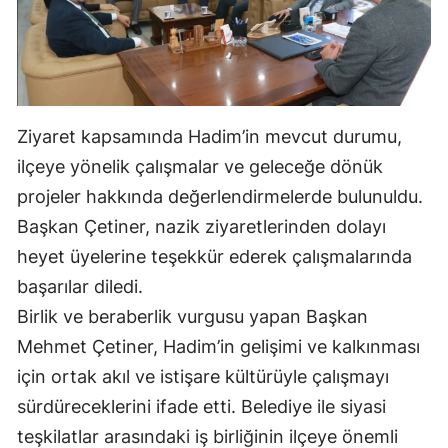
Mersin
İstanbul
İzmir
Ziyaret kapsamında Hadim’in mevcut durumu,
Kars
ilçeye yönelik çalışmalar ve geleceğe dönük
Kastamonu
projeler hakkında değerlendirmelerde bulunuldu.
Başkan Çetiner, nazik ziyaretlerinden dolayı
Kayseri
heyet üyelerine teşekkür ederek çalışmalarında
Kırklareli
başarılar diledi.
Kırşehir
Birlik ve beraberlik vurgusu yapan Başkan
Mehmet Çetiner, Hadim’in gelişimi ve kalkınması
Kocaeli
için ortak akıl ve istişare kültürüyle çalışmayı
Konya
sürdüreceklerini ifade etti. Belediye ile siyasi
teşkilatlar arasındaki iş birliğinin ilçeye önemli
Kütahya