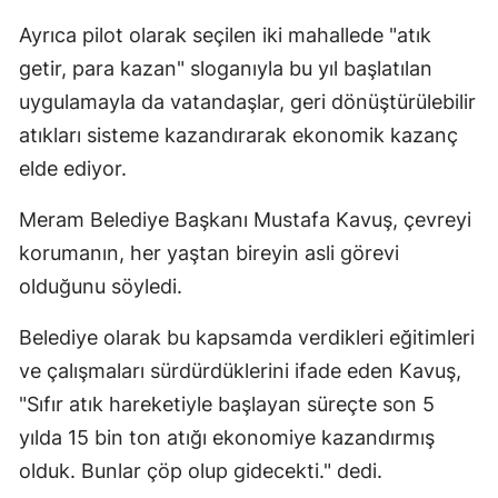
Mersin
Ayrıca pilot olarak seçilen iki mahallede "atık
getir, para kazan" sloganıyla bu yıl başlatılan
İstanbul
uygulamayla da vatandaşlar, geri dönüştürülebilir
İzmir
atıkları sisteme kazandırarak ekonomik kazanç
elde ediyor.
Kars
Kastamonu
Meram Belediye Başkanı Mustafa Kavuş, çevreyi
korumanın, her yaştan bireyin asli görevi
Kayseri
olduğunu söyledi.
Kırklareli
Belediye olarak bu kapsamda verdikleri eğitimleri
Kırşehir
ve çalışmaları sürdürdüklerini ifade eden Kavuş,
Kocaeli
"Sıfır atık hareketiyle başlayan süreçte son 5
yılda 15 bin ton atığı ekonomiye kazandırmış
Konya
olduk. Bunlar çöp olup gidecekti." dedi.
Kütahya