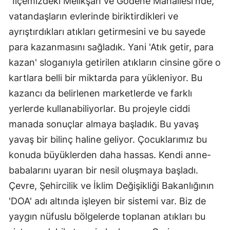
"İlçemizdeki Melikşah ve Gödene Mahallesi'nde,
vatandaşların evlerinde biriktirdikleri ve
Yozgat
ayrıştırdıkları atıkları getirmesini ve bu sayede
Zonguldak
para kazanmasını sağladık. Yani 'Atık getir, para
Aksaray
kazan' sloganıyla getirilen atıkların cinsine göre o
kartlara belli bir miktarda para yükleniyor. Bu
Bayburt
kazancı da belirlenen marketlerde ve farklı
Karaman
yerlerde kullanabiliyorlar. Bu projeyle ciddi
manada sonuçlar almaya başladık. Bu yavaş
Kırıkkale
yavaş bir bilinç haline geliyor. Çocuklarımız bu
Batman
konuda büyüklerden daha hassas. Kendi anne-
Şırnak
babalarını uyaran bir nesil oluşmaya başladı.
Çevre, Şehircilik ve İklim Değişikliği Bakanlığının
Bartın
'DOA' adı altında işleyen bir sistemi var. Biz de
Ardahan
yaygın nüfuslu bölgelerde toplanan atıkları bu
Iğdır