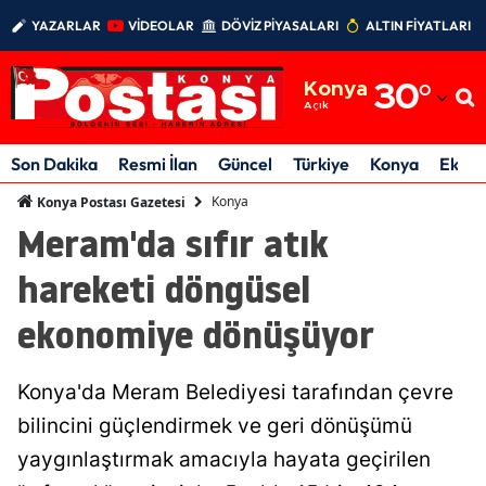
YAZARLAR
VİDEOLAR
DÖVİZ PİYASALARI
ALTIN FİYATLARI
Adana
Konya
30
°
Adıyaman
Açık
Afyonkarahisar
Son Dakika
Resmi İlan
Güncel
Türkiye
Konya
Ekon
Ağrı
Konya
Konya Postası Gazetesi
Meram'da sıfır atık
Amasya
hareketi döngüsel
Ankara
ekonomiye dönüşüyor
Antalya
Artvin
Konya'da Meram Belediyesi tarafından çevre
Aydın
bilincini güçlendirmek ve geri dönüşümü
yaygınlaştırmak amacıyla hayata geçirilen
Balıkesir