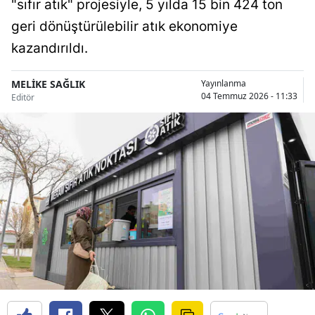
"sıfır atık" projesiyle, 5 yılda 15 bin 424 ton
Bilecik
geri dönüştürülebilir atık ekonomiye
Bingöl
kazandırıldı.
Bitlis
MELİKE SAĞLIK
Yayınlanma
04 Temmuz 2026 - 11:33
Editör
Bolu
Burdur
Bursa
Çanakkale
Çankırı
Çorum
Denizli
Diyarbakır