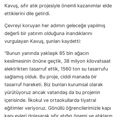
Kavuş, sıfır atık projesiyle önemli kazanımlar elde
Malatya
ettiklerini dile getirdi.
Manisa
Çevreyi koruyan her adımın geleceğe yapılmış
Kahramanmaraş
değerli bir yatırım olduğuna inandıklarını
Mardin
vurgulayan Kavuş, şunları kaydetti:
Muğla
"Bunun yanında yaklaşık 85 bin ağacın
kesilmesinin önüne geçtik, 38 milyon kilovatsaat
Muş
elektrikten tasarruf ettik, 1560 ton su tasarrufu
Nevşehir
sağlamış olduk. Bu proje, ciddi manada bir
Niğde
tasarruf hareketi. Biz bunları kurumsal olarak
yürütüyoruz ancak vatandaş da bu projenin
Ordu
içerisinde. İlkokul ve ortaokullarda tiyatral
Rize
eğitimler veriyoruz. Gönüllü öğrencilerimizle kapı
Sakarya
kapı evleri dolaşarak sıfır atığın önemi ve atıkların