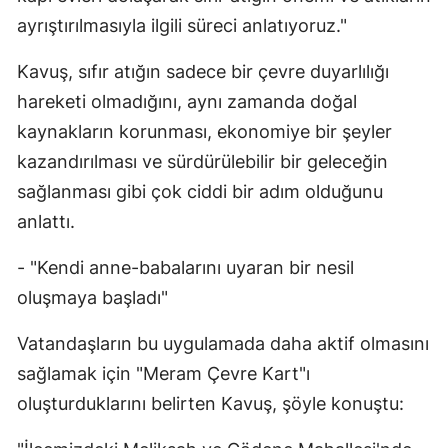
ayrıştırılmasıyla ilgili süreci anlatıyoruz."
Samsun
Kavuş, sıfır atığın sadece bir çevre duyarlılığı
Siirt
hareketi olmadığını, aynı zamanda doğal
Sinop
kaynakların korunması, ekonomiye bir şeyler
Sivas
kazandırılması ve sürdürülebilir bir geleceğin
sağlanması gibi çok ciddi bir adım olduğunu
Tekirdağ
anlattı.
Tokat
- "Kendi anne-babalarını uyaran bir nesil
Trabzon
oluşmaya başladı"
Tunceli
Vatandaşların bu uygulamada daha aktif olmasını
Şanlıurfa
sağlamak için "Meram Çevre Kart"ı
oluşturduklarını belirten Kavuş, şöyle konuştu:
Uşak
Van