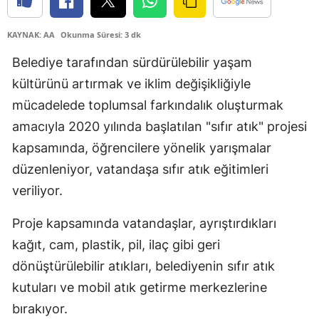
Edirne
KAYNAK: AA
Okunma Süresi: 3 dk
Elazığ
Belediye tarafından sürdürülebilir yaşam
Erzincan
kültürünü artırmak ve iklim değişikliğiyle
mücadelede toplumsal farkındalık oluşturmak
Erzurum
amacıyla 2020 yılında başlatılan "sıfır atık" projesi
Eskişehir
kapsamında, öğrencilere yönelik yarışmalar
Gaziantep
düzenleniyor, vatandaşa sıfır atık eğitimleri
veriliyor.
Giresun
Gümüşhane
Proje kapsamında vatandaşlar, ayrıştırdıkları
kağıt, cam, plastik, pil, ilaç gibi geri
Hakkari
dönüştürülebilir atıkları, belediyenin sıfır atık
Hatay
kutuları ve mobil atık getirme merkezlerine
bırakıyor.
Isparta