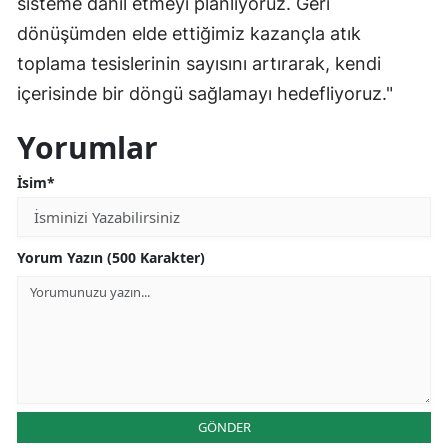
sisteme dahil etmeyi planlıyoruz. Geri
dönüşümden elde ettiğimiz kazançla atık
Yalova
toplama tesislerinin sayısını artırarak, kendi
Karabük
içerisinde bir döngü sağlamayı hedefliyoruz."
Kilis
Yorumlar
Osmaniye
İsim*
Düzce
Yorum Yazın (500 Karakter)
GÖNDER