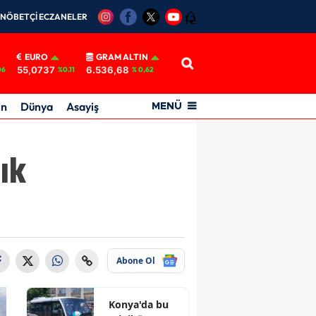
NÖBETÇİ ECZANELER
12
EURO
GRAM ALTIN
55,0737
6.536,68
06
%0.11
% 0,62
in
Dünya
Asayiş
MENÜ
ık
Abone Ol
Konya'da bu