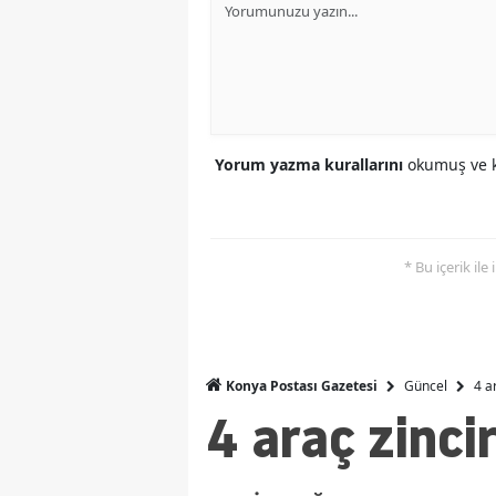
Yorum yazma kurallarını
okumuş ve k
* Bu içerik ile
Güncel
4 a
Konya Postası Gazetesi
4 araç zinci