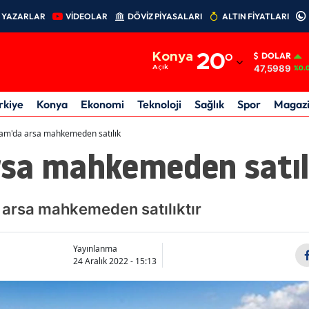
YAZARLAR
VİDEOLAR
DÖVİZ PİYASALARI
ALTIN FİYATLARI
Adana
Konya
20
°
DOLAR
Adıyaman
47,5989
Açık
%0.
Afyonkarahisar
rkiye
Konya
Ekonomi
Teknoloji
Sağlık
Spor
Magaz
Ağrı
m'da arsa mahkemeden satılık
sa mahkemeden satıl
Amasya
Ankara
arsa mahkemeden satılıktır
Antalya
Artvin
Yayınlanma
24 Aralık 2022 - 15:13
Aydın
Balıkesir