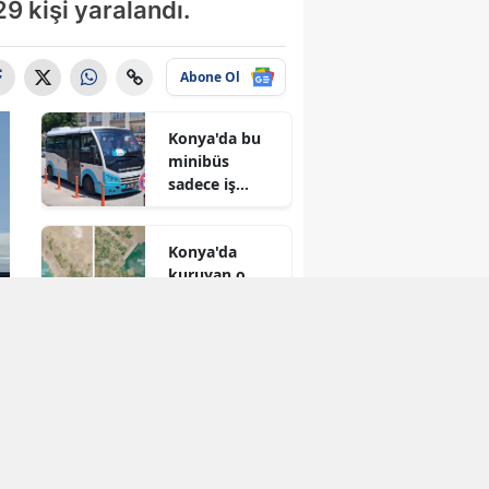
9 kişi yaralandı.
Abone Ol
Konya'da bu
minibüs
sadece iş
arayanlar için
çalışıyor!
Konya'da
kuruyan o
baraj taşma
noktasına
geldi
Konya'ya yeni
hükümet
konağı
geliyor: Temel
atıldı
5 Yıl Satmama