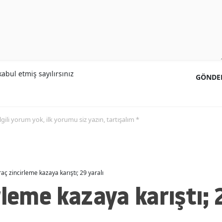
Malatya
Manisa
Kahramanmaraş
abul etmiş sayılırsınız
Mardin
GÖNDE
Muğla
Muş
 ilgili yorum yok, ilk yorumu siz yazın, tartışalım *
Nevşehir
Niğde
raç zincirleme kazaya karıştı; 29 yaralı
Ordu
rleme kazaya karıştı; 
Rize
Sakarya