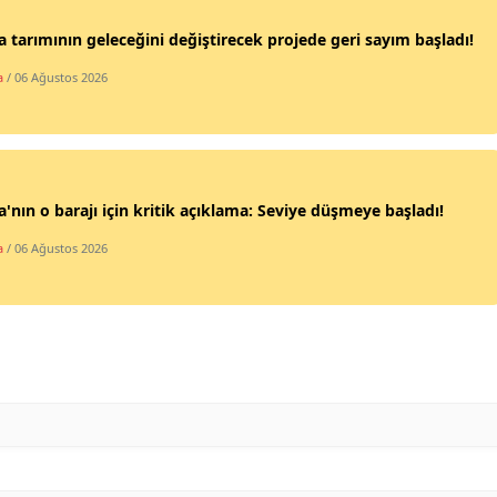
Mersin
 tarımının geleceğini değiştirecek projede geri sayım başladı!
İstanbul
a
/ 06 Ağustos 2026
İzmir
Kars
'nın o barajı için kritik açıklama: Seviye düşmeye başladı!
Kastamonu
a
/ 06 Ağustos 2026
Kayseri
Kırklareli
Kırşehir
Kocaeli
Konya
Kütahya