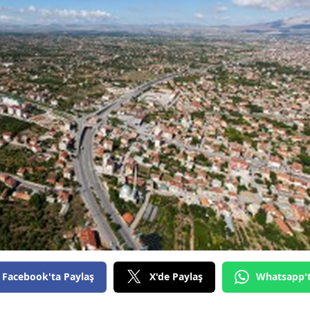
Bilecik
Bingöl
Bitlis
Bolu
Burdur
Bursa
Çanakkale
Çankırı
Çorum
Denizli
Facebook'ta Paylaş
X'de Paylaş
Whatsapp'
Diyarbakır