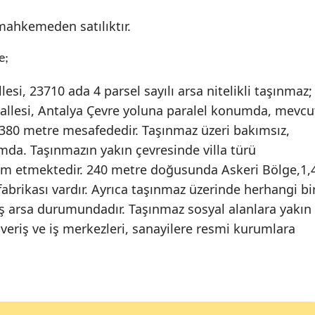
Edirne
ahkemeden satılıktır.
Elazığ
e;
Erzincan
si, 23710 ada 4 parsel sayılı arsa nitelikli taşınmaz;
Erzurum
allesi, Antalya Çevre yoluna paralel konumda, mevcu
 380 metre mesafededir. Taşınmaz üzeri bakımsız,
Eskişehir
umda. Taşınmazın yakın çevresinde villa türü
Gaziantep
am etmektedir. 240 metre doğusunda Askeri Bölge,1,
brikası vardır. Ayrıca taşınmaz üzerinde herhangi bi
Giresun
oş arsa durumundadır. Taşınmaz sosyal alanlara yakın
Gümüşhane
ışveriş ve iş merkezleri, sanayilere resmi kurumlara
Hakkari
Hatay
Isparta