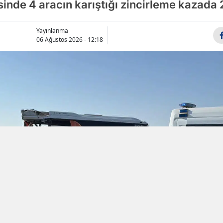
inde 4 aracın karıştığı zincirleme kazada 2
Samsun
Yayınlanma
Siirt
06 Ağustos 2026 - 12:18
Sinop
Sivas
Tekirdağ
Tokat
Trabzon
Tunceli
Şanlıurfa
Uşak
Van