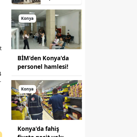
süreç: Son
durum
açıklandı
Konya
t
BİM'den Konya'da
personel hamlesi!
4
r
Konya
Konya'da fahiş