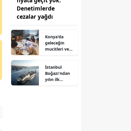
fiyata geçit yok:
Denetimlerde
cezalar yağdı
Konya'da
geleceğin
mucitleri ve
sanatçıları bu
atölyelerde
İstanbul
yetişiyor
Boğazı'ndan
yılın ilk
yarısında 19
bin 277 gemi
geçti