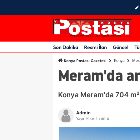
Son Dakika
Resmi İlan
Güncel
Tü
Konya
Mera
Konya Postası Gazetesi
Meram'da ar
Konya Meram'da 704 m² 
Admin
Yayın Koordinatörü