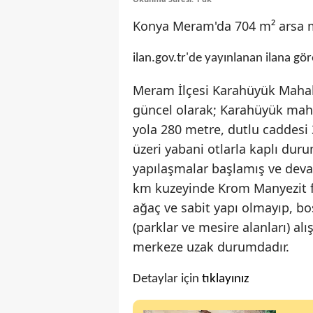
Konya Meram'da 704 m² arsa m
ilan.gov.tr'de yayınlanan ilana gör
Meram İlçesi Karahüyük Mahalle
güncel olarak; Karahüyük mah
yola 280 metre, dutlu caddesi
üzeri yabani otlarla kaplı dur
yapılaşmalar başlamış ve dev
km kuzeyinde Krom Manyezit fa
ağaç ve sabit yapı olmayıp, b
(parklar ve mesire alanları) al
merkeze uzak durumdadır.
Detaylar için
tıklayınız