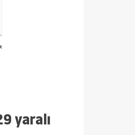
R
29 yaralı