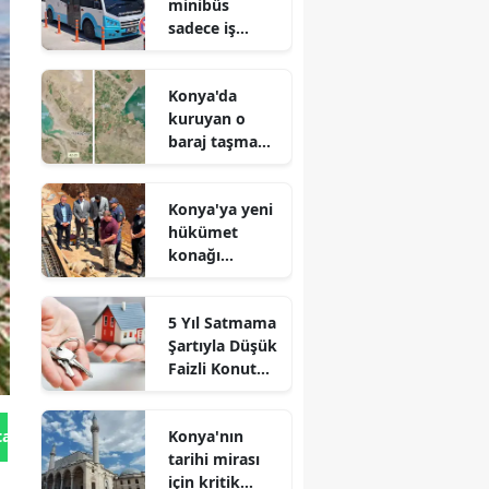
minibüs
sadece iş
arayanlar için
çalışıyor!
Konya'da
kuruyan o
baraj taşma
noktasına
geldi
Konya'ya yeni
hükümet
konağı
geliyor: Temel
atıldı
5 Yıl Satmama
Şartıyla Düşük
Faizli Konut
Kredisi
Geliyor!
Konya'nın
tan Gönder
tarihi mirası
için kritik