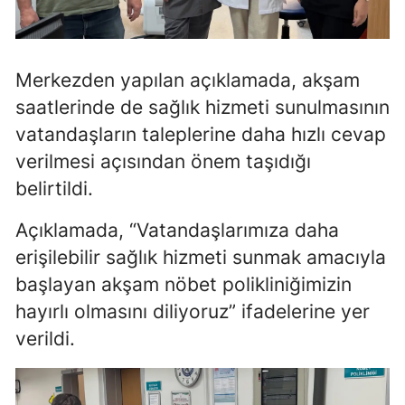
Mersin
İstanbul
Merkezden yapılan açıklamada, akşam
İzmir
saatlerinde de sağlık hizmeti sunulmasının
vatandaşların taleplerine daha hızlı cevap
Kars
verilmesi açısından önem taşıdığı
Kastamonu
belirtildi.
Kayseri
Açıklamada, “Vatandaşlarımıza daha
Kırklareli
erişilebilir sağlık hizmeti sunmak amacıyla
başlayan akşam nöbet polikliniğimizin
Kırşehir
hayırlı olmasını diliyoruz” ifadelerine yer
Kocaeli
verildi.
Konya
Kütahya