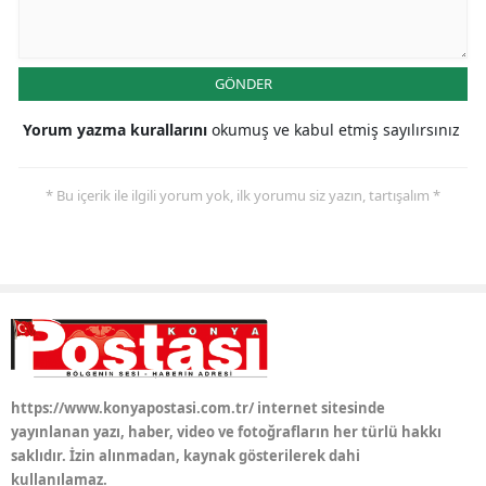
Samsun
Siirt
GÖNDER
Sinop
Yorum yazma kurallarını
okumuş ve kabul etmiş sayılırsınız
Sivas
* Bu içerik ile ilgili yorum yok, ilk yorumu siz yazın, tartışalım *
Tekirdağ
Tokat
Trabzon
Tunceli
Şanlıurfa
https://www.konyapostasi.com.tr/ internet sitesinde
yayınlanan yazı, haber, video ve fotoğrafların her türlü hakkı
Uşak
saklıdır. İzin alınmadan, kaynak gösterilerek dahi
kullanılamaz.
Van