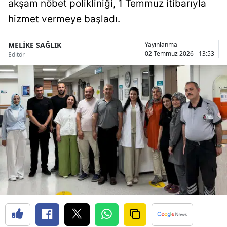
akşam nöbet polikliniği, 1 Temmuz itibarıyla
Bilecik
hizmet vermeye başladı.
Bingöl
MELİKE SAĞLIK
Yayınlanma
Bitlis
02 Temmuz 2026 - 13:53
Editör
Bolu
Burdur
Bursa
Çanakkale
Çankırı
Çorum
Denizli
Diyarbakır