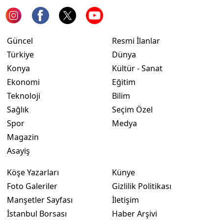
Yozgat
Zonguldak
Güncel
Resmi İlanlar
Türkiye
Dünya
Aksaray
Konya
Kültür - Sanat
Bayburt
Ekonomi
Eğitim
Teknoloji
Bilim
Karaman
Sağlık
Seçim Özel
Kırıkkale
Spor
Medya
Magazin
Batman
Asayiş
Şırnak
Köşe Yazarları
Künye
Bartın
Foto Galeriler
Gizlilik Politikası
Manşetler Sayfası
İletişim
Ardahan
İstanbul Borsası
Haber Arşivi
Iğdır