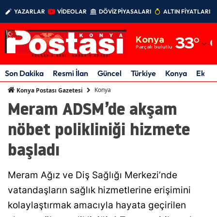
YAZARLAR
VİDEOLAR
DÖVİZ PİYASALARI
ALTIN FİYATLARI
Adana
Konya
33
°
Adıyaman
Parçalı bulutlu
Afyonkarahisar
Son Dakika
Resmi İlan
Güncel
Türkiye
Konya
Ekon
Ağrı
Konya
Konya Postası Gazetesi
Meram ADSM’de akşam
Amasya
nöbet polikliniği hizmete
Ankara
başladı
Antalya
Artvin
Meram Ağız ve Diş Sağlığı Merkezi’nde
Aydın
vatandaşların sağlık hizmetlerine erişimini
kolaylaştırmak amacıyla hayata geçirilen
Balıkesir