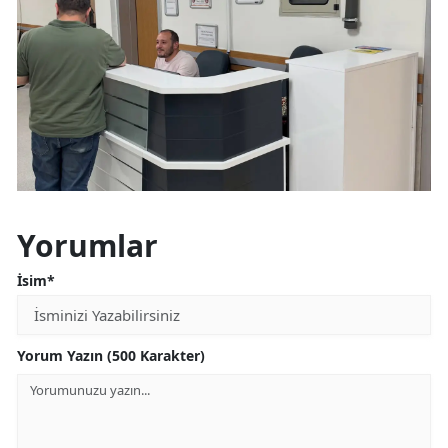
Malatya
Manisa
Kahramanmaraş
Mardin
Muğla
Yorumlar
Muş
Nevşehir
İsim*
Niğde
Yorum Yazın (500 Karakter)
Ordu
Rize
Sakarya