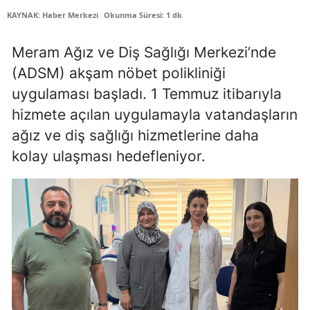
KAYNAK: Haber Merkezi
Okunma Süresi: 1 dk
Edirne
Elazığ
Meram Ağız ve Diş Sağlığı Merkezi’nde
(ADSM) akşam nöbet polikliniği
Erzincan
uygulaması başladı. 1 Temmuz itibarıyla
Erzurum
hizmete açılan uygulamayla vatandaşların
Eskişehir
ağız ve diş sağlığı hizmetlerine daha
kolay ulaşması hedefleniyor.
Gaziantep
Giresun
Gümüşhane
Hakkari
Hatay
Isparta