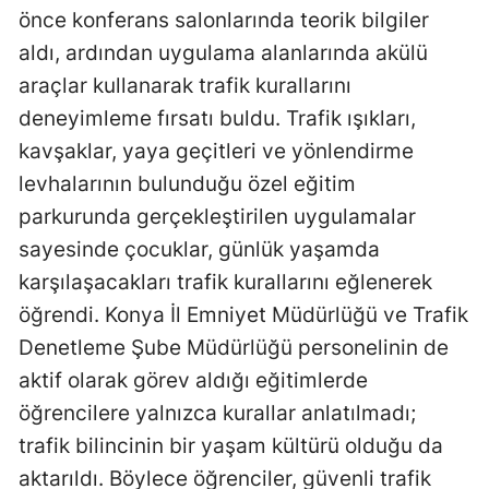
önce konferans salonlarında teorik bilgiler
Malatya
aldı, ardından uygulama alanlarında akülü
Manisa
araçlar kullanarak trafik kurallarını
deneyimleme fırsatı buldu. Trafik ışıkları,
Kahramanmaraş
kavşaklar, yaya geçitleri ve yönlendirme
Mardin
levhalarının bulunduğu özel eğitim
Muğla
parkurunda gerçekleştirilen uygulamalar
sayesinde çocuklar, günlük yaşamda
Muş
karşılaşacakları trafik kurallarını eğlenerek
Nevşehir
öğrendi. Konya İl Emniyet Müdürlüğü ve Trafik
Denetleme Şube Müdürlüğü personelinin de
Niğde
aktif olarak görev aldığı eğitimlerde
Ordu
öğrencilere yalnızca kurallar anlatılmadı;
Rize
trafik bilincinin bir yaşam kültürü olduğu da
aktarıldı. Böylece öğrenciler, güvenli trafik
Sakarya