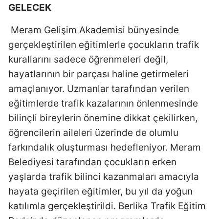
GELECEK
Yozgat
Meram Gelişim Akademisi bünyesinde
Zonguldak
gerçekleştirilen eğitimlerle çocukların trafik
Aksaray
kurallarını sadece öğrenmeleri değil,
hayatlarının bir parçası haline getirmeleri
Bayburt
amaçlanıyor. Uzmanlar tarafından verilen
Karaman
eğitimlerde trafik kazalarının önlenmesinde
bilinçli bireylerin önemine dikkat çekilirken,
Kırıkkale
öğrencilerin aileleri üzerinde de olumlu
Batman
farkındalık oluşturması hedefleniyor. Meram
Şırnak
Belediyesi tarafından çocukların erken
yaşlarda trafik bilinci kazanmaları amacıyla
Bartın
hayata geçirilen eğitimler, bu yıl da yoğun
Ardahan
katılımla gerçekleştirildi. Berlika Trafik Eğitim
Iğdır