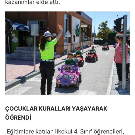
kazanımlar elde etti.
Mersin
İstanbul
İzmir
Kars
Kastamonu
Kayseri
Kırklareli
Kırşehir
Kocaeli
ÇOCUKLAR KURALLARI YAŞAYARAK
ÖĞRENDİ
Konya
Eğitimlere katılan ilkokul 4. Sınıf öğrencileri,
Kütahya