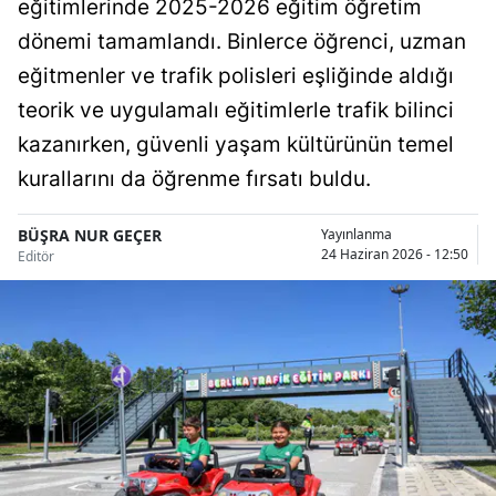
eğitimlerinde 2025-2026 eğitim öğretim
Bilecik
dönemi tamamlandı. Binlerce öğrenci, uzman
Bingöl
eğitmenler ve trafik polisleri eşliğinde aldığı
teorik ve uygulamalı eğitimlerle trafik bilinci
Bitlis
kazanırken, güvenli yaşam kültürünün temel
Bolu
kurallarını da öğrenme fırsatı buldu.
Burdur
BÜŞRA NUR GEÇER
Yayınlanma
Bursa
24 Haziran 2026 - 12:50
Editör
Çanakkale
Çankırı
Çorum
Denizli
Diyarbakır