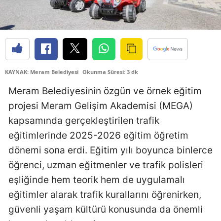
Edirne
Elazığ
Erzincan
KAYNAK: Meram Belediyesi
Okunma Süresi: 3 dk
Erzurum
Meram Belediyesinin özgün ve örnek eğitim
Eskişehir
projesi Meram Gelişim Akademisi (MEGA)
Gaziantep
kapsamında gerçekleştirilen trafik
Giresun
eğitimlerinde 2025-2026 eğitim öğretim
dönemi sona erdi. Eğitim yılı boyunca binlerce
Gümüşhane
öğrenci, uzman eğitmenler ve trafik polisleri
Hakkari
eşliğinde hem teorik hem de uygulamalı
eğitimler alarak trafik kurallarını öğrenirken,
Hatay
güvenli yaşam kültürü konusunda da önemli
Isparta