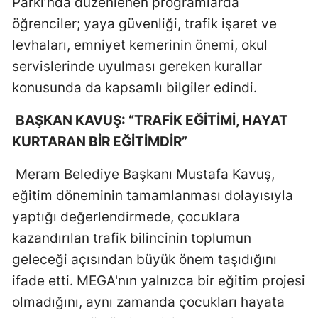
Parkı’nda düzenlenen programlarda
öğrenciler; yaya güvenliği, trafik işaret ve
Yalova
levhaları, emniyet kemerinin önemi, okul
Karabük
servislerinde uyulması gereken kurallar
Kilis
konusunda da kapsamlı bilgiler edindi.
Osmaniye
BAŞKAN KAVUŞ: “TRAFİK EĞİTİMİ, HAYAT
KURTARAN BİR EĞİTİMDİR”
Düzce
Meram Belediye Başkanı Mustafa Kavuş,
eğitim döneminin tamamlanması dolayısıyla
yaptığı değerlendirmede, çocuklara
kazandırılan trafik bilincinin toplumun
geleceği açısından büyük önem taşıdığını
ifade etti. MEGA'nın yalnızca bir eğitim projesi
olmadığını, aynı zamanda çocukları hayata