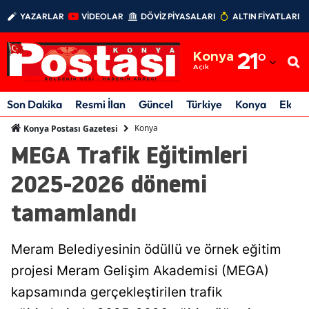
YAZARLAR
VİDEOLAR
DÖVİZ PİYASALARI
ALTIN FİYATLARI
Adana
Konya
21
°
Adıyaman
Açık
Afyonkarahisar
Son Dakika
Resmi İlan
Güncel
Türkiye
Konya
Ekon
Ağrı
Konya
Konya Postası Gazetesi
MEGA Trafik Eğitimleri
Amasya
2025-2026 dönemi
Ankara
tamamlandı
Antalya
Artvin
Meram Belediyesinin ödüllü ve örnek eğitim
Aydın
projesi Meram Gelişim Akademisi (MEGA)
kapsamında gerçekleştirilen trafik
Balıkesir