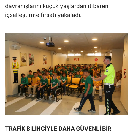
davranışlarını küçük yaşlardan itibaren
Samsun
içselleştirme fırsatı yakaladı.
Siirt
Sinop
Sivas
Tekirdağ
Tokat
Trabzon
Tunceli
Şanlıurfa
Uşak
TRAFİK BİLİNCİYLE DAHA GÜVENLİ BİR
Van