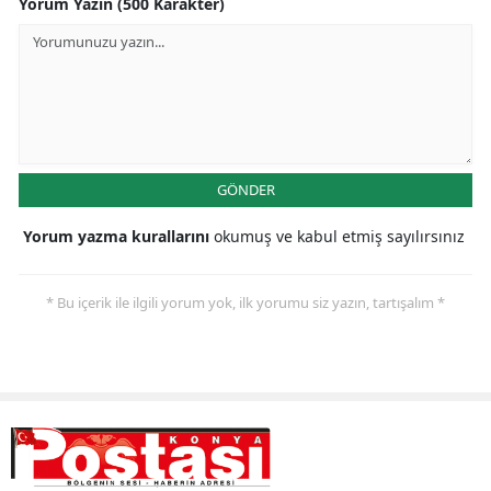
Yorum Yazın (500 Karakter)
GÖNDER
Yorum yazma kurallarını
okumuş ve kabul etmiş sayılırsınız
* Bu içerik ile ilgili yorum yok, ilk yorumu siz yazın, tartışalım *