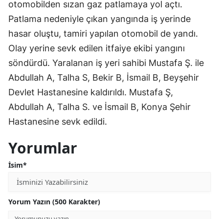
otomobilden sızan gaz patlamaya yol açtı.
Edirne
Patlama nedeniyle çıkan yangında iş yerinde
Elazığ
hasar oluştu, tamiri yapılan otomobil de yandı.
Olay yerine sevk edilen itfaiye ekibi yangını
Erzincan
söndürdü. Yaralanan iş yeri sahibi Mustafa Ş. ile
Erzurum
Abdullah A, Talha S, Bekir B, İsmail B, Beyşehir
Devlet Hastanesine kaldırıldı. Mustafa Ş,
Eskişehir
Abdullah A, Talha S. ve İsmail B, Konya Şehir
Gaziantep
Hastanesine sevk edildi.
Giresun
Yorumlar
Gümüşhane
İsim*
Hakkari
Hatay
Yorum Yazın (500 Karakter)
Isparta