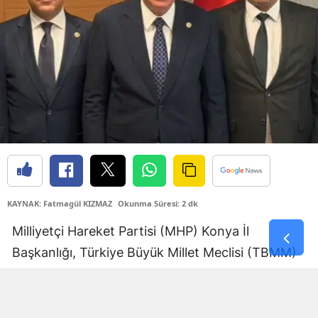
Samsun
Siirt
Sinop
Sivas
Tekirdağ
Tokat
Trabzon
KAYNAK: Fatmagül KIZMAZ
Okunma Süresi: 2 dk
Tunceli
Milliyetçi Hareket Partisi (MHP) Konya İl
Başkanlığı, Türkiye Büyük Millet Meclisi (TBMM)
Şanlıurfa
Milli Savunma Komisyonu'nda kabul edilen, şehit
Uşak
yakınları ve gazilerin mali ve sosyal haklarının
Van
iyileştirilmesini amaçlayan kanun teklifine ilişkin