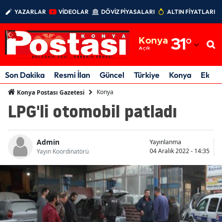
YAZARLAR
VİDEOLAR
DÖVİZ PİYASALARI
ALTIN FİYATLARI
Adana
Konya
31
°
Adıyaman
Açık
Afyonkarahisar
Son Dakika
Resmi İlan
Güncel
Türkiye
Konya
Ekon
Ağrı
Konya
Konya Postası Gazetesi
LPG'li otomobil patladı
Amasya
Ankara
Admin
Yayınlanma
04 Aralık 2022 - 14:35
Antalya
Yayın Koordinatörü
Artvin
Aydın
Balıkesir