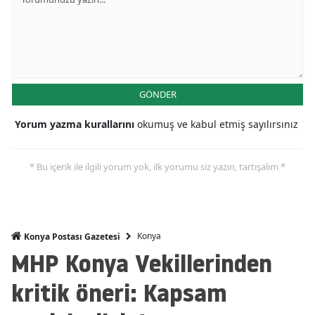
Mersin
İstanbul
İzmir
GÖNDER
Kars
Yorum yazma kurallarını
okumuş ve kabul etmiş sayılırsınız
Kastamonu
Kayseri
* Bu içerik ile ilgili yorum yok, ilk yorumu siz yazın, tartışalım *
Kırklareli
Kırşehir
Konya
Konya Postası Gazetesi
Kocaeli
MHP Konya Vekillerinden
Konya
kritik öneri: Kapsam
Kütahya