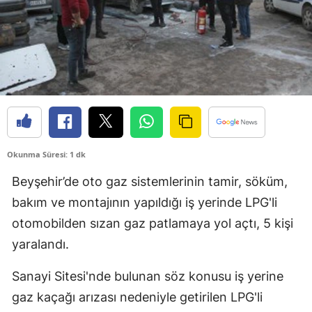
Bilecik
Bingöl
Bitlis
Bolu
Burdur
Okunma Süresi: 1 dk
Bursa
Beyşehir’de oto gaz sistemlerinin tamir, söküm,
Çanakkale
bakım ve montajının yapıldığı iş yerinde LPG'li
Çankırı
otomobilden sızan gaz patlamaya yol açtı, 5 kişi
yaralandı.
Çorum
Denizli
Sanayi Sitesi'nde bulunan söz konusu iş yerine
gaz kaçağı arızası nedeniyle getirilen LPG'li
Diyarbakır