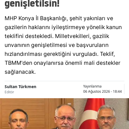
genişletilsin!
Malatya
MHP Konya İl Başkanlığı, şehit yakınları ve
Manisa
gazilerin haklarını iyileştirmeye yönelik kanun
Kahramanmaraş
teklifini destekledi. Milletvekilleri, gazilik
Mardin
unvanının genişletilmesi ve başvuruların
hızlandırılması gerektiğini vurguladı. Teklif,
Muğla
TBMM'den onaylanırsa önemli mali destekler
Muş
sağlanacak.
Nevşehir
Sultan Türkmen
Yayınlanma
Niğde
06 Ağustos 2026 - 18:44
Editör
Ordu
Rize
Sakarya