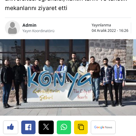
Bilecik
mekanlarını ziyaret etti
Bingöl
Admin
Yayınlanma
04 Aralık 2022 - 16:26
Yayın Koordinatörü
Bitlis
Bolu
Burdur
Bursa
Çanakkale
Çankırı
Çorum
Denizli
Diyarbakır