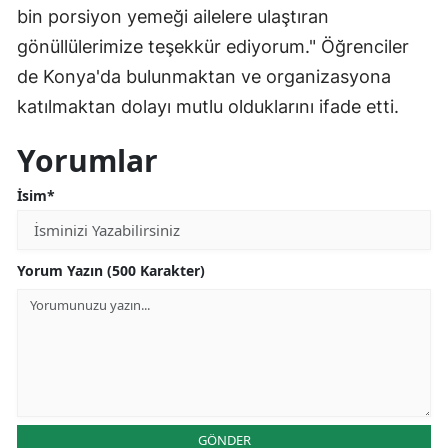
bin porsiyon yemeği ailelere ulaştıran
Malatya
gönüllülerimize teşekkür ediyorum." Öğrenciler
Manisa
de Konya'da bulunmaktan ve organizasyona
katılmaktan dolayı mutlu olduklarını ifade etti.
Kahramanmaraş
Yorumlar
Mardin
Muğla
İsim*
Muş
Yorum Yazın (500 Karakter)
Nevşehir
Niğde
Ordu
Rize
GÖNDER
Sakarya