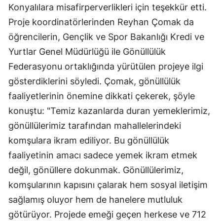
Konyalılara misafirperverlikleri için teşekkür etti.
Mersin
Proje koordinatörlerinden Reyhan Çomak da
İstanbul
öğrencilerin, Gençlik ve Spor Bakanlığı Kredi ve
Yurtlar Genel Müdürlüğü ile Gönüllülük
İzmir
Federasyonu ortaklığında yürütülen projeye ilgi
Kars
gösterdiklerini söyledi. Çomak, gönüllülük
Kastamonu
faaliyetlerinin önemine dikkati çekerek, şöyle
konuştu: "Temiz kazanlarda duran yemeklerimiz,
Kayseri
gönüllülerimiz tarafından mahallelerindeki
Kırklareli
komşulara ikram ediliyor. Bu gönüllülük
faaliyetinin amacı sadece yemek ikram etmek
Kırşehir
değil, gönüllere dokunmak. Gönüllülerimiz,
Kocaeli
komşularının kapısını çalarak hem sosyal iletişim
Konya
sağlamış oluyor hem de hanelere mutluluk
götürüyor. Projede emeği geçen herkese ve 712
Kütahya