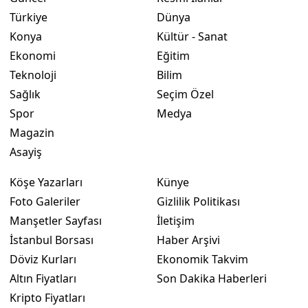
Türkiye
Dünya
Yozgat
Konya
Kültür - Sanat
Zonguldak
Ekonomi
Eğitim
Teknoloji
Bilim
Aksaray
Sağlık
Seçim Özel
Bayburt
Spor
Medya
Magazin
Karaman
Asayiş
Kırıkkale
Köşe Yazarları
Künye
Batman
Foto Galeriler
Gizlilik Politikası
Manşetler Sayfası
İletişim
Şırnak
İstanbul Borsası
Haber Arşivi
Bartın
Döviz Kurları
Ekonomik Takvim
Altın Fiyatları
Son Dakika Haberleri
Ardahan
Kripto Fiyatları
Iğdır