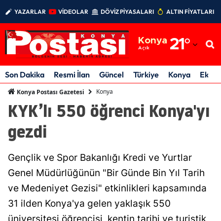
YAZARLAR
VİDEOLAR
DÖVİZ PİYASALARI
ALTIN FİYATLARI
Adana
Konya
21
°
Adıyaman
Açık
Afyonkarahisar
Son Dakika
Resmi İlan
Güncel
Türkiye
Konya
Ekon
Ağrı
Konya
Konya Postası Gazetesi
KYK’lı 550 öğrenci Konya'yı
Amasya
gezdi
Ankara
Antalya
Gençlik ve Spor Bakanlığı Kredi ve Yurtlar
Artvin
Genel Müdürlüğünün "Bir Günde Bin Yıl Tarih
ve Medeniyet Gezisi" etkinlikleri kapsamında
Aydın
31 ilden Konya'ya gelen yaklaşık 550
Balıkesir
üniversitesi öğrencisi, kentin tarihi ve turistik