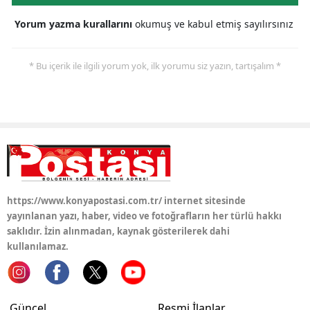
Samsun
Yorum yazma kurallarını
okumuş ve kabul etmiş sayılırsınız
Siirt
* Bu içerik ile ilgili yorum yok, ilk yorumu siz yazın, tartışalım *
Sinop
Sivas
Tekirdağ
Tokat
Trabzon
https://www.konyapostasi.com.tr/ internet sitesinde
yayınlanan yazı, haber, video ve fotoğrafların her türlü hakkı
Tunceli
saklıdır. İzin alınmadan, kaynak gösterilerek dahi
kullanılamaz.
Şanlıurfa
Uşak
Van
Güncel
Resmi İlanlar