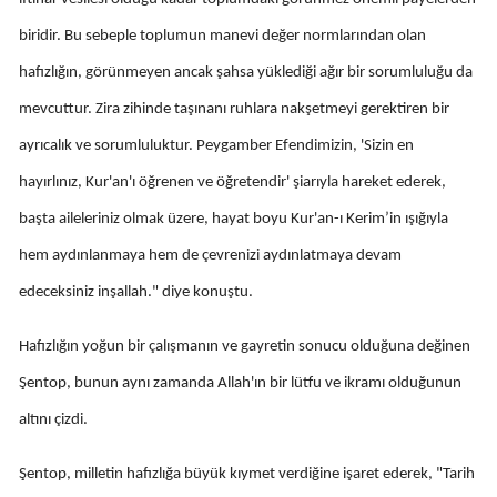
Mersin
biridir. Bu sebeple toplumun manevi değer normlarından olan
hafızlığın, görünmeyen ancak şahsa yüklediği ağır bir sorumluluğu da
İstanbul
mevcuttur. Zira zihinde taşınanı ruhlara nakşetmeyi gerektiren bir
İzmir
ayrıcalık ve sorumluluktur. Peygamber Efendimizin, 'Sizin en
Kars
hayırlınız, Kur'an'ı öğrenen ve öğretendir' şiarıyla hareket ederek,
Kastamonu
başta aileleriniz olmak üzere, hayat boyu Kur'an-ı Kerim’in ışığıyla
hem aydınlanmaya hem de çevrenizi aydınlatmaya devam
Kayseri
edeceksiniz inşallah." diye konuştu.
Kırklareli
Hafızlığın yoğun bir çalışmanın ve gayretin sonucu olduğuna değinen
Kırşehir
Şentop, bunun aynı zamanda Allah'ın bir lütfu ve ikramı olduğunun
Kocaeli
altını çizdi.
Konya
Şentop, milletin hafızlığa büyük kıymet verdiğine işaret ederek, "Tarih
Kütahya