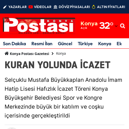
YAZARLAR
VİDEOLAR
DÖVİZ PİYASALARI
ALTIN FİYATLARI
Adana
Konya
32
°
Adıyaman
Açık
Afyonkarahisar
Son Dakika
Resmi İlan
Güncel
Türkiye
Konya
Ekon
Ağrı
Konya
Konya Postası Gazetesi
KURAN YOLUNDA İCAZET
Amasya
Ankara
Selçuklu Mustafa Büyükkaplan Anadolu İmam
Antalya
Hatip Lisesi Hafızlık İcazet Töreni Konya
Büyükşehir Belediyesi Spor ve Kongre
Artvin
Merkezinde büyük bir katılım ve coşku
Aydın
içerisinde gerçekleştirildi
Balıkesir