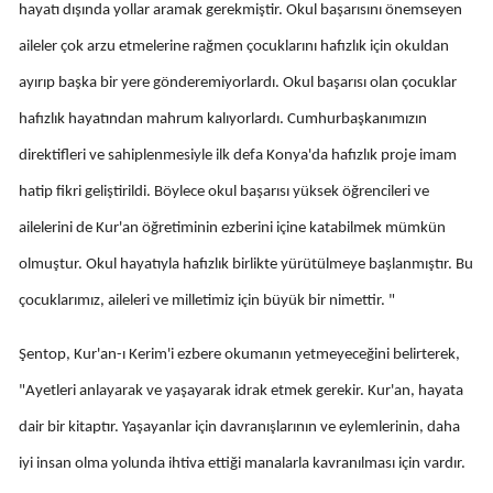
hayatı dışında yollar aramak gerekmiştir. Okul başarısını önemseyen
Samsun
aileler çok arzu etmelerine rağmen çocuklarını hafızlık için okuldan
Siirt
ayırıp başka bir yere gönderemiyorlardı. Okul başarısı olan çocuklar
hafızlık hayatından mahrum kalıyorlardı. Cumhurbaşkanımızın
Sinop
direktifleri ve sahiplenmesiyle ilk defa Konya'da hafızlık proje imam
Sivas
hatip fikri geliştirildi. Böylece okul başarısı yüksek öğrencileri ve
Tekirdağ
ailelerini de Kur'an öğretiminin ezberini içine katabilmek mümkün
Tokat
olmuştur. Okul hayatıyla hafızlık birlikte yürütülmeye başlanmıştır. Bu
çocuklarımız, aileleri ve milletimiz için büyük bir nimettir. "
Trabzon
Tunceli
Şentop, Kur'an-ı Kerim'i ezbere okumanın yetmeyeceğini belirterek,
"Ayetleri anlayarak ve yaşayarak idrak etmek gerekir. Kur'an, hayata
Şanlıurfa
dair bir kitaptır. Yaşayanlar için davranışlarının ve eylemlerinin, daha
Uşak
iyi insan olma yolunda ihtiva ettiği manalarla kavranılması için vardır.
Van