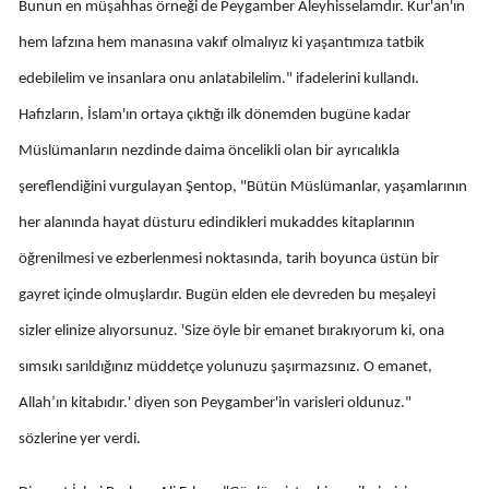
Bunun en müşahhas örneği de Peygamber Aleyhisselamdır. Kur'an'ın
Yozgat
hem lafzına hem manasına vakıf olmalıyız ki yaşantımıza tatbik
edebilelim ve insanlara onu anlatabilelim." ifadelerini kullandı.
Zonguldak
Hafızların, İslam'ın ortaya çıktığı ilk dönemden bugüne kadar
Aksaray
Müslümanların nezdinde daima öncelikli olan bir ayrıcalıkla
Bayburt
şereflendiğini vurgulayan Şentop, "Bütün Müslümanlar, yaşamlarının
Karaman
her alanında hayat düsturu edindikleri mukaddes kitaplarının
öğrenilmesi ve ezberlenmesi noktasında, tarih boyunca üstün bir
Kırıkkale
gayret içinde olmuşlardır. Bugün elden ele devreden bu meşaleyi
Batman
sizler elinize alıyorsunuz. 'Size öyle bir emanet bırakıyorum ki, ona
Şırnak
sımsıkı sarıldığınız müddetçe yolunuzu şaşırmazsınız. O emanet,
Bartın
Allah’ın kitabıdır.' diyen son Peygamber'in varisleri oldunuz."
sözlerine yer verdi.
Ardahan
Iğdır