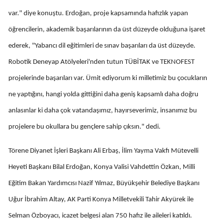
var." diye konuştu. Erdoğan, proje kapsamında hafızlık yapan
öğrencilerin, akademik başarılarının da üst düzeyde olduğuna işaret
ederek, "Yabancı dil eğitimleri de sınav başarıları da üst düzeyde.
Robotik Deneyap Atölyeleri'nden tutun TÜBİTAK ve TEKNOFEST
projelerinde başarıları var. Ümit ediyorum ki milletimiz bu çocukların
ne yaptığını, hangi yolda gittiğini daha geniş kapsamlı daha doğru
anlasınlar ki daha çok vatandaşımız, hayırseverimiz, insanımız bu
projelere bu okullara bu gençlere sahip çıksın." dedi.
Törene Diyanet İşleri Başkanı Ali Erbaş, İlim Yayma Vakfı Mütevelli
Heyeti Başkanı Bilal Erdoğan, Konya Valisi Vahdettin Özkan, Milli
Eğitim Bakan Yardımcısı Nazif Yılmaz, Büyükşehir Belediye Başkanı
Uğur İbrahim Altay, AK Parti Konya Milletvekili Tahir Akyürek ile
Selman Özboyacı, icazet belgesi alan 750 hafız ile aileleri katıldı.