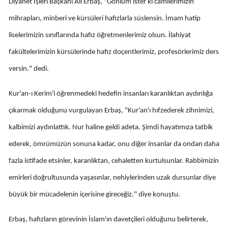
Diyanet İşleri Başkanı Ali Erbaş, "Gönlüm ister ki camilerimizin
mihrapları, minberi ve kürsüleri hafızlarla süslensin. İmam hatip
Yalova
liselerimizin sınıflarında hafız öğretmenlerimiz olsun. İlahiyat
Karabük
fakültelerimizin kürsülerinde hafız doçentlerimiz, profesörlerimiz ders
Kilis
versin." dedi.
Osmaniye
Kur'an-ı Kerim'i öğrenmedeki hedefin insanları karanlıktan aydınlığa
Düzce
çıkarmak olduğunu vurgulayan Erbaş, "Kur'an'ı hıfzederek zihnimizi,
kalbimizi aydınlattık. Nur haline geldi adeta. Şimdi hayatımıza tatbik
ederek, ömrümüzün sonuna kadar, onu diğer insanlar da ondan daha
fazla istifade etsinler, karanlıktan, cehaletten kurtulsunlar. Rabbimizin
emirleri doğrultusunda yaşasınlar, nehiylerinden uzak dursunlar diye
büyük bir mücadelenin içerisine gireceğiz." diye konuştu.
Erbaş, hafızların görevinin İslam'ın davetçileri olduğunu belirterek,