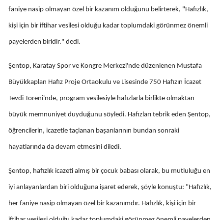
faniye nasip olmayan özel bir kazanım olduğunu belirterek, "Hafızlık,
Edirne
kişi için bir iftihar vesilesi olduğu kadar toplumdaki görünmez önemli
Elazığ
payelerden biridir." dedi.
Erzincan
Şentop, Karatay Spor ve Kongre Merkezi'nde düzenlenen Mustafa
Erzurum
Büyükkaplan Hafız Proje Ortaokulu ve Lisesinde 750 Hafızın İcazet
Eskişehir
Tevdi Töreni'nde, program vesilesiyle hafızlarla birlikte olmaktan
Gaziantep
büyük memnuniyet duyduğunu söyledi. Hafızları tebrik eden Şentop,
öğrencilerin, icazetle taçlanan başarılarının bundan sonraki
Giresun
hayatlarında da devam etmesini diledi.
Gümüşhane
Şentop, hafızlık icazeti almış bir çocuk babası olarak, bu mutluluğu en
Hakkari
iyi anlayanlardan biri olduğuna işaret ederek, şöyle konuştu: "Hafızlık,
Hatay
her faniye nasip olmayan özel bir kazanımdır. Hafızlık, kişi için bir
Isparta
iftihar vesilesi olduğu kadar toplumdaki görünmez önemli payelerden