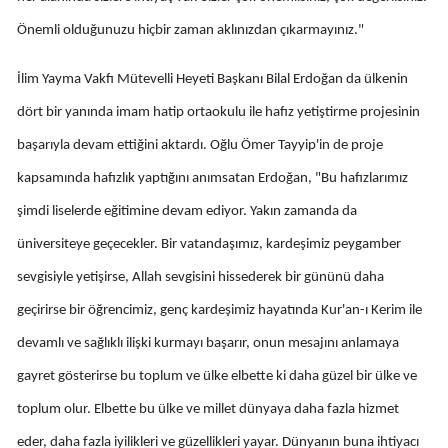
Önemli olduğunuzu hiçbir zaman aklınızdan çıkarmayınız."
İlim Yayma Vakfı Mütevelli Heyeti Başkanı Bilal Erdoğan da ülkenin
dört bir yanında imam hatip ortaokulu ile hafız yetiştirme projesinin
başarıyla devam ettiğini aktardı. Oğlu Ömer Tayyip'in de proje
kapsamında hafızlık yaptığını anımsatan Erdoğan, "Bu hafızlarımız
şimdi liselerde eğitimine devam ediyor. Yakın zamanda da
üniversiteye geçecekler. Bir vatandaşımız, kardeşimiz peygamber
sevgisiyle yetişirse, Allah sevgisini hissederek bir gününü daha
geçirirse bir öğrencimiz, genç kardeşimiz hayatında Kur'an-ı Kerim ile
devamlı ve sağlıklı ilişki kurmayı başarır, onun mesajını anlamaya
gayret gösterirse bu toplum ve ülke elbette ki daha güzel bir ülke ve
toplum olur. Elbette bu ülke ve millet dünyaya daha fazla hizmet
eder, daha fazla iyilikleri ve güzellikleri yayar. Dünyanın buna ihtiyacı