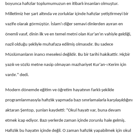
boyunca hafızlar toplumumuzun en itibarlı insanları olmuştur.
Malatya
Milletimiz her şart altında ve zorluklar içinde hafızlar yetiştirmeyi bir
Manisa
vazife olarak görmüştür. İslam'ı diğer semavi dinlerden ayıran en
Kahramanmaraş
önemli vasıf, dinin ilk ve en temel metni olan Kur'an'ın vahiyle geldiği,
nazil olduğu şekliyle muhafaza edilmiş olmasıdır. Bu sadece
Mardin
Müslümanların inancı meselesi değildir. Bu bir tarihi hakikattir. Hiçbir
Muğla
yazılı ve sözlü metne nasip olmayan mazhariyet Kur'an-ı Kerim için
Muş
vardır." dedi.
Nevşehir
Modern dönemde eğitim ve öğretim hayatının farklı şekilde
Niğde
programlanmasıyla hafızlık yapmada bazı sınırlamalarla karşılaşıldığını
Ordu
aktaran Şentop, şunları kaydetti: "Okul hayatı var, buna devam
etmek icap ediyor. Bazı yerlerde zaman içinde zorunlu hale gelmiş.
Rize
Hafızlık bu hayatın içinde değil. O zaman hafızlık yapabilmek için okul
Sakarya