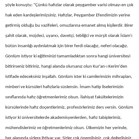
şöyle konuştu: "Çünkü hafızlar olarak peygamber varisi olmayı en çok
hak eden kardeşlerimizsiniz. Hafızlar, Peygamber Efendimizin yerine
getirmiş olduğu bu vazifeleri, omuzlarına emanet almış kişilerdir. Birer
şahit olarak, müjdeci, uyarıcı, davetçi, tebliğci ve mürşit olarak İslam'ı
bütün insanlığı aydınlatmak için birer ferdi olacağız, neferi olacağız.
Gönlüm istiyor ki eğitiminizi tamamladıktan sonra hangi üniversiteyi
bitirirseniz bitiriniz, hangi alanda olursanız olun Kur'an-ı Kerim'den
istifade edeceksiniz inşallah. Gönlüm ister ki camilerimizin mihrapları,
minberi ve kürsüleri hafızlarla süslensin. İmam hatip liselerimizin
sınıflarında hafız öğretmenlerimiz olsun. İlahiyat fakültelerimizin
kürsülerinde hafız doçentlerimiz, profesörlerimiz ders versin. Gönlüm
istiyor ki üniversitelerde akademisyenlerden, hafız tabiplerimiz,
mühendislerimiz ve öğretmenlerimiz olsun. Ülkemizin her yerinde,
her alanında sizlere ihtiyaç var. Sizler çok önemlisiniz, çok değerlisiniz.