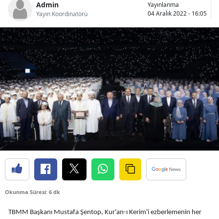
Admin
Yayınlanma
Bilecik
04 Aralık 2022 - 16:05
Yayın Koordinatörü
Bingöl
Bitlis
Bolu
Burdur
Bursa
Çanakkale
Çankırı
Çorum
Denizli
Okunma Süresi: 6 dk
Diyarbakır
TBMM Başkanı Mustafa Şentop, Kur'an-ı Kerim'i ezberlemenin her