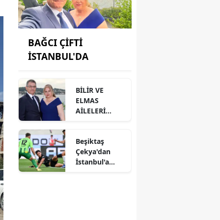
BAĞCI ÇİFTİ
İSTANBUL'DA
BİLİR VE
ELMAS
AİLELERİ
ANAMUR'DA
BİR ARAYA
Beşiktaş
GELMİŞ
Çekya'dan
İstanbul'a
avantajlı
dönüyor