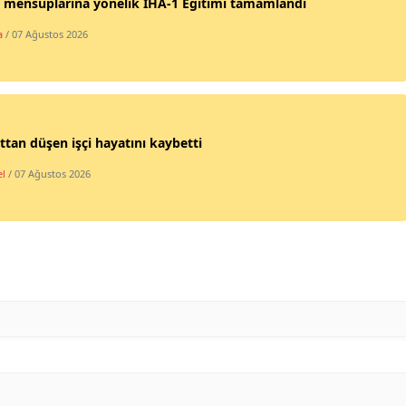
 mensuplarına yönelik İHA-1 Eğitimi tamamlandı
Yozgat
a
/ 07 Ağustos 2026
Zonguldak
Aksaray
ttan düşen işçi hayatını kaybetti
Bayburt
l
/ 07 Ağustos 2026
Karaman
Kırıkkale
Batman
Şırnak
Bartın
Ardahan
Iğdır