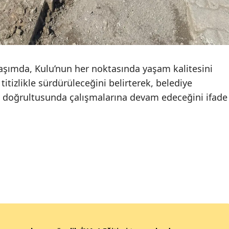
Samsun
Siirt
Sinop
aşımda, Kulu’nun her noktasında yaşam kalitesini
Sivas
titizlikle sürdürüleceğini belirterek, belediye
m doğrultusunda çalışmalarına devam edeceğini ifade
Tekirdağ
Tokat
Trabzon
Tunceli
Şanlıurfa
Uşak
Van