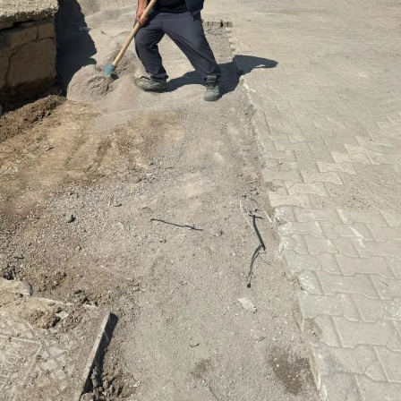
Malatya
Manisa
Kahramanmaraş
Mardin
Muğla
Muş
Nevşehir
Niğde
Ordu
Rize
Sakarya