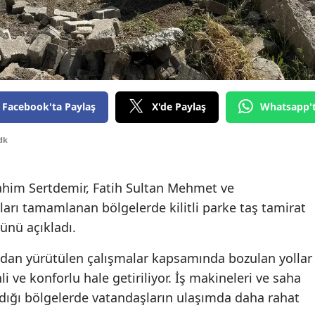
Edirne
Elazığ
Erzincan
Erzurum
Facebook'ta Paylaş
X'de Paylaş
Whatsapp'
Eskişehir
dk
Gaziantep
ahim Sertdemir
, Fatih Sultan Mehmet ve
Giresun
ları tamamlanan bölgelerde kilitli parke taş tamirat
Gümüşhane
ünü açıkladı.
Hakkari
ından yürütülen çalışmalar kapsamında bozulan yollar
i ve konforlu hale getiriliyor. İş makineleri ve saha
Hatay
dığı bölgelerde vatandaşların ulaşımda daha rahat
Isparta