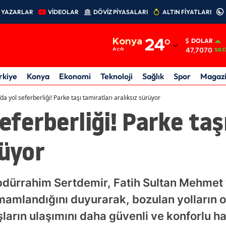
YAZARLAR
VİDEOLAR
DÖVİZ PİYASALARI
ALTIN FİYATLARI
Adana
Konya
24
°
DOLAR
Adıyaman
47,7070
Açık
%0.1
Afyonkarahisar
rkiye
Konya
Ekonomi
Teknoloji
Sağlık
Spor
Magaz
Ağrı
’da yol seferberliği! Parke taşı tamiratları aralıksız sürüyor
eferberliği! Parke taş
Amasya
Ankara
rüyor
Antalya
Artvin
bdürrahim Sertdemir, Fatih Sultan Mehmet
Aydın
amamlandığını duyurarak, bozulan yolların
ların ulaşımını daha güvenli ve konforlu ha
Balıkesir