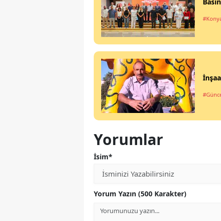
Basın
#Kony
İnşaa
#Günce
Yorumlar
İsim*
Yorum Yazın (500 Karakter)