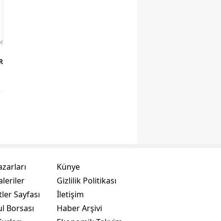
R
azarları
Künye
leriler
Gizlilik Politikası
ler Sayfası
İletişim
ul Borsası
Haber Arşivi