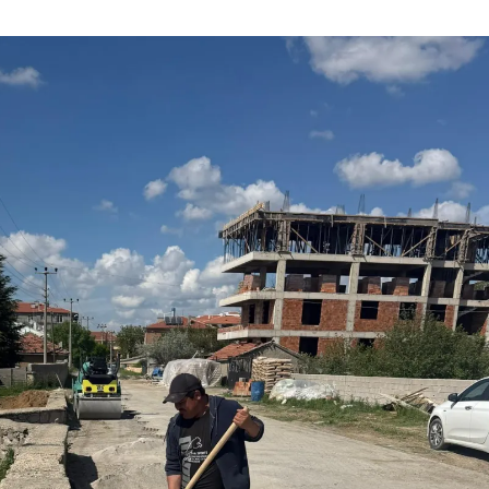
Mersin
İstanbul
İzmir
Kars
Kastamonu
Kayseri
Kırklareli
Kırşehir
Kocaeli
Konya
Kütahya