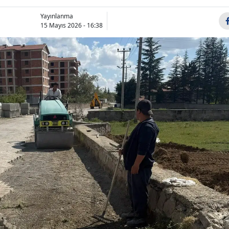
Bilecik
Yayınlanma
15 Mayıs 2026 - 16:38
Bingöl
Bitlis
Bolu
Burdur
Bursa
Çanakkale
Çankırı
Çorum
Denizli
Diyarbakır