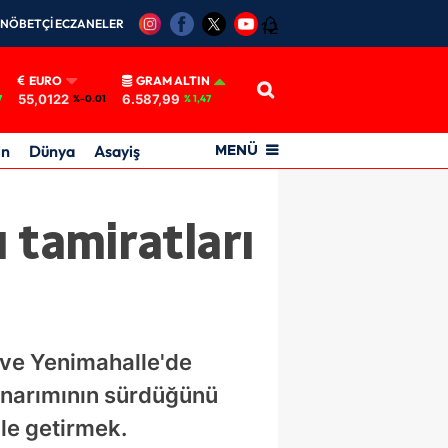
NÖBETÇİ ECZANELER
12
EURO
GRAM ALTIN
55,0122
6.587,99
7
%-0.01
% 1,47
in
Dünya
Asayiş
MENÜ
ı tamiratları
 ve Yenimahalle'de
 onarımının sürdüğünü
le getirmek.