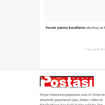
Yorum yazma kurallarını
okumuş ve k
* Bu içerik ile
https://www.konyapostasi.com.tr/ interne
sitesinde yayınlanan yazı, haber, video ve
fotoğrafların her türlü hakkı saklıdır. İzin