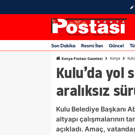
Son Dakika
Resmi İlan
Güncel
Tü
Konya
Kulu
Konya Postası Gazetesi
Kulu’da yol s
aralıksız sü
Kulu Belediye Başkanı A
altyapı çalışmalarının t
açıkladı. Amaç, vatandaş