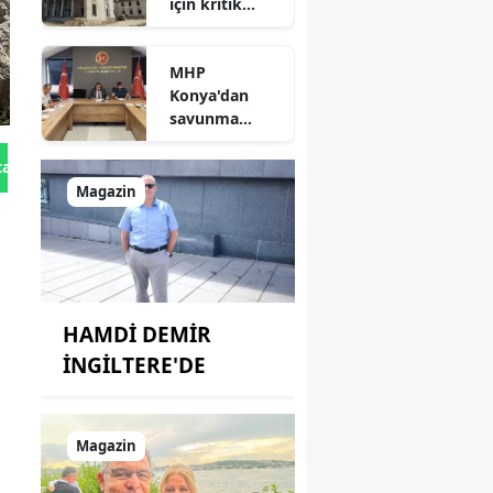
için kritik
süreç: Son
durum
MHP
açıklandı
Konya'dan
savunma
sanayisinde
yeni hamle: İlk
tan Gönder
toplantı
Magazin
yapıldı!
HAMDİ DEMİR
İNGİLTERE'DE
Magazin