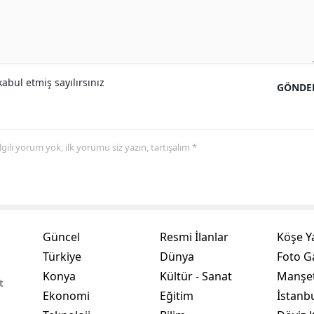
Yalova
Karabük
abul etmiş sayılırsınız
Kilis
GÖNDE
Osmaniye
Düzce
 ilgili yorum yok, ilk yorumu siz yazın, tartışalım *
Güncel
Resmi İlanlar
Köşe Y
Türkiye
Dünya
Foto Ga
Konya
Kültür - Sanat
Manşet
t
Ekonomi
Eğitim
İstanb