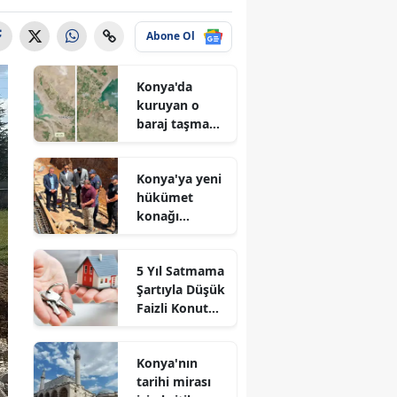
Abone Ol
Konya'da
kuruyan o
baraj taşma
noktasına
geldi
Konya'ya yeni
hükümet
konağı
geliyor: Temel
atıldı
5 Yıl Satmama
Şartıyla Düşük
Faizli Konut
Kredisi
Geliyor!
Konya'nın
tarihi mirası